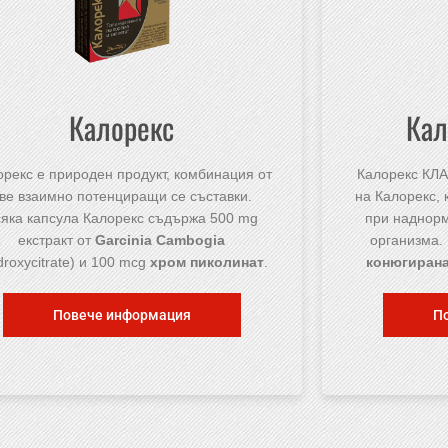
Калорекс
Кал
орекс е природен продукт, комбинация от
Калорекс КЛА
ве взаимно потенциращи се съставки.
на Калорекс,
сяка капсула Калорекс съдържа 500 mg
при наднорм
екстракт от
Garcinia Cambogia
организма.
droxycitrate) и 100 mcg
хром пиколинат
.
конюгирана
Повече информация
П