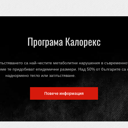
Програма Калорекс
лъстяването са най-честите метаболитни нарушения в съвременно
ме тe придобиват епидемични размери. Над 50% от българите са 
наднормено тегло или затлъстяване.
Повече информация