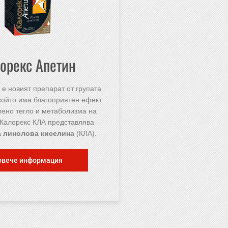
орекс Апетин
 е новият препарат от групата
 който има благоприятен ефект
ено тегло и метаболизма на
 Калорекс КЛА представлява
 линолова киселина
(КЛА).
овече информация