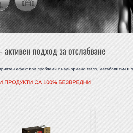
- активен подход за отслабване
приятен ефект при проблеми с наднормено тегло, метаболизъм и п
И ПРОДУКТИ СА 100% БЕЗВРЕДНИ