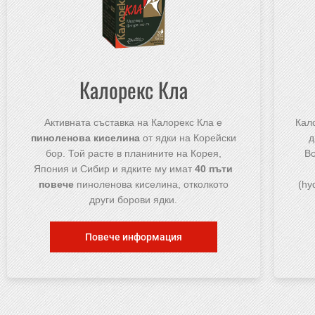
Калорекс Кла
Активната съставка на Калорекс Кла е
Кал
пиноленова киселина
от ядки на Корейски
д
бор. Той расте в планините на Корея,
В
Япония и Сибир и ядките му имат
40 пъти
повече
пиноленова киселина, отколкото
(hy
други борови ядки.
Повече информация