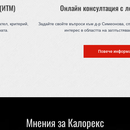
 (ИТМ)
Онлайн консултация с л
тел, критерий,
Задайте свойте въпроси към д-р Симеонова, сп
рата.
интерес в областта на затлъстява
Повече информ
Мнения за Калорекс