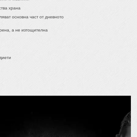
ства храна
ляват основна част от дневното
рена, а не изтощителна
диети