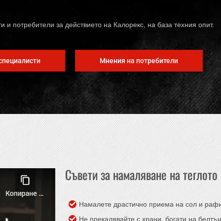
 и потребители за действието на Калорекс, на база техния опит.
специалисти
Мнения на потребители
Съвети за намаляване на теглото
Намалете драстично приема на сол и раф
Не прекалявайте с храни, богати на белтъ