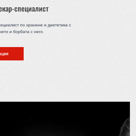
екар-специалист
ециалист по хранене и диететика с
нето и борбата с него.
ация