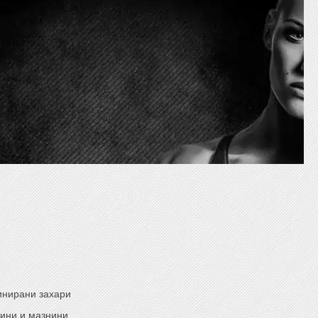
инирани захари
чини и мазнини