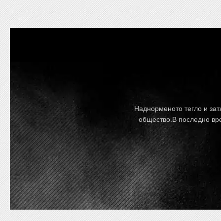
Наднорменото тегло и зат
общество.В последно вре