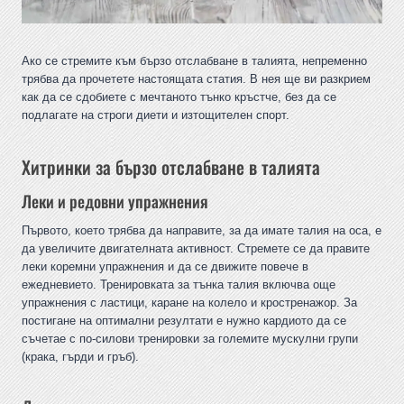
Ако се стремите към бързо отслабване в талията, непременно
трябва да прочетете настоящата статия. В нея ще ви разкрием
как да се сдобиете с мечтаното тънко кръстче, без да се
подлагате на строги диети и изтощителен спорт.
Хитринки за бързо отслабване в талията
Леки и редовни упражнения
Първото, което трябва да направите, за да имате талия на оса, е
да увеличите двигателната активност. Стремете се да правите
леки коремни упражнения и да се движите повече в
ежедневието. Тренировката за тънка талия включва още
упражнения с ластици, каране на колело и кростренажор. За
постигане на оптимални резултати е нужно кардиото да се
съчетае с по-силови тренировки за големите мускулни групи
(крака, гърди и гръб).