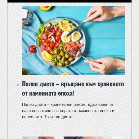
Палео диета – връщане към храненето
от каменната епоха!
Палео диета – хранителен режим, вдъхновен от
начина на живот на хората от каменната епоха и
палеолита. Този тип диета…