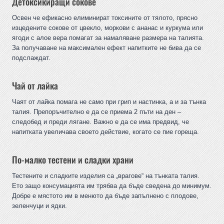
Детоксикиращи сокове
Освен че ефикасно елиминират токсините от тялото, прясно
изцедените сокове от цвекло, моркови с ананас и куркума или
ягоди с алое вера помагат за намаляване размера на талията.
За получаване на максимален ефект напитките не бива да се
подслаждат.
Чай от лайка
Чаят от лайка помага не само при грип и настинка, а и за тънка
талия. Препоръчително е да се приема 2 пъти на ден –
следобед и преди лягане. Важно е да се има предвид, че
напитката увеличава своето действие, когато се пие гореща.
По-малко тестени и сладки храни
Тестените и сладките изделия са „врагове“ на тънката талия.
Ето защо консумацията им трябва да бъде сведена до минимум.
Добре е мястото им в менюто да бъде запълнено с плодове,
зеленчуци и ядки.