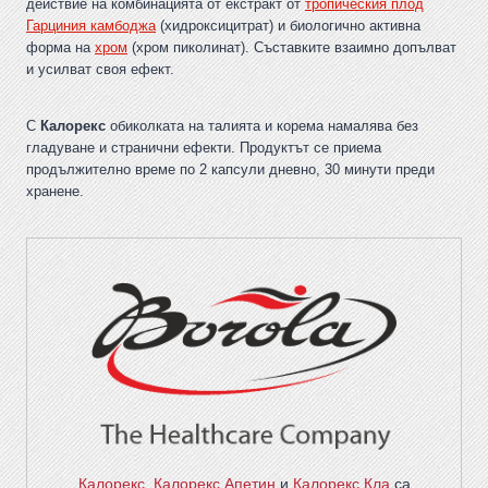
действие на комбинацията от екстракт от
тропическия плод
Гарциния камбоджа
(хидроксицитрат) и биологично активна
форма на
хром
(хром пиколинат). Съставките взаимно допълват
и усилват своя ефект.
С
Калорекс
обиколката на талията и корема намалява без
гладуване и странични ефекти. Продуктът се приема
продължително време по 2 капсули дневно, 30 минути преди
хранене.
Калорекс
,
Калорекс Апетин
и
Калорекс Кла
са