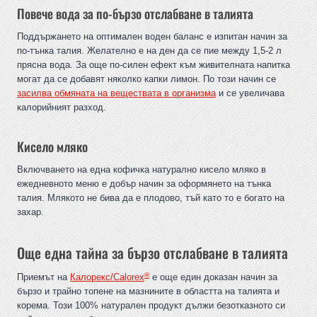
Повече вода за по-бързо отслабване в талията
Поддържането на оптимален воден баланс е изпитан начин за
по-тънка талия. Желателно е на ден да се пие между 1,5-2 л
прясна вода. За още по-силен ефект към живителната напитка
могат да се добавят няколко капки лимон. По този начин се
засилва обмяната на веществата в организма
и се увеличава
калорийният разход.
Кисело мляко
Включването на една кофичка натурално кисело мляко в
ежедневното меню е добър начин за оформянето на тънка
талия. Млякото не бива да е плодово, тъй като то е богато на
захар.
Още една тайна за бързо отслабване в талията
®
Приемът на
Калорекс/Calorex
е още един доказан начин за
бързо и трайно топене на мазнините в областта на талията и
корема. Този 100% натурален продукт дължи безотказното си