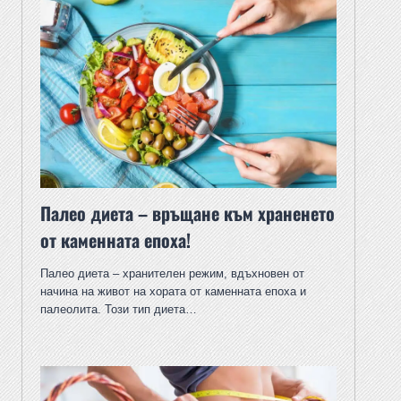
Палео диета – връщане към храненето
от каменната епоха!
Палео диета – хранителен режим, вдъхновен от
начина на живот на хората от каменната епоха и
палеолита. Този тип диета…