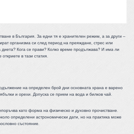
ване в България. За едни тя е хранителен режим, а за други –
ртират организма си след период на преяждане, стрес или
а диета? Кога се прави? Колко време продължава? И има ли
 откриете в тази статия.
родължение на определен брой дни основната храна е варено
ябълки и орехи. Допуска се прием на вода и билков чай.
репоръчва като форма на физическо и духовно прочистване.
коло определени астрономически дати, но на практика може
вословно състояние.