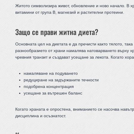
Житото символизира живот, обновление и ново начало. В хр
витамини от група B, магнезий и растителни протеини.
Защо се прави житна диета?
Основната цел на диетата е да пречисти както тялото, так
разнообразието от храни намалява натоварването върху х
чревния транзит и създават усещане за лекота. Когато хор
намаляване на подуването
редуциране на задържаните течности
подобрена концентрация
усещане за вътрешен баланс
Когато храната е опростена, вниманието се насочва навът
дисциплина и осъзнатост.