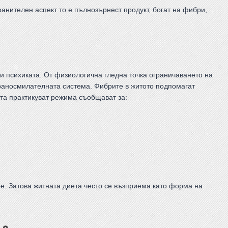
анителен аспект то е пълнозърнест продукт, богат на фибри,
а и психиката. От физиологична гледна точка ограничаването на
раносмилателната система. Фибрите в житото подпомагат
ата практикуват режима съобщават за:
ре. Затова житната диета често се възприема като форма на