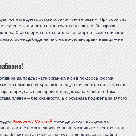
ция, житната диета остава ограничителен режим. При хора със
 глутен е задължителна консултация с лекар. За здрави
 може да бъде форма на хранителен рестарт и психологическо
съзнато, може да бъде начало на по-балансирани навици – не
лабване!
мотивира да поддържате организма си в по-добра форма,
 място намират натуралните продукти с растителни екстракти,
бира формула с ясен произход и доказано качество. Така
тава плавен – без крайности, а с осъзната подкрепа за тялото
®
родукт
Калорекс / Calorex
може да ускори процеса на
нат, които спомагат за изгаряне на мазнините и контрол над
ена физическа активност, продуктът допринася за трайни