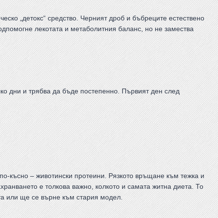
ическо „детокс“ средство. Черният дроб и бъбреците естествено
одпомогне лекотата и метаболитния баланс, но не замества
ко дни и трябва да бъде постепенно. Първият ден след
 по-късно – животински протеини. Рязкото връщане към тежка и
ранването е толкова важно, колкото и самата житна диета. То
а или ще се върне към стария модел.