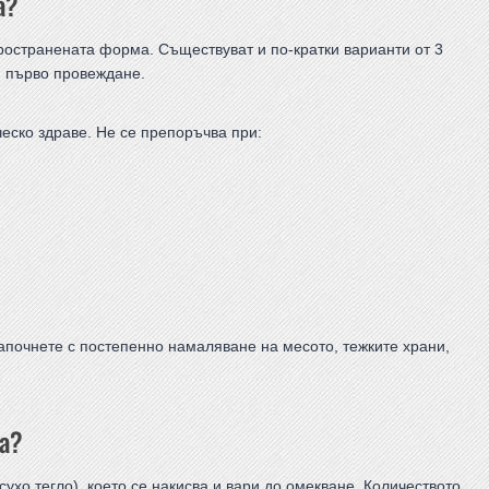
а?
ространената форма. Съществуват и по-кратки варианти от 3
и първо провеждане.
ческо здраве. Не се препоръчва при:
Започнете с постепенно намаляване на месото, тежките храни,
ка?
ухо тегло), което се накисва и вари до омекване. Количеството