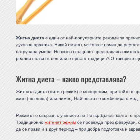
Житна диета
е един от най-популярните режими за пречист
духовна практика. Някой смятат, че това е начин да реста
натрупана умора. Но какво всъщност представлява житнат
реални ползи от нея или е просто традиция? Отговорите ще
Житна диета – какво представлява?
Житната диета (житен режим) е монорежим, при който в п
жито (пшеница) или лимец. Най-често се комбинира с мед, 
Режимът е свързан с учението на Петър Дънов, който го п
Традиционно
житният режим
се провежда през февруари, о
да се прави и в друг период – при добра подготовка и здра