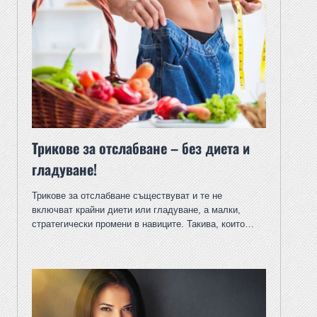
Трикове за отслабване – без диета и
гладуване!
Трикове за отслабване съществуват и те не
включват крайни диети или гладуване, а малки,
стратегически промени в навиците. Такива, които…