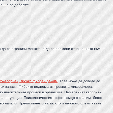
ионно се добавят:
о да се ограничи менюто, а да се промени отношението към
кокалориен, високо фибрен режим
. Това може да доведе до
нови запаси. Фибрите подпомагат чревната микрофлора.
възпалителните процеси в организма. Намаленият калориен
на регулация. Психологическият ефект също е значим. Десет
во начало. Пречистването на тялото и неговото олекотяване