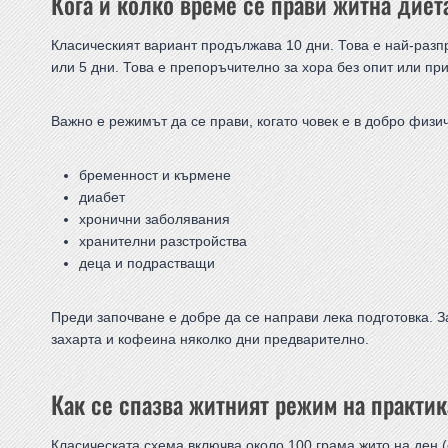
Кога и колко време се прави житна диет
Класическият вариант продължава 10 дни. Това е най-разп
или 5 дни. Това е препоръчително за хора без опит или пр
Важно е режимът да се прави, когато човек е в добро физи
бременност и кърмене
диабет
хронични заболявания
хранителни разстройства
деца и подрастващи
Преди започване е добре да се направи лека подготовка. 
захарта и кофеина няколко дни предварително.
Как се спазва житният режим на практи
Класическата схема включва около 100 грама жито на ден (с