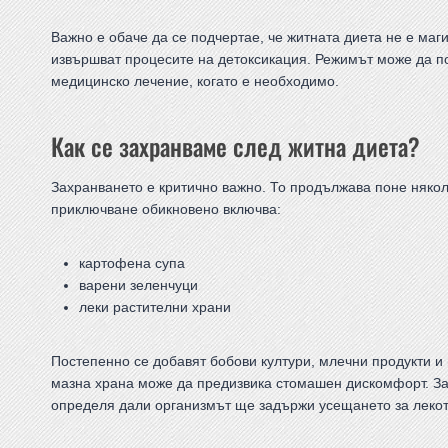
Важно е обаче да се подчертае, че житната диета не е маг
извършват процесите на детоксикация. Режимът може да п
медицинско лечение, когато е необходимо.
Как се захранваме след житна диета?
Захранването е критично важно. То продължава поне някол
приключване обикновено включва:
картофена супа
варени зеленчуци
леки растителни храни
Постепенно се добавят бобови култури, млечни продукти и
мазна храна може да предизвика стомашен дискомфорт. Зах
определя дали организмът ще задържи усещането за лекот