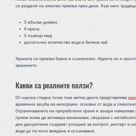
се разделя на няколко приема през деня. Към него традиц
3 ябълки дневно
9 ореха
3 лъжици мед
достатъчно количество вода и билков чай
Храната се приема бавно и съзнателно. Идеята не е прост
храненето.
Какви са реалните ползи?
От научна гледна точка тази житна диета представлява
нис
временна загуба на килограми, основно от вода и гликоге
Ограничаването на преработени храни и захари намалява 
прием може да активира механизми, свързани с метаболит
дни дисциплина създават усещане за контрол, рестарт и но
води до по-ясно виждане и осъзнаване.