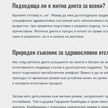
Подходяща ли е житна диета за всеки?
Краткият отговор е „не“. Макар да има дългогодишна тради
специфични здравословни състояния като непоносимост към
възрастни, при правилна подготовка и разумен подход, тя
пречистване. Житната диета е процес и когато се прави о
само в храненето, но и в начина на мислене.
Природен съюзник за здравословно отс
Ако след житната диета усещането за лекота и баланс ви 
естествената следваща стъпка е дългосрочна подкрепа. Тук
които подпомагат метаболитния комфорт. Важно е да се из
преходът от временен режим към устойчив начин на грижа с
и неговите естествени процеси.
Затова като допълнение към житния режим, натуралният п
отслабване. Той съдържа Гарциния Камбоджа и хром пиколи
апетита. Комбиниран с подходящ хранителен режим и умер