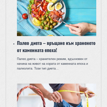
Палео диета – връщане към храненето
от каменната епоха!
Палео диета – хранителен режим, вдъхновен от
начина на живот на хората от каменната епоха и
палеолита. Този тип диета…