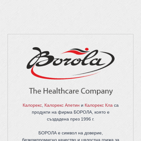
Калорекс
,
Калорекс Апетин
и
Калорекс Кла
са
продукти на фирма
БОРОЛА
, която е
създадена през 1996 г.
БОРОЛА е символ на доверие,
безкомпромисно качество и цялостна грижа за