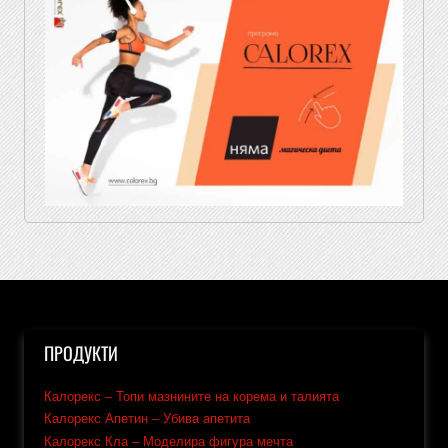
ПРОДУКТИ
Калорекс – Топи мазнините на корема и талията
Калорекс Апетин – Убива апетита
Калорекс Кла – Моделира фигура мечта