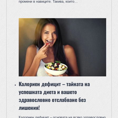
промени в навиците. Такива, които…
Калориен дефицит – тайната на
успешната диета и вашето
здравословно отслабване без
лишения!
Калориен дефицит – основата на всяко здравословно