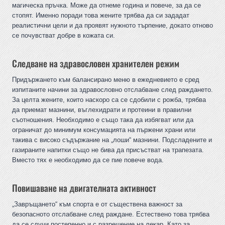
магическа пръчка. Може да отнеме година и повече, за да се
стопят. Именно поради това жените трябва да си зададат
реалистични цели и да проявят нужното търпение, докато отново
се почувстват добре в кожата си.
Следване на здравословен хранителен режим
Придържането към балансирано меню в ежедневието е сред
изпитаните начини за здравословно отслабване след раждането.
За целта жените, които наскоро са се сдобили с рожба, трябва
да приемат мазнини, въглехидрати и протеини в правилни
съотношения. Необходимо е също така да избягват или да
ограничат до минимум консумацията на пържени храни или
такива с високо съдържание на „лоши“ мазнини. Подсладените и
газираните напитки също не бива да присъстват на трапезата.
Вместо тях е необходимо да се пие повече вода.
Повишаване на двигателната активност
„Завръщането“ към спорта е от съществена важност за
безопасното отслабване след раждане. Естествено това трябва
да се случи постепенно и с разрешение на лекар. Като за