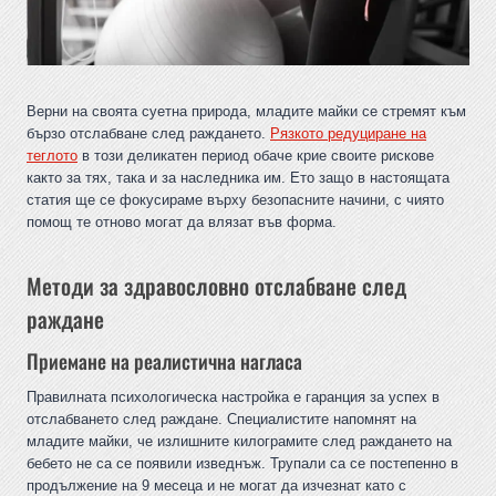
Верни на своята суетна природа, младите майки се стремят към
бързо отслабване след раждането.
Рязкото редуциране на
теглото
в този деликатен период обаче крие своите рискове
както за тях, така и за наследника им. Ето защо в настоящата
статия ще се фокусираме върху безопасните начини, с чиято
помощ те отново могат да влязат във форма.
Методи за здравословно отслабване след
раждане
Приемане на реалистична нагласа
Правилната психологическа настройка е гаранция за успех в
отслабването след раждане. Специалистите напомнят на
младите майки, че излишните килограмите след раждането на
бебето не са се появили изведнъж. Трупали са се постепенно в
продължение на 9 месеца и не могат да изчезнат като с