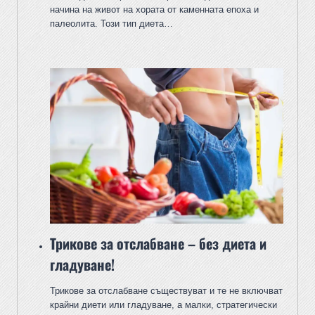
начина на живот на хората от каменната епоха и
палеолита. Този тип диета…
Трикове за отслабване – без диета и
гладуване!
Трикове за отслабване съществуват и те не включват
крайни диети или гладуване, а малки, стратегически