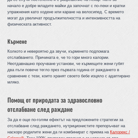
начало е добре младите майки да започнат с по-леки и кратки
упражнения като ходене или каране на велосипед. С времето
могат да увеличат продължителността и интензивността на
физическата активност.
Кърмене
Колкото и невероятно да звучи, кърменето подпомага
отслабването. Причината е, че то гори много калории.
Неотдавнашно проучване установи, че кърмещите жени губят
два пъти повече тегло през първата година от раждането в
сравнение с тези, които хранят своето бебе изцяло с адаптирано
мляко.
Помощ от природата за здравословно
отслабване след раждане
За да е още по-голям ефектът на предложените стратегии за
отслабване след раждането, нутриционистите препоръчват на
наскоро родилите жени да ги комбинират с приема на
Калорекс /