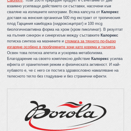
Calorex®
. Този 100% природен продукт е съчетание от две
взаимно усилващи действието си съставки, насочени към
сваляне на излишните килограми. Всяка капсула от
Калорекс
доставя на женския организъм 500 mg екстракт от тропическия
плод Гарциния камбоджа (хидроксицитрат) и 100 mcg
биологичноактивна форма на хром (хром пиколинат). В резултат
на пълния синхрон и синергизъм между съставките
Калорекс
потиска синтеза на мазнините и
спомага за тяхното по-бързо
изгаряне особено в проблемните зони като корема и талията
.
Освен това потиска апетита и ускорява метаболизма.
Благодарение на своето комплексно действие
Калорекс
усилва
ефекта от хранителния режим и физическата активност. И най-
хубавото е, че с него се постига здравословно намаляване на
телесното тегло без гладуване и без странични ефекти.