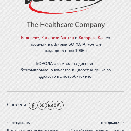
Калорекс
,
Калорекс Апетин
и
Калорекс Кла
са
продукти на фирма
БОРОЛА
, която е
създадена през 1996 г.
БОРОЛА е символ на доверие,
безкомпромисно качество и цялостна грижа за
здравето на потребителите
.
Сподели:
ПРЕДИШНА
СЛЕДВАЩА
Шест причини за наднормено
Отслабването е лесно с много