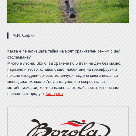
М.И. София
Каква е печелившата тайна на моят хранителен режим с цел
отслабване?
Много е лесна. Включва хранене по 5 пъти на ден без мазно,
пържено и тесто, сладко също, наблягане на грейпфрути и
прясно изцедени сокове, зеленчуци, ходене много пеша, за
месец свалих около 7кг. За да увелича скоростта на
метаболизма си, което е важно за отслабването, използвам
природният продукт
Калорекс
.