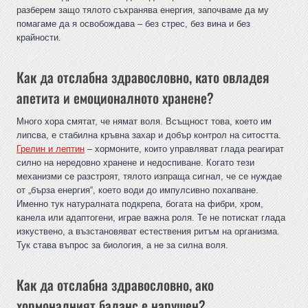
разберем защо тялото съхранява енергия, започваме да му
помагаме да я освобождава – без стрес, без вина и без
крайности.
Как да отслабна здравословно, като овладея
апетита и емоционалното хранене?
Много хора смятат, че нямат воля. Всъщност това, което им
липсва, е стабилна кръвна захар и добър контрол на ситостта.
Грелин и лептин
– хормоните, които управляват глада реагират
силно на нередовно хранене и недоспиване. Когато тези
механизми се разстроят, тялото изпраща сигнал, че се нуждае
от „бърза енергия“, което води до импулсивно похапване.
Именно тук натуралната подкрепа, богата на фибри, хром,
канела или адаптогени, играе важна роля. Те не потискат глада
изкуствено, а възстановяват естествения ритъм на организма.
Тук става въпрос за биология, а не за силна воля.
Как да отслабна здравословно, ако
хормоналният баланс е нарушен?