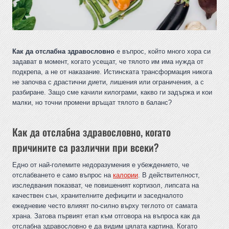
Как да отслабна здравословно
е въпрос, който много хора си
задават в момент, когато усещат, че тялото им има нужда от
подкрепа, а не от наказание. Истинската трансформация никога
не започва с драстични диети, лишения или ограничения, а с
разбиране. Защо сме качили килограми, какво ги задържа и кои
малки, но точни промени връщат тялото в баланс?
Как да отслабна здравословно, когато
причините са различни при всеки?
Едно от най-големите недоразумения е убеждението, че
отслабването е само въпрос на
калории
. В действителност,
изследвания показват, че повишеният кортизол, липсата на
качествен сън, хранителните дефицити и заседналото
ежедневие често влияят по-силно върху теглото от самата
храна. Затова първият етап към отговора на въпроса как да
отслабна здравословно е да видим цялата картина. Когато