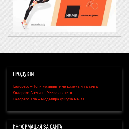
ПРОДУКТИ
Калорекс – Топи мазнините на корема и талията
Калорекс Апетин – Убива апетита
Калорекс Кла – Моделира фигура мечта
ИНФОРМАЦИЯ ЗА САЙТА