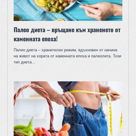
Палео диета – връщане към храненето от
каменната епоха!
Палео диета – хранителен режим, вдъхновен от начина
на живот на хората от каменната епоха и палеолита. Този
тип диета…