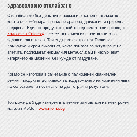
здравословно отслабване
Отслабването без драстични промени е напълно възможно,
когато се комбинират правилно хранене, движение и природна
подкрепа. Един от продуктите, който подпомага този процес, е
®
Калорекс / Calorex
– естествен съюзник в постигането на
здравословно тегло. Той съдържа екстракт от Гарциния
Камбоджа и хром пиколинат, които помагат за регулиране на
апетита, подпомагат нормалния метаболизъм и насърчават
изгарянето на мазнини, без нужда от гладуване.
Когато се използва в съчетание с пълноценен хранителен
режим, продуктът допринася за поддържането на нормални нива
на холестерол и постигане на дълготрайни резултати.
Той може да бъде намерен в аптеките или онлайн на електронен
магазин MoMo –
www.momo.bg
.