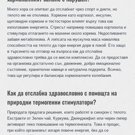
Много хора се опитват да отслабнат чрез спорт и диети, но
тялото им не откликва. Хормони като кортизол, инсулин,
щитовидни хормони и тестостерон влияят върху това как
използваме енергията. Стресът например повишава кортизола и
стимулира отлагането на мазнини около корема. Недоспиването
забавя метаболизма. А липсата на мускулна маса намалява
способността на тялото да гори енергия дори в покой. Ето защо
в търсенето на отговор на въпроса как да отслабна
здравословно трябва да се мисли комплексно. Да се предоставя
на организма достатъчно сън, движение, добро емоционално
състояние, хранителни навици и натурална подкрепа. Всичко,
това ще регулира и балансира хормоналните колебания.
Как да отслабна здравословно с помощта на
природни термогенни стимулатори?
Природата предлага решения, които работят в синхрон с тялото.
Екстракти от Зелен чай, Куркума, Джинджифил или черен пипер
активират леко повишаване на термогенезата. Това е процес,
при който организмът изгаря повече енергия, без да се