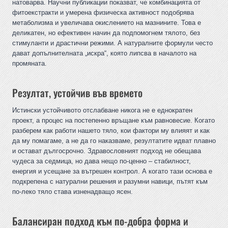
натоварва. Научни публикации показват, че комбинацията от
фитоекстракти и умерена физическа активност подобрява
метаболизма и увеличава окислението на мазнините. Това е
деликатен, но ефективен начин да подпомогнем тялото, без
стимуланти и драстични режими. А нaтуралните формули често
дават допълнителната „искра“, която липсва в началото на
промяната.
Резултат, устойчив във времето
Истински устойчивото отслабване никога не е еднократен
проект, а процес на постепенно връщане към равновесие. Когато
разберем как работи нашето тяло, кои фактори му влияят и как
да му помагаме, а не да го наказваме, резултатите идват плавно
и остават дългосрочно. Здравословният подход не обещава
чудеса за седмица, но дава нещо по-ценно – стабилност,
енергия и усещане за вътрешен контрол. А когато тази основа е
подкрепена с натурални решения и разумни навици, пътят към
по-леко тяло става изненадващо ясен.
Балансиран подход към по-добра форма и