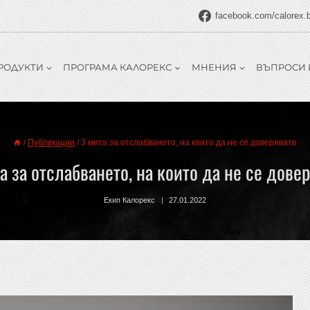
facebook.com/calorex.
РОДУКТИ
ПРОГРАМА КАЛОРЕКС
МНЕНИЯ
ВЪПРОСИ 
/
Публикации
/
3 мита за отслабването, на които да не се доверявате
а за отслабването, на които да не се дове
Екип Калорекс
27.01.2022