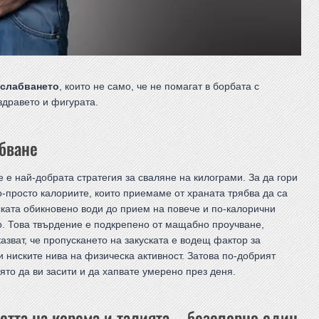
тслабването
, които не само, че не помагат в борбата с
здравето и фигурата.
абване
е е най-добрата стратегия за сваляне на килограми. За да гори
о-просто калориите, които приемаме от храната трябва да са
уската обикновено води до прием на повече и по-калорични
то. Това твърдение е подкрепено от мащабно проучване,
азват, че пропускането на закуската е водещ фактор за
 ниските нива на физическа активност. Затова по-добрият
ято да ви засити и да хапвате умерено през деня.
стта на корема и талията – безспорно един