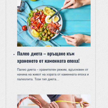
Палео диета – връщане към
храненето от каменната епоха!
Палео диета – хранителен режим, вдъхновен от
начина на живот на хората от каменната епоха и
палеолита. Този тип диета…