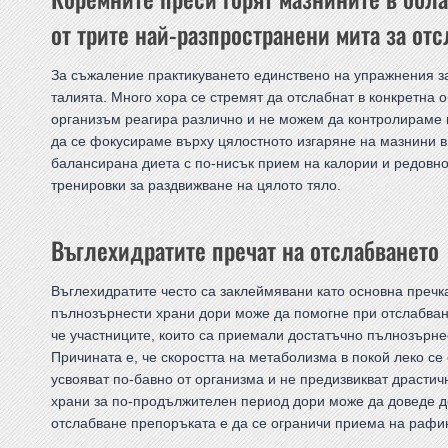
от трите най-разпространени мита за от
За съжаление практикуването единствено на упражнения за 
талията. Много хора се стремят да отслабнат в конкретна о
организъм реагира различно и не можем да контролираме к
да се фокусираме върху цялостното изгаряне на мазнини в
балансирана диета с по-нисък прием на калории и редовно
тренировки за раздвижване на цялото тяло.
Въглехидратите пречат на отслабването
Въглехидратите често са заклеймявани като основна преч
пълнозърнести храни дори може да помогне при отслабване.
че участниците, които са приемали достатъчно пълнозърне
Причината е, че скоростта на метаболизма в покой леко се 
усвояват по-бавно от организма и не предизвикват драстичн
храни за по-продължителен период дори може да доведе д
отслабване препоръката е да се ограничи приема на рафи