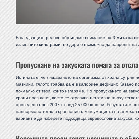
В следващите редове обръщаме внимание на 3
мита за о
излишните килограми, но дори е възможно да навредят на 
Пропускане на закуската помага за отсл
Истината е, че лишаването на организма от храна сутрин н
мазнини, тялото трябва да е в калориен дефицит. Казано п
по-малко от тези, които изгаряме. Но пропускането на зак
храни през деня, което се отразява негативно върху тегло
проведено през 2007 г. сред 25 000 юноши. Резултатите пок
наднормено тегло в сравнение с консумацията на алкохол и
вариант е да изберете подходяща здравословна закуска, ко
Коремните преси горят мазнините в обла