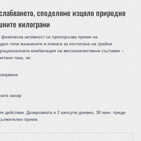
отслабването, споделяме изцяло природно
ишните килограми
 физическа активност се препоръчва прием на
адно топи мазнините и помага за постигане на трайни
 рационалната комбинация на висококачествени съставки –
етани така, че:
разуване
ната захар
 действие. Дозировката е 2 капсули дневно, 30 мин. преди
дължителен прием.