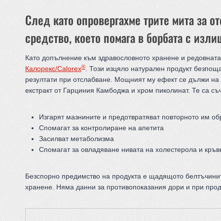
След като опровергахме трите мита за 
средство, което помага в борбата с изл
Като допълнение към здравословното хранене и редовната
®
Калорекс/Calorex
. Този изцяло натурален продукт безпощ
резултати при отслабване. Мощният му ефект се дължи на
екстракт от Гарциния Камбоджа и хром пиколинат. Те са съч
Изгарят мазнините и предотвратяват повторното им об
Спомагат за контролиране на апетита
Засилват метаболизма
Спомагат за овладяване нивата на холестерола и кръв
Безспорно предимство на продукта е щадящото белтъчините
хранене. Няма данни за противопоказания дори и при про