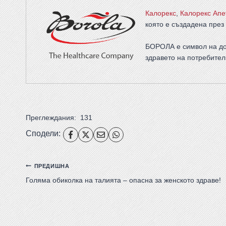
Калорекс
,
Калорекс Апе
която е създадена през 
БОРОЛА е символ на до
здравето на потребител
Преглеждания:
131
Сподели:
ПРЕДИШНА
Голяма обиколка на талията – опасна за женското здраве!