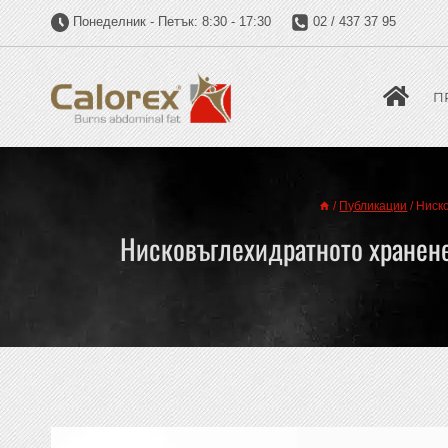
Понеделник - Петък: 8:30 - 17:30
02 / 437 37 95
П
/
Публикации
/
Ниско
Нисковъглехидратното хранене