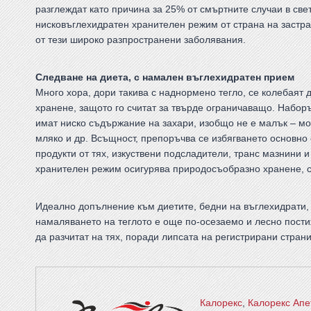
разглеждат като причина за 25% от смъртните случаи в св
нисковъглехидратен хранителен режим от страна на застр
от тези широко разпространени заболявания.
Следване на диета, с намален въглехидратен прием
Много хора, дори такива с наднормено тегло, се колебаят 
хранене, защото го считат за твърде ограничаващо. Наборъ
имат ниско съдържание на захари, изобщо не е малък – мо
мляко и др. Всъщност, препоръчва се избягването основно 
продукти от тях, изкуствени подсладители, транс мазнини 
хранителен режим осигурява природосъобразно хранене, с
Идеално допълнение към диетите, бедни на въглехидрати,
намаляването на теглото е още по-осезаемо и лесно пости
да разчитат на тях, поради липсата на регистрирани стран
Калорекс
,
Калорекс Апе