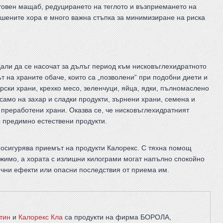
етовен мащаб, редуцирането на теглото и възприемането на
ашените хора е много важна стъпка за минимизиране на риска
дали да се насочат за дълъг период към нисковъглехидратното
т на храните обаче, които са „позволени“ при подобни диети и
рски храни, крехко месо, зеленчуци, яйца, ядки, пълномаслено
само на захар и сладки продукти, зърнени храни, семена и
и преработени храни. Оказва се, че нисковъглехидратният
 предимно естествени продукти.
 осигурява приемът на продукти Калорекс. С тяхна помощ
жимо, а хората с излишни килограми могат напълно спокойно
ични ефекти или опасни последствия от приема им.
тин
и
Калорекс Кла
са продукти на фирма
БОРОЛА
,