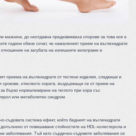
и мазнини, до неотдавна предизвикваха спорове за това коя е
ите години обаче сочат, че намаленият прием на въглехидрати
о отношение на загубата на излишните килограми и
лят приема на въглехидрати от тестени изделия, сладкиши и
ки срокове, отколкото хората, въздържащи се от прием на
за бързо нормализиране на теглото при хора със
стерол или метаболитен синдром.
о-съдовата система ефект, който бедният на въглехидрати
 допълнено от повишаване стойностите на HDL-холестерола и
ни заболявания. Тъй като сърдечно-съдовите заболявания се