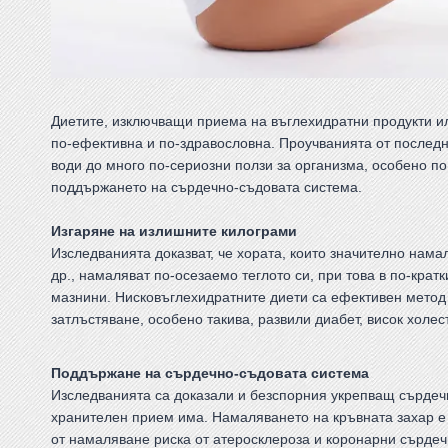
Диетите, изключващи приема на въглехидратни продукти ил
по-ефективна и по-здравословна. Проучванията от последн
води до много по-сериозни ползи за организма, особено п
поддържането на сърдечно-съдовата система.
Изгаряне на излишните килограми
Изследванията доказват, че хората, които значително нама
др., намаляват по-осезаемо теглото си, при това в по-крат
мазнини. Нисковъглехидратните диети са ефективен метод 
затлъстяване, особено такива, развили диабет, висок холе
Поддържане на сърдечно-съдовата система
Изследванията са доказали и безспорния укрепващ сърдечн
хранителен прием има. Намаляването на кръвната захар е
от намаляване риска от атеросклероза и коронарни сърдеч