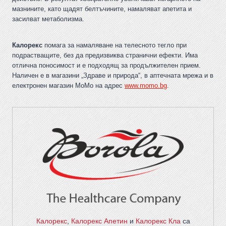
мазнините, като щадят белтъчините, намаляват апетита и
засилват метаболизма.
Калорекс
помага за намаляване на телесното тегло при
подрастващите, без да предизвиква странични ефекти. Има
отлична поносимост и е подходящ за продължителен прием.
Наличен е в магазини „Здраве и природа“, в аптечната мрежа и в
електронен магазин МоМо на адрес
www.momo.bg
.
Калорекс
,
Калорекс Апетин
и
Калорекс Кла
са