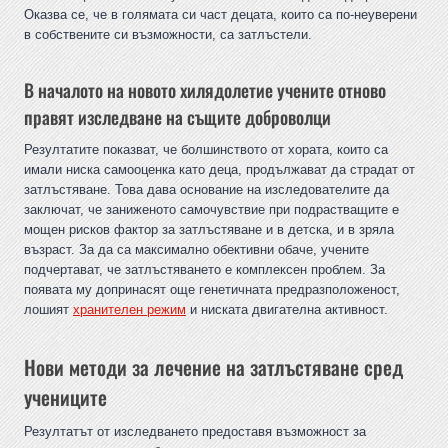
Оказва се, че в голямата си част децата, които са по-неуверени
в собствените си възможности, са затлъстели.
В началото на новото хилядолетие учените отново
правят изследване на същите доброволци
Резултатите показват, че болшинството от хората, които са
имали ниска самооценка като деца, продължават да страдат от
затлъстяване. Това дава основание на изследователите да
заключат, че заниженото самочувствие при подрастващите е
мощен рисков фактор за затлъстяване и в детска, и в зряла
възраст. За да са максимално обективни обаче, учените
подчертават, че затлъстяването е комплексен проблем. За
появата му допринасят още генетичната предразположеност,
лошият
хранителен режим
и ниската двигателна активност.
Нови методи за лечение на затлъстяване сред
учениците
Резултатът от изследването предоставя възможност за