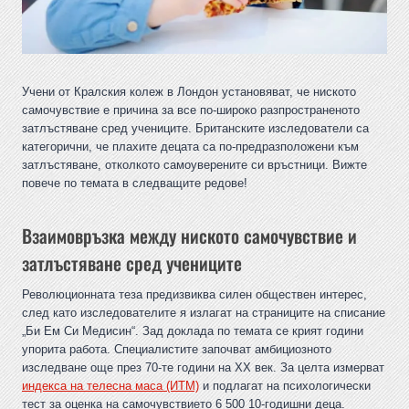
Учени от Кралския колеж в Лондон установяват, че ниското
самочувствие е причина за все по-широко разпространеното
затлъстяване сред учениците. Британските изследователи са
категорични, че плахите децата са по-предразположени към
затлъстяване, отколкото самоуверените си връстници. Вижте
повече по темата в следващите редове!
Взаимовръзка между ниското самочувствие и
затлъстяване сред учениците
Революционната теза предизвиква силен обществен интерес,
след като изследователите я излагат на страниците на списание
„Би Ем Си Медисин“. Зад доклада по темата се крият години
упорита работа. Специалистите започват амбициозното
изследване още през 70-те години на XX век. За целта измерват
индекса на телесна маса (ИТМ)
и подлагат на психологически
тест за оценка на самочувствието 6 500 10-годишни деца.