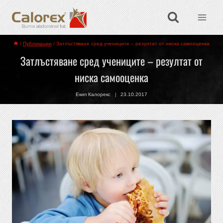
/
Публикации
/
Затлъстяване сред учениците – резултат от ниска самооценка
Затлъстяване сред учениците – резултат от
ниска самооценка
Екип Калорекс
23.10.2017