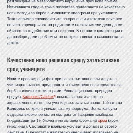
разглеждане на метаболитното нарушение през нова призма.
Нетипичната гледна точка позволява прилагането на качествено
нови методи за борба с излишните килограми при учениците.
Така например специалистите по хранене и диететика вече все
по-често препоръчват на родителите на затлъстели деца да се
обърнат за съдействие към психолог. В неговите компетенции е
да разбере дали проблемът не се крие в ниската самооценка на
детето.
Качествено ново решение срещу затлъстяване
сред учениците
Новите провокиращи фактори на затлъстяване при децата в
училищна възраст предполагат и качествено нови средства за
борба с излишните килограми. Революционният природен
®
продукт
Калорекс/Calorex
помага за постигането на
здравословно тегло при ученици със затлъстяване. Тайната на
Калорекс
се крие в уникалната му формула. Всяка капсула
съдържа високопречистен екстракт от Гарциния камбоджа
(хидроксицитрат) и биологично активна форма на
хром
(хром
пиколинат). Съставките взаимно усилват и допълват своето
действие. В резултат избирателно увеличават изгарянето на