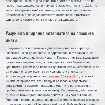
Безпогрешен ориентир за опасните диети е и фактът, че те не
промотират здравословни навици. Заглавие от типа на „10 кг по-
малко без тренировки“ е всичко друго, но не и реалистично.
Всеизвестно е, че здравословното отслабване е възможно
единствено когато спортът е част от ежедневието.
Разумната природна алтернатива на опасните
диети
Специалистите по хранене и диететика у нас не спират да
напомнят, че за да се постигне здравословно отслабване, не
бива да се залага на опасни диети. Призивът им към желаещите
да намалят теглото си е да се придържат към балансиран
хранителен режим и да повишат двигателната си активност. А за
да е още по-голям ефектът от храненето и спорта, те ги
мотивират да се доверят на
Калорекс / Calorex®
. Вдъхновен
изцяло от природата, този продукт безопасно подпомага
редукцията на теглото и намалява мастните натрупвания в
проблемните зони (талията и корема). Мощното му действие се
дължи на взаимодопълващото действие на хром пиколинат
(биологичноактивна форма на хрома) и хидроксицитрат (екстракт
от тропическия плод Гарциния камбоджа). Действайки в пълен