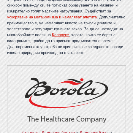
синхрон помежду си, те потискат образуването на мазнини и
избирателно топят мастните натрупвания. Съдействат за
ускоряване на метаболизма и намаляват апетита
. Допълнително
преимущество е, че намаляват нивото на триглицеридите и
холестерола и регулират кръвната захар. За да се насладят на
многобройните ползи на
Калорекс
, хората, които се борят с
килограмите, трябва да го приемат продължително време.
Дълговременната употреба не крие рискове за здравето поради
изцяло природния произход на съставките.
Калорекс
,
Калорекс Апетин
и
Калорекс Кла
са