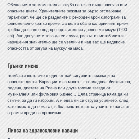
Обещанието за моментална загуба на тегло също насочва към
опасните диети. Хранителните режими за бързо отслабване
гарантират, че ще се разделите с рекорден брой килограми за
феноменално кратко време. За целта обаче калорийният прием
трябва да спадне под препоръчителния дневен минимум (1200
cal). Ако допуснете това да се случи, рискът от метаболитни
нарушения значително ще се увеличи и над вас ще надвисне
опасността от загуба на мускулна маса.
Гръмки имена
Бомбастичното име е един от най-сигурните признаци на
опасните диети. Вариациите са много – шоколадова, бисквитена,
ледена, диетата на Риана или друга голяма звезда от
музикалния или филмовия бизнес… Цяла страница няма да ни
стигне, за да ги изброим. А и едва ли си струва усилието, след
като вместо да помагат, в болшинството от случаите те нанасят
огромни вреди на организма.
Липса на здравословни навици