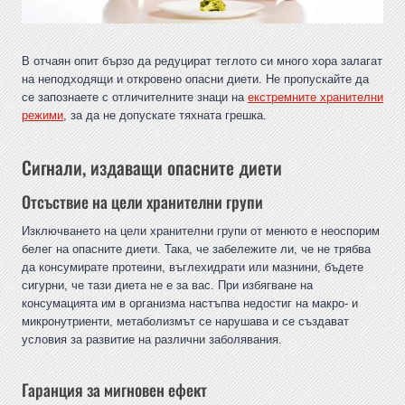
В отчаян опит бързо да редуцират теглото си много хора залагат
на неподходящи и откровено опасни диети. Не пропускайте да
се запознаете с отличителните знаци на
екстремните хранителни
режими
, за да не допускате тяхната грешка.
Сигнали, издаващи опасните диети
Отсъствие на цели хранителни групи
Изключването на цели хранителни групи от менюто е неоспорим
белег на опасните диети. Така, че забележите ли, че не трябва
да консумирате протеини, въглехидрати или мазнини, бъдете
сигурни, че тази диета не е за вас. При избягване на
консумацията им в организма настъпва недостиг на макро- и
микронутриенти, метаболизмът се нарушава и се създават
условия за развитие на различни заболявания.
Гаранция за мигновен ефект