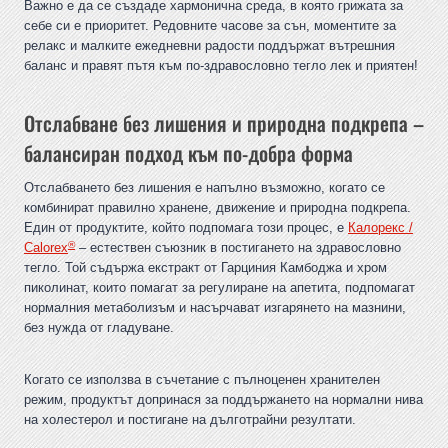
Важно е да се създаде хармонична среда, в която грижата за
себе си е приоритет. Редовните часове за сън, моментите за
релакс и малките ежедневни радости поддържат вътрешния
баланс и правят пътя към по-здравословно тегло лек и приятен!
Отслабване без лишения и природна подкрепа –
балансиран подход към по-добра форма
Отслабването без лишения е напълно възможно, когато се
комбинират правилно хранене, движение и природна подкрепа.
Един от продуктите, който подпомага този процес, е
Калорекс /
®
Calorex
– естествен съюзник в постигането на здравословно
тегло. Той съдържа екстракт от Гарциния Камбоджа и хром
пиколинат, които помагат за регулиране на апетита, подпомагат
нормалния метаболизъм и насърчават изгарянето на мазнини,
без нужда от гладуване.
Когато се използва в съчетание с пълноценен хранителен
режим, продуктът допринася за поддържането на нормални нива
на холестерол и постигане на дълготрайни резултати.