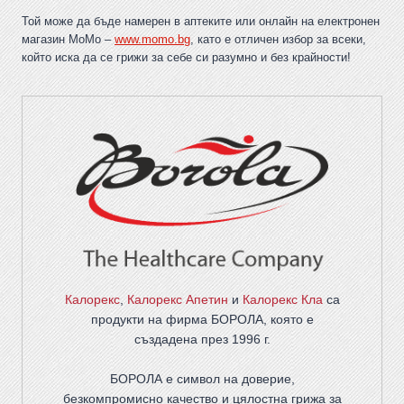
Той може да бъде намерен в аптеките или онлайн на електронен
магазин MoMo –
www.momo.bg
, като е отличен избор за всеки,
който иска да се грижи за себе си разумно и без крайности!
Калорекс
,
Калорекс Апетин
и
Калорекс Кла
са
продукти на фирма
БОРОЛА
, която е
създадена през 1996 г.
БОРОЛА е символ на доверие,
безкомпромисно качество и цялостна грижа за