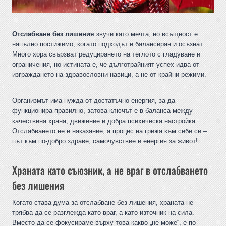
Отслабване без лишения
звучи като мечта, но всъщност е
напълно постижимо, когато подходът е балансиран и осъзнат.
Много хора свързват редуцирането на теглото с гладуване и
ограничения, но истината е, че дълготрайният успех идва от
изграждането на здравословни навици, а не от крайни режими.
Организмът има нужда от достатъчно енергия, за да
функционира правилно, затова ключът е в баланса между
качествена храна, движение и добра психическа настройка.
Отслабването не е наказание, а процес на грижа към себе си –
път към по-добро здраве, самочувствие и енергия за живот!
Храната като съюзник, а не враг в отслабването
без лишения
Когато става дума за отслабване без лишения, храната не
трябва да се разглежда като враг, а като източник на сила.
Вместо да се фокусираме върху това какво „не може“, е по-