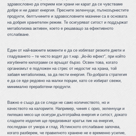
здравословно да открием кои храни ни карат да се чувстваме
добре и ни дават енергия. Пресните зеленчуци, пълнозърнестите
продукти, белтъчините и здравословните мазнини са в основата
на добрия хранителен режим. Те осигуряват ситост и поддържат
метаболизма активен, което е решаващо за ефективното
отслабване.
Един от най-важните моменти е да се избягват резките диети и
гладуването – те често водят до т.нар. „йо-йо ефект“, при който
изгубените килограми се връщат бързо. Освен това, когато
организмът е подложен на стрес от недостиг на храна, той
забавя метаболизма, за да пести енергия. По-добрата стратегия
е да се яде редовно на малки порции, като се избират свежи,
минимално преработени продукти.
Важно е също да се следи не само количеството, но и
качеството на калориите. Например, чиния с ориз, зеленчуци и
пилешко месо ще осигури дълготрайна енергия и ситост, докато
сладките изделия ще предизвикат кратък пик на енергия,
последван от умора и глад. Истинското отслабване започва,
когато разберем, че правилното хранене не е временно усилие,