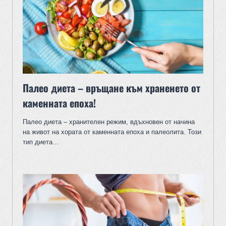
Палео диета – връщане към храненето от
каменната епоха!
Палео диета – хранителен режим, вдъхновен от начина
на живот на хората от каменната епоха и палеолита. Този
тип диета…