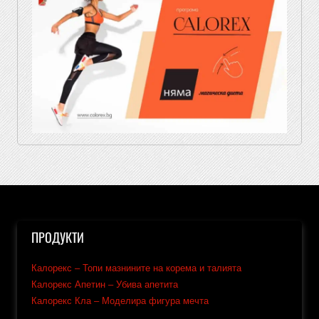
ПРОДУКТИ
Калорекс – Топи мазнините на корема и талията
Калорекс Апетин – Убива апетита
Калорекс Кла – Моделира фигура мечта