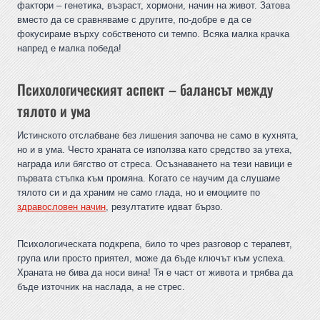
фактори – генетика, възраст, хормони, начин на живот. Затова
вместо да се сравняваме с другите, по-добре е да се
фокусираме върху собственото си темпо. Всяка малка крачка
напред е малка победа!
Психологическият аспект – балансът между
тялото и ума
Истинското отслабване без лишения започва не само в кухнята,
но и в ума. Често храната се използва като средство за утеха,
награда или бягство от стреса. Осъзнаването на тези навици е
първата стъпка към промяна. Когато се научим да слушаме
тялото си и да храним не само глада, но и емоциите по
здравословен начин
, резултатите идват бързо.
Психологическата подкрепа, било то чрез разговор с терапевт,
група или просто приятел, може да бъде ключът към успеха.
Храната не бива да носи вина! Тя е част от живота и трябва да
бъде източник на наслада, а не стрес.