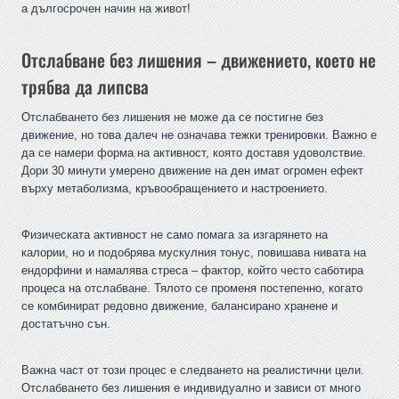
а дългосрочен начин на живот!
Отслабване без лишения – движението, което не
трябва да липсва
Отслабването без лишения не може да се постигне без
движение, но това далеч не означава тежки тренировки. Важно е
да се намери форма на активност, която доставя удоволствие.
Дори 30 минути умерено движение на ден имат огромен ефект
върху метаболизма, кръвообращението и настроението.
Физическата активност не само помага за изгарянето на
калории, но и подобрява мускулния тонус, повишава нивата на
ендорфини и намалява стреса – фактор, който често саботира
процеса на отслабване. Тялото се променя постепенно, когато
се комбинират редовно движение, балансирано хранене и
достатъчно сън.
Важна част от този процес е следването на реалистични цели.
Отслабването без лишения е индивидуално и зависи от много