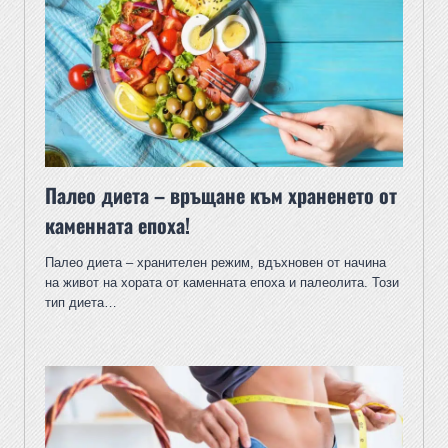
Палео диета – връщане към храненето от
каменната епоха!
Палео диета – хранителен режим, вдъхновен от начина
на живот на хората от каменната епоха и палеолита. Този
тип диета…