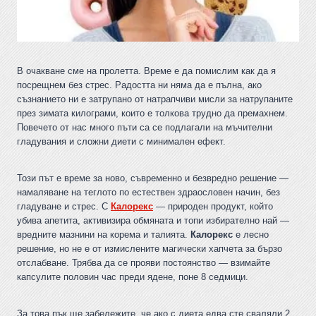
В очакване сме на пролетта. Време е да помислим как да я
посрещнем без стрес. Радостта ни няма да е пълна, ако
съзнанието ни е затрупано от натрапчиви мисли за натрупаните
през зимата килограми, които е толкова трудно да премахнем.
Повечето от нас много пъти са се подлагали на мъчителни
гладувания и сложни диети с минимален ефект.
Този път е време за ново, съвременно и безвредно решение —
намаляване на теглото по естествен здраословен начин, без
гладуване и стрес. С
Калорекс
— природен продукт, който
убива апетита, активизира обмяната и топи избирателно най —
вредните мазнини на корема и талията.
Калорекс
е лесно
решение, но не е от измислените магически хапчета за бързо
отслабване. Трябва да се прояви постоянство — взимайте
капсулите половин час преди ядене, поне 8 седмици.
За това пък ще забележите, че ако с диета едва сте сваляли 2