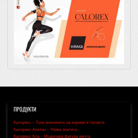
ПРОДУКТИ
Калорекс – Топи мазнините на корема и талията
Калорекс Апетин – Убива апетита
Калорекс Кла – Моделира фигура мечта