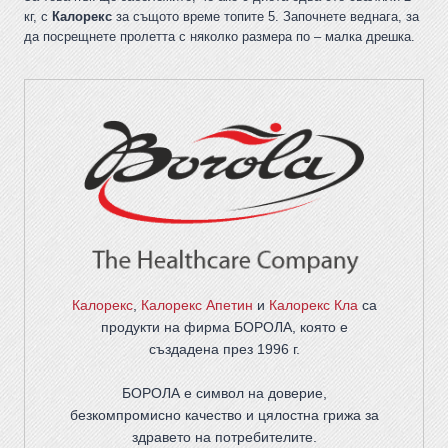
кг, с
Калорекс
за същото време топите 5. Започнете веднага, за
да посрещнете пролетта с няколко размера по – малка дрешка.
Калорекс
,
Калорекс Апетин
и
Калорекс Кла
са
продукти на фирма
БОРОЛА
, която е
създадена през 1996 г.
БОРОЛА е символ на доверие,
безкомпромисно качество и цялостна грижа за
здравето на потребителите
.