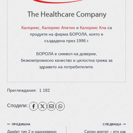
Калорекс
,
Калорекс Апетин
и
Калорекс Кла
са
продукти на фирма
БОРОЛА
, която е
създадена през 1996 г.
БОРОЛА е символ на доверие,
безкомпромисно качество и цялостна грижа за
здравето на потребителите
.
Преглеждания:
1 182
Сподели:
ПРЕДИШНА
СЛЕДВАЩА
Диабет тип 2 и наднормено
Силен апетит – ето как