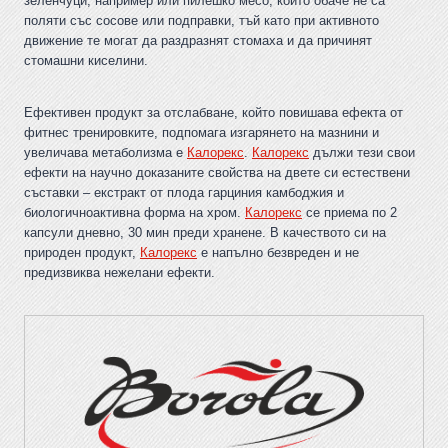
зеленчуци, например или пилешко месо, които обаче не са
поляти със сосове или подправки, тъй като при активното
движение те могат да раздразнят стомаха и да причинят
стомашни киселини.
Ефективен продукт за отслабване, който повишава ефекта от
фитнес тренировките, подпомага изгарянето на мазнини и
увеличава метаболизма е
Калорекс
.
Калорекс
дължи тези свои
ефекти на научно доказаните свойства на двете си естествени
съставки – екстракт от плода гарциния камбоджия и
биологичноактивна форма на хром.
Калорекс
се приема по 2
капсули дневно, 30 мин преди хранене. В качеството си на
природен продукт,
Калорекс
е напълно безвреден и не
предизвиква нежелани ефекти.