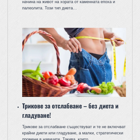
начина на живот на хората от каменната епоха и
палеолита. Този тип диета…
Трикове за отслабване – без диета и
гладуване!
Трикове за отслабване съществуват и те не включват
крайни диети или гладуване, а малки, стратегически
промени в навиците. Такива, които…