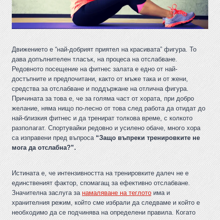
Движението е “най-добрият приятел на красивата” фигура. То
дава допълнителен тласък, на процеса на отслабване.
Редовното посещение на фитнес залата е едно от най-
достъпните и предпочитани, както от мъже така и от жени,
средства за отслабване и поддържане на отлична фигура.
Причината за това е, че за голяма част от хората, при добро
желание, няма нищо по-лесно от това след работа да отидат до
най-близкия фитнес и да тренират толкова време, с колкото
разполагат. Спортувайки редовно и усилено обаче, много хора
са изправени пред въпроса
“Защо въпреки тренировките не
мога да отслабна?”.
Истината е, че интензивността на тренировките далеч не е
единственият фактор, спомагащ за ефективно отслабване.
Значителна заслуга за
намаляване на теглото
има и
хранителния режим, който сме избрали да следваме и който е
необходимо да се подчинява на определени правила. Когато