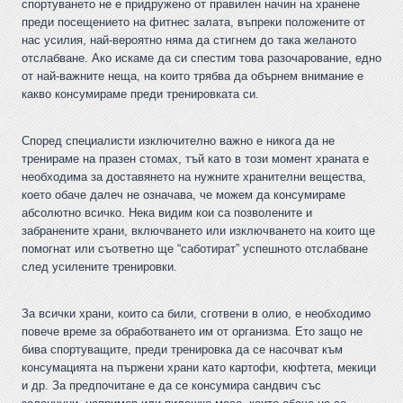
спортуването не е придружено от правилен начин на хранене
преди посещението на фитнес залата, въпреки положените от
нас усилия, най-вероятно няма да стигнем до така желаното
отслабване. Ако искаме да си спестим това разочарование, едно
от най-важните неща, на които трябва да обърнем внимание е
какво консумираме преди тренировката си.
Според специалисти изключително важно е никога да не
тренираме на празен стомах, тъй като в този момент храната е
необходима за доставянето на нужните хранителни вещества,
което обаче далеч не означава, че можем да консумираме
абсолютно всичко. Нека видим кои са позволените и
забранените храни, включването или изключването на които ще
помогнат или съответно ще “саботират” успешното отслабване
след усилените тренировки.
За всички храни, които са били, сготвени в олио, е необходимо
повече време за обработването им от организма. Ето защо не
бива спортуващите, преди тренировка да се насочват към
консумацията на пържени храни като картофи, кюфтета, мекици
и др. За предпочитане е да се консумира сандвич със