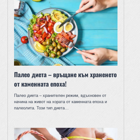
Палео диета – връщане към храненето
от каменната епоха!
Палео диета – хранителен режим, вдъхновен от
начина на живот на хората от каменната епоха и
палеолита. Този тип диета…