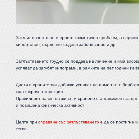
Затлъстяването не е просто козметичен проблем, а сериозн
хипертония, сърдечно-съдови заболявания и др.
Затлъстяването трудно се поддава на лечение и има висока
успяват да загубят килограми, в рамките на пет години ги в
Диети и хранителни добавки успяват да помогнат в борбата 
краткосрочна корекция.
Правилният начин на живот и хранене е ангажимент за цял
и повишена физическа активност.
Целта при
справяне със затлъстяването
е да се постигне и
тегло.