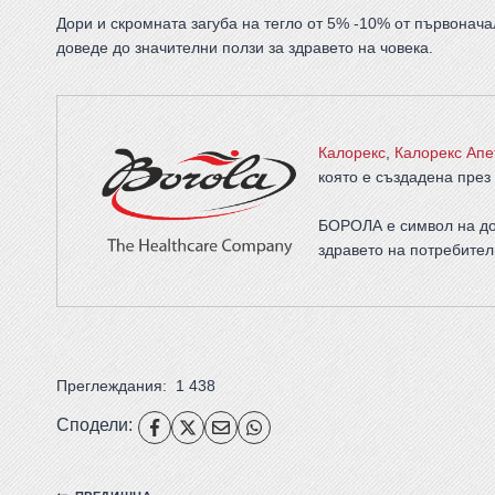
Дори и скромната загуба на тегло от 5% -10% от първонача
доведе до значителни ползи за здравето на човека.
Калорекс
,
Калорекс Апе
която е създадена през 
БОРОЛА е символ на до
здравето на потребител
Преглеждания:
1 438
Сподели: