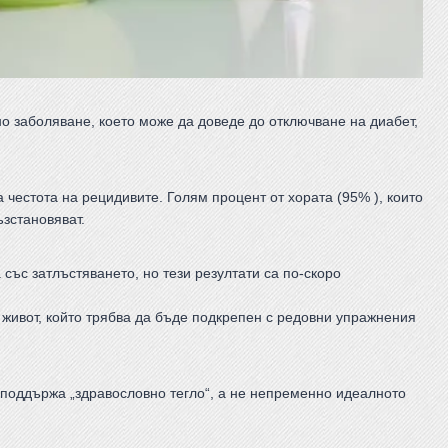
о заболяване, което може да доведе до отключване на диабет,
 честота на рецидивите. Голям процент от хората (95% ), които
ъзстановяват.
със затлъстяването, но тези резултати са по-скоро
 живот, който трябва да бъде подкрепен с редовни упражнения
 поддържа „здравословно тегло“, а не непременно идеалното