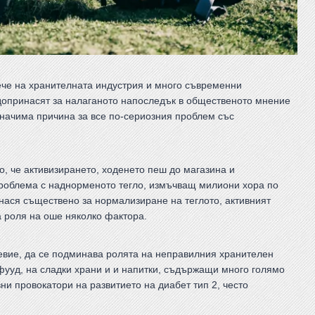
ече на хранителната индустрия и много съвременни
 допринасят за налаганото напоследък в общественото мнение
значима причина за все по-сериозния проблем със
о, че активизирането, ходенето пеш до магазина и
проблема с наднорменото тегло, измъчващ милиони хора по
инася съществено за нормализиране на теглото, активният
а роля на оше няколко фактора.
евие, да се подминава ролята на неправилния хранителен
фууд, на сладки храни и и напитки, съдържащи много голямо
ни провокатори на развитието на диабет тип 2, често