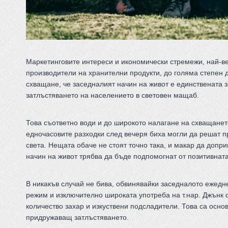
Маркетинговите интереси и икономически стремежи, най-в
производители на хранителни продукти, до голяма степен
схващане, че заседналият начин на живот е единствената 
затлъстяването на населението в световен мащаб.
Това съответно води и до широкото налагане на схващанет
едночасовите разходки след вечеря биха могли да решат 
света. Нещата обаче не стоят точно така, и макар да допр
начин на живот трябва да бъде подпомогнат от позитивнат
В никакъв случай не бива, обвинявайки заседналото ежедн
режим и изключително широката употреба на т.нар. Джънк 
количество захар и изкуствени подсладители. Това са основ
придружаващ затлъстяването.