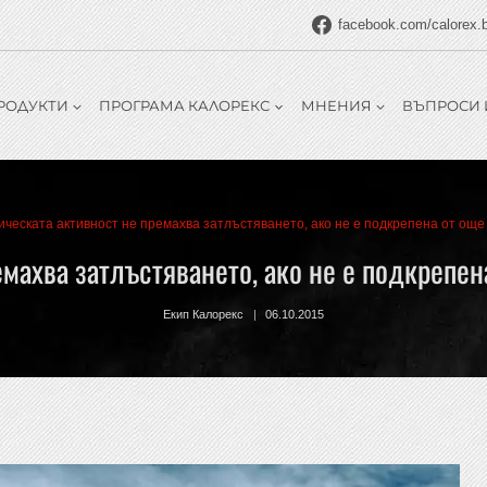
facebook.com/calorex.
РОДУКТИ
ПРОГРАМА КАЛОРЕКС
МНЕНИЯ
ВЪПРОСИ 
ическата активност не премахва затлъстяването, ако не е подкрепена от още
махва затлъстяването, ако не е подкрепе
Екип Калорекс
06.10.2015