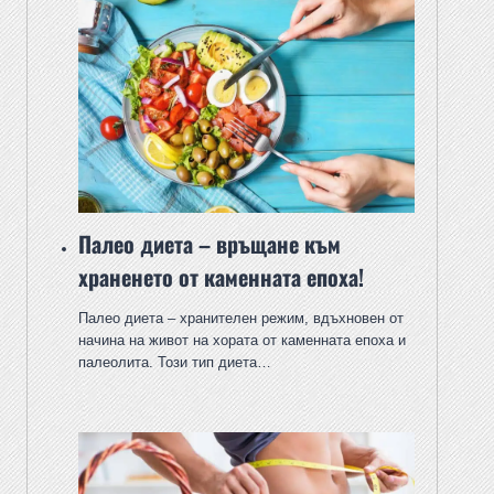
Палео диета – връщане към
храненето от каменната епоха!
Палео диета – хранителен режим, вдъхновен от
начина на живот на хората от каменната епоха и
палеолита. Този тип диета…