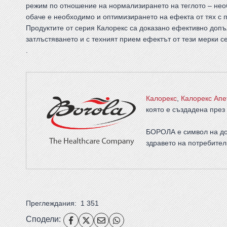
режим по отношение на нормализирането на теглото – необ
обаче е необходимо и оптимизирането на ефекта от тях с 
Продуктите от серия Калорекс са доказано ефективно допъ
затлъстяването и с техният прием ефектът от тези мерки с
.
Калорекс
,
Калорекс Апе
която е създадена през 
БОРОЛА е символ на до
здравето на потребител
Преглеждания:
1 351
Сподели: