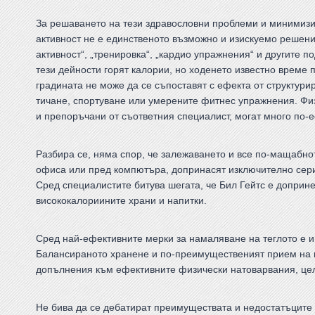
За решаването на тези здравословни проблеми и минимизи
активност не е единственото възможно и изискуемо решени
активност“, „тренировка“, „кардио упражнения“ и другите п
тези дейности горят калории, но ходенето известно време 
градината не може да се съпоставят с ефекта от структур
тичане, спортуване или умерените фитнес упражнения. Фи
и препоръчани от съответния специалист, могат много по-
Разбира се, няма спор, че залежаването и все по-мащабно
офиса или пред компютъра, допринасят изключително сери
Сред специалистите битува шегата, че Бил Гейтс е доприне
висококалориините храни и напитки.
Сред най-ефективните мерки за намаляване на теглото е и
Балансираното хранене и по-преимущественият прием на 
допълнения към ефективните физически натоварвания, це
Не бива да се дебатират преимуществата и недостатъците