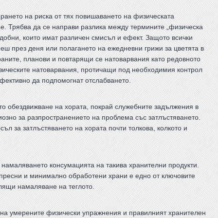
рането на риска от тях повишаването на физическата
е. Трябва да се направи разлика между термините „физическа
одобни, които имат различен смисъл и ефект. Защото всички
пеш през деня или полагането на ежедневни грижи за цветята в
ираните, планови и повтарящи се натоварвания като редовното
зическите натоварвания, протичащи под необходимия контрол
ефективно да подпомогнат отслабването.
то обездвижване на хората, покрай служебните задължения в
озно за разпространението на проблема със затлъстяването.
съл за затлъстяването на хората почти толкова, колкото и
 намаляването консумацията на такива хранителни продукти.
пресни и минимално обработени храни е едно от ключовите
лящи намаляване на теглото.
 на умерените физически упражнения и правилният хранителен