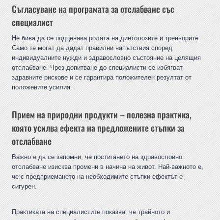
Съгласуване на програмата за отслабване със
специалист
Не бива да се подценява ролята на диетолозите и треньорите.
Само те могат да дадат правилни напътствия според
индивидуалните нужди и здравословно състояние на целящия
отслабване. Чрез допитване до специалисти се избягват
здравните рискове и се гарантира положителен резултат от
положените усилия.
Прием на природни продукти – полезна практика,
която усилва ефекта на предложените стъпки за
отслабване
Важно е да се запомни, че постигането на здравословно
отслабване изисква промени в начина на живот. Най-важното е,
че с предприемането на необходимите стъпки ефектът е
сигурен.
Практиката на специалистите показва, че трайното и