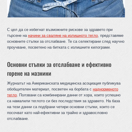
С цел да се избегнат възможните рискове за здравето при
търсене на
начини за сваляне на излишното тегло
, представяме
основните стъпки за отслабване. Те са селектирани след научно
проучване, посветено на битката с излишните килограми.
Основни стъпки за отслабване и ефективно
горене на мазнини
Журналът на Американската медицинска асоциация публикува
обобщителен материал, посветен на борбата с
наднорменото
тегло
. Ползвани са комбинирани данни от хора, които успешно
са намалили теглото си без последствия за здравето. На база
на тези данни са подбрани четири основни стъпки, които се
посочват като най-ефективни за трайно и здравословно
отслабване.