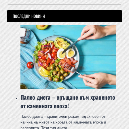
ПОСЛЕДНИ НОВИНИ
Палео диета – връщане към храненето
от каменната епоха!
Палео диета – хранителен режим, вдъхновен от
начина на живот на хората от каменната епоха и
палеолита. Този тип диета…