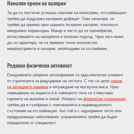
Намален прием на калории
За да се постигне успешно сваляне на килограми, отслабващият
трябва да поддържа калориен дефицит. Това означава, че
трябва да приема чрез храната по-малко калории, отколкото
ежедневно изразходва. Макар и често да се пренебрегва,
изчисляването на калориите е полезен подход. Чрез него може
да се гарантира, че се приемат точно количество
макронутриенти и калории, необходими за отслабване.
Редовна физическа активност
Ежедневните умерени натоварвания са задължителен елемент
от стратегията за редуциране на теглото. С тях се цели
горене
на излишните мазнини
и изграждане на мускулна маса. Чрез
повишаване на индекса ѝ в човешкото тяло се стимулира
горенето на мазнини в покой. Изборът на
физически упражнения
трябва да е съобразен с изискванията и индивидуалното
състояние на отслабващия. Ако той е с наднормено тегло или
придружаващи заболявания, упражненията трябва да бъдат
определени от специалист.