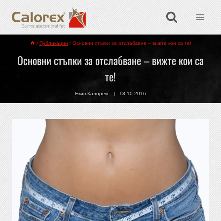
/
Публикации
/
Основни стъпки за отслабване – вижте кои са те!
Основни стъпки за отслабване – вижте кои са
те!
Екип Калорекс
18.10.2016