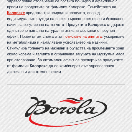
здравословно отслабване се постига по-бързо и ефективно с
прием на продуктите от фамилия Калорекс. Семейството на
Калорекс
предлага три природни продукта, според
индивидуалните нужди на всеки, търсещ ефективен и безопасен
начин за регулиране на теглото. Продуктите
Калорекс
съдържат
единствено напълно натурални активни съставки с проучен
ефект. Приемът им спомага за
потискане на апетита
, ускоряване
на метаболизма и намаляване усвояването на мазнини.
Стимулира топенето на мазнини в областта на проблемните зони
около корема и талията и ограничава загубата на мускулна маса
при отслабване. За оптимален ефект се препоръчва продуктите
от фамилия
Калорекс
да се комбинират със здравословен
диетичен и двигателен режим.