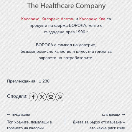
Калорекс
,
Калорекс Апетин
и
Калорекс Кла
са
продукти на фирма
БОРОЛА
, която е
създадена през 1996 г.
БОРОЛА е символ на доверие,
безкомпромисно качество и цялостна грижа за
здравето на потребителите
.
Преглеждания:
1 230
Сподели:
ПРЕДИШНА
СЛЕДВАЩА
Топ храните, помагащи в
Диета за бързо отслабване –
горенето на калории
ето какъв риск крие