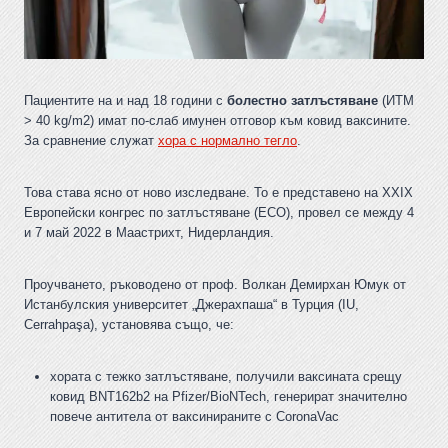
Пациентите на и над 18 години с
болестно затлъстяване
(ИТМ
> 40 kg/m2) имат по-слаб имунен отговор към ковид ваксините.
За сравнение служат
хора с нормално тегло
.
Това става ясно от ново изследване. То е представено на XXIX
Европейски конгрес по затлъстяване (ECO), провел се между 4
и 7 май 2022 в Маастрихт, Нидерландия.
Проучването, ръководено от проф. Волкан Демирхан Юмук от
Истанбулския университет „Джерахпаша“ в Турция (IU,
Cerrahpaşa), установява също, че:
хората с тежко затлъстяване, получили ваксината срещу
ковид BNT162b2 на Pfizer/BioNTech, генерират значително
повече антитела от ваксинираните с CoronaVac