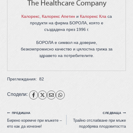
Калорекс
,
Калорекс Апетин
и
Калорекс Кла
са
продукти на фирма
БОРОЛА
, която е
създадена през 1996 г.
БОРОЛА е символ на доверие,
безкомпромисно качество и цялостна грижа за
здравето на потребителите
.
Преглеждания:
82
Сподели:
ПРЕДИШНА
СЛЕДВАЩА
Бирено коремче при мъжете –
Трайно отслабване при мъже
ето как да изчезне!
подобрява плодовитостта