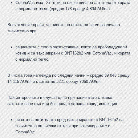
CoronaVac имат 27 пъти по-ниски нива на антитела от хората
с нормално тегло (средно 178 срещу 4 894 AU/ml)
Впечатление прави, че нивото на антитела не се различава
значително при:
пациентите с тежко затлъстяване, които са преболедували
ковид и са ваксинирани с BNT162b2 или CoronaVac, и хората
с нормално тегло
В числа това изглежда по следния начин – средно 39 043 срещу
14 115 AU/ml и съответно 3221 срещу 7060 AU/ml.
Най-интересното в случая е, че при пациентите с тежко
затлъстяване със или без предшестваща ковид инфекция:
нивата на антителата сред ваксинираните с BNT162b2 са
значително по-високи от тези при ваксинираните с
CoronaVac