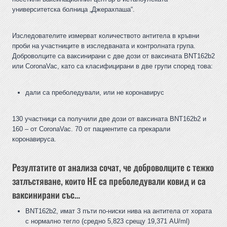
университетска болница „Джерахпаша“.
Изследователите измерват количеството антитела в кръвни
проби на участниците в изследваната и контролната група.
Доброволците са ваксинирани с две дози от ваксината BNT162b2
или CoronaVac, като са класифицирани в две групи според това:
дали са преболедували, или не коронавирус
130 участници са получили две дози от ваксината BNT162b2 и
160 – от CoronaVac. 70 от пациентите са прекарали
коронавируса.
Резултатите от анализа сочат, че доброволците с тежко
затлъстяване, които НЕ са преболедували ковид и са
ваксинирани със…
BNT162b2, имат 3 пъти по-ниски нива на антитела от хората
с нормално тегло (средно 5,823 срещу 19,371 AU/ml)