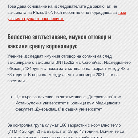
Това дава основание на изследователите да заключат, че
ваксината на Pfizer/BioNTech вероятно е по-подходяща за
тази
уязвима група от населението
.
Болестно затлъстяване, имунен отговор и
ваксини срещу коронавирус
Учените изследват имунния отговор на организма след
ваксиниране с ваксината BNT162b2 и с CoronaVac. Изследването
обхваща 124 души с тежко затлъстяване на възраст между 42 и
63 години. В периода между август и ноември 2021 г. те са
посетили:
Центъра за лечение на затлъстяване „Джерахпаша“ към
Истанбулския университет и болници към Медицинския
факултет „Джерахпаша“ в същия университет
За контролна група служат 166 възрастни с нормално тегло
(ИТМ < 25 kg/m2) на възраст от 39 до 47 години. Всички те са
посетили ваксинационния център в истанбулската