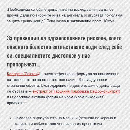
„Необходими са обаче допълнителни изследвания, за да се
проучи дали по-високите нива на антитела осигуряват по-голяма
защита срещу ковид“. Това казва в заключение проф. Юмук.
За превенция на здравословните рискове, които
опасното болестно затлъстяване води след себе
си, специалистите диетолози у нас
препоръчват…
®
Калорекс/Calorex
– високоефективна формула за намаляване
на телесното тегло по естествен начин, без гладуване и
странични ефекти. Благодарение на двете взаимно допълващи
се съставки –
екстракт от Гарциния Камбоджа (хидроксицитрат)
и биологично активна форма на хром (хром пиколинат)
продуктът:
намалява образуването на мазнини (особено по корема и
талията) и избирателно увеличава изгарянето им
потиска апетита