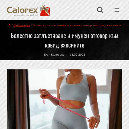
/
Публикации
/
Болестно затлъстяване и имунен отговор към ковид ваксините
Болестно затлъстяване и имунен отговор към
ковид ваксините
Екип Калорекс
23.05.2022