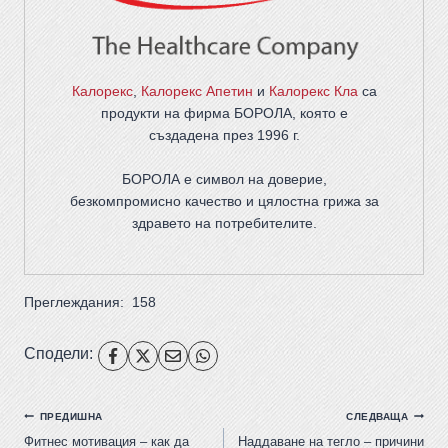
Калорекс
,
Калорекс Апетин
и
Калорекс Кла
са
продукти на фирма
БОРОЛА
, която е
създадена през 1996 г.
БОРОЛА е символ на доверие,
безкомпромисно качество и цялостна грижа за
здравето на потребителите
.
Преглеждания:
158
Сподели:
ПРЕДИШНА
СЛЕДВАЩА
Фитнес мотивация – как да
Наддаване на тегло – причини