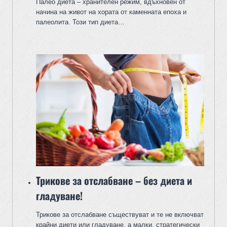
Палео диета – хранителен режим, вдъхновен от
начина на живот на хората от каменната епоха и
палеолита. Този тип диета…
Трикове за отслабване – без диета и
гладуване!
Трикове за отслабване съществуват и те не включват
крайни диети или гладуване, а малки, стратегически