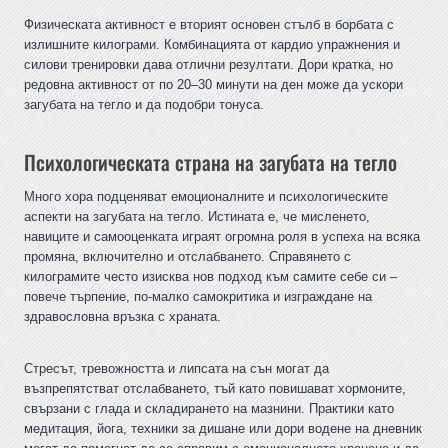
Физическата активност е вторият основен стълб в борбата с
излишните килограми. Комбинацията от кардио упражнения и
силови тренировки дава отлични резултати. Дори кратка, но
редовна активност от по 20–30 минути на ден може да ускори
загубата на тегло и да подобри тонуса.
Психологическата страна на загубата на тегло
Много хора подценяват емоционалните и психологическите
аспекти на загубата на тегло. Истината е, че мисленето,
навиците и самооценката играят огромна роля в успеха на всяка
промяна, включително и отслабването. Справянето с
килограмите често изисква нов подход към самите себе си –
повече търпение, по-малко самокритика и изграждане на
здравословна връзка с храната.
Стресът, тревожността и липсата на сън могат да
възпрепятстват отслабването, тъй като повишават хормоните,
свързани с глада и складирането на мазнини. Практики като
медитация, йога, техники за дишане или дори водене на дневник