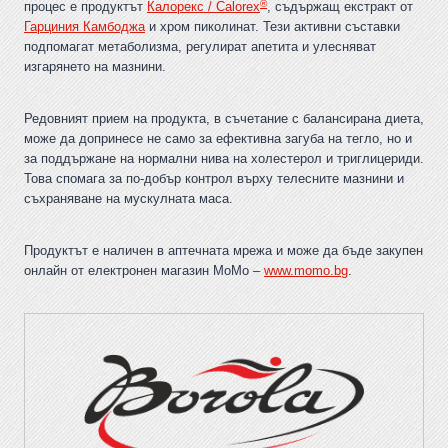
®
процес е продуктът
Калорекс / Calorex
, съдържащ екстракт от
Гарциния Камбоджа
и хром пиколинат. Тези активни съставки
подпомагат метаболизма, регулират апетита и улесняват
изгарянето на мазнини.
Редовният прием на продукта, в съчетание с балансирана диета,
може да допринесе не само за ефективна загуба на тегло, но и
за поддържане на нормални нива на холестерол и триглицериди.
Това спомага за по-добър контрол върху телесните мазнини и
съхраняване на мускулната маса.
Продуктът е наличен в аптечната мрежа и може да бъде закупен
онлайн от електронен магазин MoMo –
www.momo.bg
.