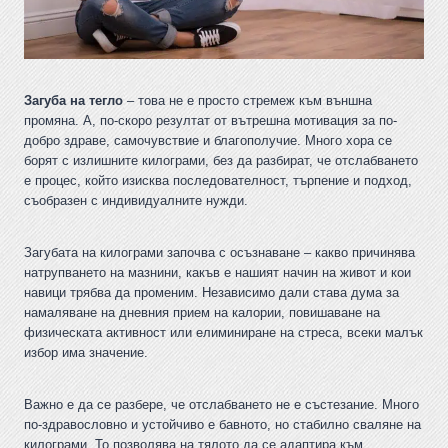
Загуба на тегло
– това не е просто стремеж към външна
промяна. А, по-скоро резултат от вътрешна мотивация за по-
добро здраве, самочувствие и благополучие. Много хора се
борят с излишните килограми, без да разбират, че отслабването
е процес, който изисква последователност, търпение и подход,
съобразен с индивидуалните нужди.
Загубата на килограми започва с осъзнаване – какво причинява
натрупването на мазнини, какъв е нашият начин на живот и кои
навици трябва да променим. Независимо дали става дума за
намаляване на дневния прием на калории, повишаване на
физическата активност или елиминиране на стреса, всеки малък
избор има значение.
Важно е да се разбере, че отслабването не е състезание. Много
по-здравословно и устойчиво е бавното, но стабилно сваляне на
килограми. То позволява на тялото да се адаптира към