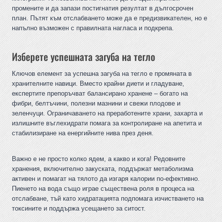
промените и да запази постигнатия резултат в дългосрочен
план. Пътят към отслабването може да е предизвикателен, но е
напълно възможен с правилната нагласа и подкрепа.
Изберете успешната загуба на тегло
Ключов елемент за успешна загуба на тегло е промяната в
хранителните навици. Вместо крайни диети и гладуване,
експертите препоръчват балансирано хранене – богато на
фибри, белтъчини, полезни мазнини и свежи плодове и
зеленчуци. Ограничаването на преработените храни, захарта и
излишните въглехидрати помага за контролиране на апетита и
стабилизиране на енергийните нива през деня.
Важно е не просто колко ядем, а какво и кога! Редовните
хранения, включително закуската, поддържат метаболизма
активен и помагат на тялото да изгаря калории по-ефективно.
Пиенето на вода също играе съществена роля в процеса на
отслабване, тъй като хидратацията подпомага изчистването на
токсините и поддържа усещането за ситост.