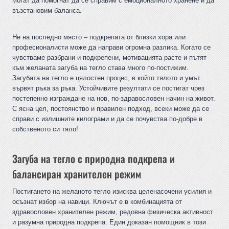
могат да помогнат да се справим с емоционалното хранене и да
възстановим баланса.
Не на последно място – подкрепата от близки хора или
професионалисти може да направи огромна разлика. Когато се
чувстваме разбрани и подкрепени, мотивацията расте и пътят
към желаната загуба на тегло става много по-постижим.
Загубата на тегло е цялостен процес, в който тялото и умът
вървят ръка за ръка. Устойчивите резултати се постигат чрез
постепенно изграждане на нов, по-здравословен начин на живот.
С ясна цел, постоянство и правилен подход, всеки може да се
справи с излишните килограми и да се почувства по-добре в
собственото си тяло!
Загуба на тегло с природна подкрепа и
балансиран хранителен режим
Постигането на желаното тегло изисква целенасочени усилия и
осъзнат избор на навици. Ключът е в комбинацията от
здравословен хранителен режим, редовна физическа активност
и разумна природна подкрепа. Един доказан помощник в този