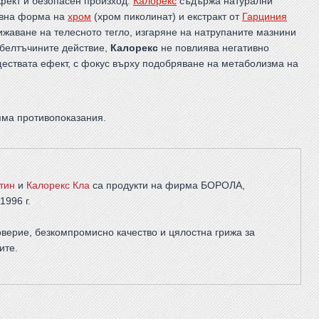
ефект и безопасен произход.
Калорекс
съдържа натурални
ивна форма на
хром
(хром пиколинат) и екстракт от
Гарциния
ижаване на телесното тегло, изгаряне на натрупаните мазнини
 белтъчините действие,
Калорекс
не повлиява негативно
ествата ефект, с фокус върху подобряване на метаболизма на
яма противопоказания.
тин
и
Калорекс Кла
са продукти на фирма
БОРОЛА
,
1996 г.
верие, безкомпромисно качество и цялостна грижа за
ите
.