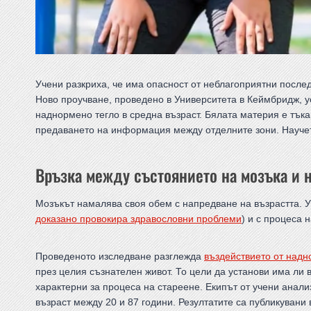
Учени разкриха, че има опасност от неблагоприятни послед
Ново проучване, проведено в Университета в Кеймбридж, у
наднормено тегло в средна възраст. Бялата материя е тъка
предаването на информация между отделните зони. Научет
Връзка между състоянието на мозъка и 
Мозъкът намалява своя обем с напредване на възрастта. Уч
доказано провокира здравословни проблеми
) и с процеса 
Проведеното изследване разглежда
въздействието от надн
през целия съзнателен живот. То цели да установи има ли
характерни за процеса на стареене. Екипът от учени анали
възраст между 20 и 87 години. Резултатите са публикувани