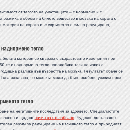
висимост от теглото на участниците – с нормално и с
а разлика в обема на бялото вещество в мозъка на хората с
а материя на хората със свръхтегло е силно редуцирана,
т наднормено тегло
а бялата материя се свързва с възрастовите изменения при
 50-те с наднормено тегло наподобява тази на човек с
-годишна разлика във възрастта на мозъка. Резултатът обаче се
. Това означава, че мозъкът може да бъде особено уязвим през
рменото тегло
ране на негативните последствия за здравето. Специалистите
авословен и щадящ
начин за отслабване
. Чудесно допълващо
ителен режим за редуциране на излишното тегло е природният