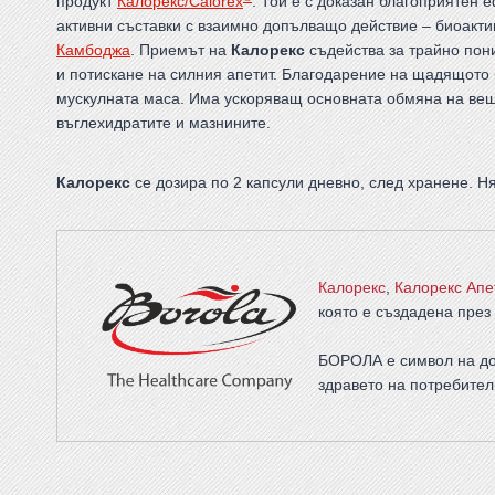
продукт
Калорекс/Calorex
. Той е с доказан благоприятен 
активни съставки с взаимно допълващо действие – биоакт
Камбоджа
. Приемът на
Калорекс
съдейства за трайно пон
и потискане на силния апетит. Благодарение на щадящото
мускулната маса. Има ускоряващ основната обмяна на вещ
въглехидратите и мазнините.
Калорекс
се дозира по 2 капсули дневно, след хранене. Н
Калорекс
,
Калорекс Апе
която е създадена през 
БОРОЛА е символ на до
здравето на потребител