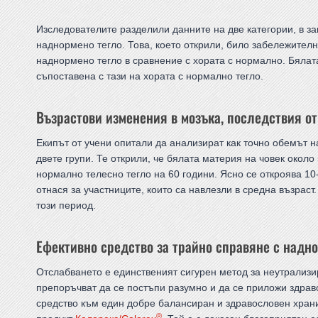
Изследователите разделили данните на две категории, в за
наднормено тегло. Това, което открили, било забележителн
наднормено тегло в сравнение с хората с нормално. Бялат
съпоставена с тази на хората с нормално тегло.
Възрастови изменения в мозъка, последствия о
Екипът от учени опитали да анализират как точно обемът н
двете групи. Те открили, че бялата материя на човек около
нормално телесно тегло на 60 години. Ясно се откроява 10
отнася за участниците, които са навлезли в средна възраст
този период.
Ефективно средство за трайно справяне с надно
Отслабването е единственият сигурен метод за неутрализи
препоръчват да се постъпи разумно и да се приложи здр
средство към един добре балансиран и здравословен хран
®