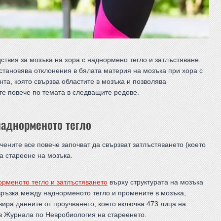
ствия за мозъка на хора с наднормено тегло и затлъстяване.
становява отклонения в бялата материя на мозъка при хора с
нта, която свързва областите в мозъка и позволява
е повече по темата в следващите редове.
наднорменото тегло
ените все повече започват да свързват затлъстяването (което
на стареене на мозъка.
орменото тегло и затлъстяването
върху структурата на мозъка
 връзка между наднорменото тегло и промените в мозъка,
зира данните от проучването, което включва 473 лица на
 в Журнала по Невробиология на стареенето.