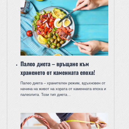
Палео диета – връщане към
храненето от каменната епоха!
Палео диета – хранителен режим, вдъхновен от
начина на живот на хората от каменната епоха и
палеолита. Този тип диета…