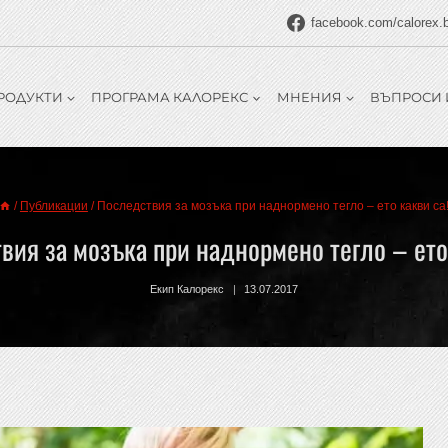
facebook.com/calorex.
РОДУКТИ
ПРОГРАМА КАЛОРЕКС
МНЕНИЯ
ВЪПРОСИ 
/
Публикации
/
Последствия за мозъка при наднормено тегло – ето какви са
ия за мозъка при наднормено тегло – ето
Екип Калорекс
13.07.2017