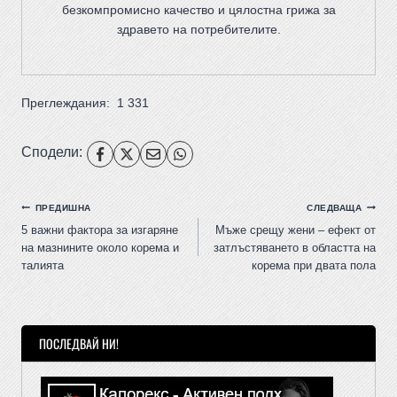
безкомпромисно качество и цялостна грижа за
здравето на потребителите
.
Преглеждания:
1 331
Сподели:
ПРЕДИШНА
СЛЕДВАЩА
5 важни фактора за изгаряне
Мъже срещу жени – ефект от
на мазнините около корема и
затлъстяването в областта на
талията
корема при двата пола
ПОСЛЕДВАЙ НИ!