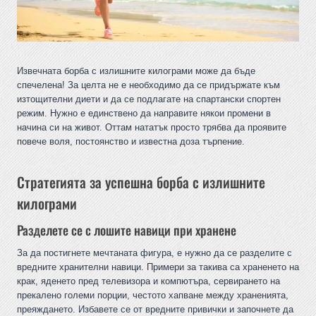
Извечната борба с излишните килограми може да бъде
спечелена! За целта не е необходимо да се придържате към
изтощителни диети и да се подлагате на спартански спортен
режим. Нужно е единствено да направите някои промени в
начина си на живот. Оттам нататък просто трябва да проявите
повече воля, постоянство и известна доза търпение.
Стратегията за успешна борба с излишните
килограми
Разделете се с лошите навици при хранене
За да постигнете мечтаната фигура, е нужно да се разделите с
вредните хранителни навици. Примери за такива са храненето на
крак, яденето пред телевизора и компютъра, сервирането на
прекалено големи порции, честото хапване между храненията,
преяждането. Избавете се от вредните привички и започнете да