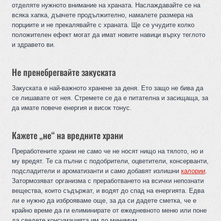
отделяте нужното внимание на храната. Наслаждавайте се на
всяка хапка, дъвчете продължително, намалете размера на
порциите и не прекалявайте с храната. Ще се учудите колко
положителен ефект могат да имат новите навици върху теглото
и здравето ви.
Не пренебрегвайте закуската
Закуската е най-важното хранене за деня. Ето защо не бива да
се лишавате от нея. Стремете се да е питателна и засищаща, за
да имате повече енергия и висок тонус.
Кажете „не“ на вредните храни
Преработените храни не само че не носят нищо на тялото, но и
му вредят. Те са пълни с подобрители, оцветители, консерванти,
подсладители и ароматизанти и само добавят излишни
калории
.
Затормозяват организма с преработването на всички непознати
вещества, които съдържат, и водят до спад на енергията. Едва
ли е нужно да изброяваме още, за да си дадете сметка, че е
крайно време да ги елиминирате от ежедневното меню или поне
да сведете консумацията им до минимум.