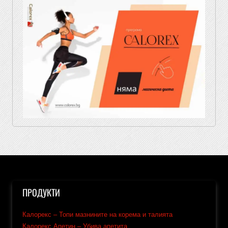
ПРОДУКТИ
Калорекс – Топи мазнините на корема и талията
Калорекс Апетин – Убива апетита