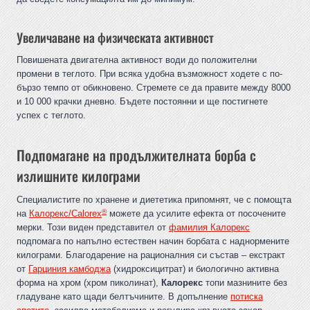
Увеличаване на физическата активност
Повишената двигателна активност води до положителни
промени в теглото. При всяка удобна възможност ходете с по-
бързо темпо от обикновено. Стремете се да правите между 8000
и 10 000 крачки дневно. Бъдете постоянни и ще постигнете
успех с теглото.
Подпомагане на продължителната борба с
излишните килограми
Специалистите по хранене и диететика припомнят, че с помощта
®
на
Калорекс/Calorex
можете да усилите ефекта от посочените
мерки. Този виден представител от
фамилия Калорекс
подпомага по напълно естествен начин борбата с наднормените
килограми. Благодарение на рационалния си състав – екстракт
от
Гарциния камбоджа
(хидроксицитрат) и биологично активна
форма на хром (хром пиколинат),
Калорекс
топи мазнините без
гладуване като щади белтъчините. В допълнение
потиска