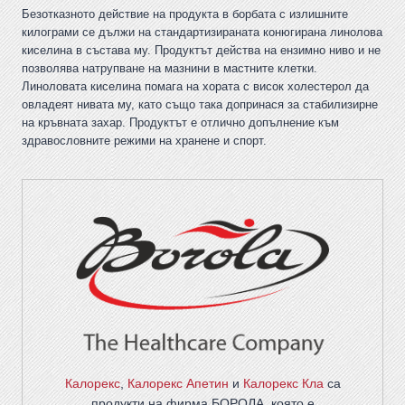
Безотказното действие на продукта в борбата с излишните
килограми се дължи на стандартизираната конюгирана линолова
киселина в състава му. Продуктът действа на ензимно ниво и не
позволява натрупване на мазнини в мастните клетки.
Линоловата киселина помага на хората с висок холестерол да
овладеят нивата му, като също така допринася за стабилизирне
на кръвната захар. Продуктът е отлично допълнение към
здравословните режими на хранене и спорт.
Калорекс
,
Калорекс Апетин
и
Калорекс Кла
са
продукти на фирма
БОРОЛА
, която е