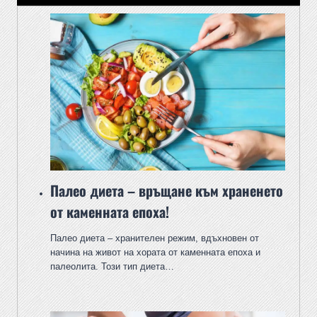
Палео диета – връщане към храненето
от каменната епоха!
Палео диета – хранителен режим, вдъхновен от
начина на живот на хората от каменната епоха и
палеолита. Този тип диета…