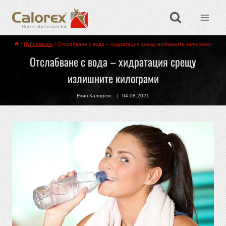
/
Публикации
/
Отслабване с вода – хидратация срещу излишните килограми
Отслабване с вода – хидратация срещу
излишните килограми
Екип Калорекс
04.08.2021