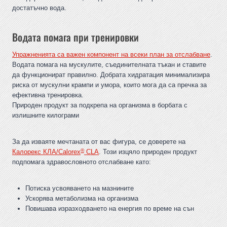
достатъчно вода.
Водата помага при тренировки
Упражненията са важен компонент на всеки план за отслабване
.
Водата помага на мускулите, съединителната тъкан и ставите
да функционират правилно. Добрата хидратация минимализира
риска от мускулни крампи и умора, които мога да са пречка за
ефективна тренировка.
Природен продукт за подкрепа на организма в борбата с
излишните килограми
За да изваяте мечтаната от вас фигура, се доверете на
®
Калорекс КЛА/Calorex
CLA
. Този изцяло природен продукт
подпомага здравословното отслабване като:
Потиска усвояването на мазнините
Ускорява метаболизма на организма
Повишава изразходването на енергия по време на сън