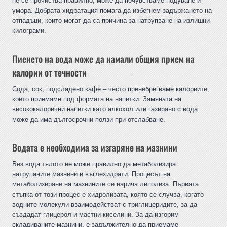
не се прочиства правилно, може да почувстваме подуване и
умора. Добрата хидратация помага да избегнем задържането на
отпадъци, които могат да са причина за натрупване на излишни
килограми.
Пиенето на вода може да намали общия прием на
калории от течности
Сода, сок, подсладено кафе – често пренебрегваме калориите,
които приемаме под формата на напитки. Замяната на
висококалорични напитки като алкохол или газирано с вода
може да има дългосрочни ползи при отслабване.
Водата е необходима за изгаряне на мазнини
Без вода тялото не може правилно да метаболизира
натрупаните мазнини и въглехидрати. Процесът на
метаболизиране на мазнините се нарича липолиза. Първата
стъпка от този процес е хидролизата, която се случва, когато
водните молекули взаимодействат с триглицеридите, за да
създадат глицерол и мастни киселини. За да изгорим
складираните мазнини, е задължително да приемаме