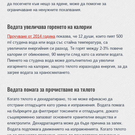
да посегнете към нещо за ядене, може да помогне за
ограничаване на ненужните похапвания.
Водата увеличава горенето на калории
Проучване от 2014 година
показва, че 12 души, които пият 500
ml студена вода или вода със стайна температура, са
увеличили енергийния си разход. Те горят между 2-3% повече
калории от обикновено, 90 минути след като са изпили водата.
Пиенето на студена вода може допълнително да увеличи
изгарянето на калории, защото тялото изразходва енергия, за да
загрее водата за храносмилането.
Водата помага за прочистване на тялото
Когато тялото е дехидратирано, то не може ефикасно да
отстрани отпадъците като урина и изпражнения. Водата помага
на бъбреците да филтрират токсините и отпадъците, докато
същевременно запазват основните хранителни вещества и
електролити. Дехидратацията може да бъде причина за запек.
Водата подпомага движението на изпражненията. Когато тялото