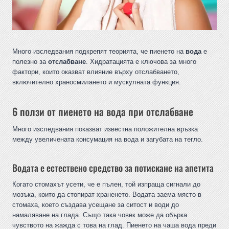
Много изследвания подкрепят теорията, че пиенето на
вода
е
полезно за
отслабване
. Хидратацията е ключова за много
фактори, които оказват влияние върху отслабването,
включително храносмилането и мускулната функция.
6 ползи от пиенето на вода при отслабване
Много изследвания показват известна положителна връзка
между увеличената консумация на вода и загубата на тегло.
Водата е естествено средство за потискане на апетита
Когато стомахът усети, че е пълен, той изпраща сигнали до
мозъка, които да стопират храненето. Водата заема място в
стомаха, което създава усещане за ситост и води до
намаляване на глада. Също така човек може да обърка
чувството на жажда с това на глад. Пиенето на чаша вода преди