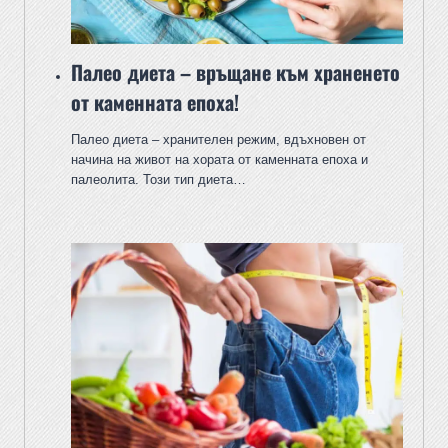
Палео диета – връщане към храненето
от каменната епоха!
Палео диета – хранителен режим, вдъхновен от
начина на живот на хората от каменната епоха и
палеолита. Този тип диета…