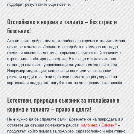
подобрят резултатите още повече.
Отслабване в корема и талията – без стрес и
безсъние!
Ако не спите добре, целта отслабване в корема и талията става
почти невъзможна. Лошият сън задейства хормона на глада
грелин и намалява лептина, хормона на ситостта. Хроничният
стрес също саботира напредъка. Ето защо е изключително
важно да включите успокояващи ритуали в ежедневието си.
Например медитация, магнезиеви вани или успокояващи
ритуали преди сън. Тези практики помагат за регулиране на
кортизола и поддържат загубата на тегло в правилната посока.
Естествен, природен съюзник за отслабване в
корема и талията – право в целта!
Не е нужно да се справяте сами. Доверете се на природата и я
®
оставете да свърши по-тежката работа.
Калорекс / Calorex
–
продуктът, който помага за по-бързо, здравословно и ефективно