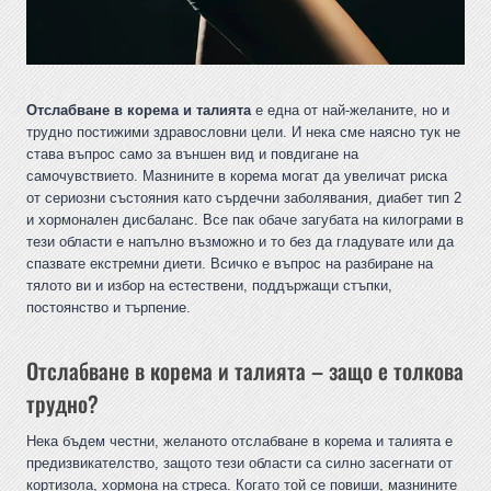
Отслабване в корема и талията
е една от най-желаните, но и
трудно постижими здравословни цели. И нека сме наясно тук не
става въпрос само за външен вид и повдигане на
самочувствието. Мазнините в корема могат да увеличат риска
от сериозни състояния като сърдечни заболявания, диабет тип 2
и хормонален дисбаланс. Все пак обаче загубата на килограми в
тези области е напълно възможно и то без да гладувате или да
спазвате екстремни диети. Всичко е въпрос на разбиране на
тялото ви и избор на естествени, поддържащи стъпки,
постоянство и търпение.
Отслабване в корема и талията – защо е толкова
трудно?
Нека бъдем честни, желаното отслабване в корема и талията е
предизвикателство, защото тези области са силно засегнати от
кортизола, хормона на стреса. Когато той се повиши, мазнините