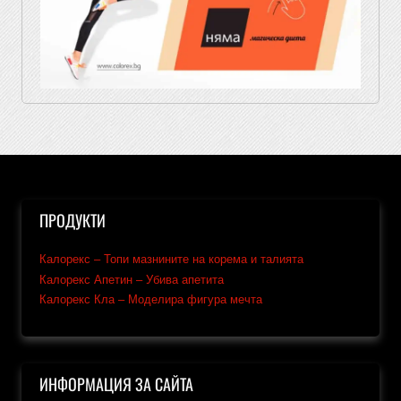
ПРОДУКТИ
Калорекс – Топи мазнините на корема и талията
Калорекс Апетин – Убива апетита
Калорекс Кла – Моделира фигура мечта
ИНФОРМАЦИЯ ЗА САЙТА