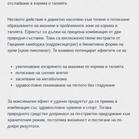
отслабване в корема и талията.
Неговото действие е директно насочено към топене и потискане
образуването на мазнини в проблемните зони на корема и
талията. Ефектът си дължи на прецизна комбинация от две
природни съставки. Това са висококачествени екстракти от
Гарциния камбоджа (хидроксицитрат) и биоактивна форма на
хром (хром пиколинат). Те взаимно потенцират ефектите си за:
увеличаване изгарянето на мазнини по корема и талията
потискане на силния апетит
засилване на метаболизма
здравословно понижаване на теглото без гладуване
За максимален ефект е удачно продуктът да се приема в
комбинация със здравословно хранене и спорт. Тогава
природното средство допринася за по-стриктно придържане към
хранителния режим, по-голяма жизненост и постигане на по-
добри резултати.