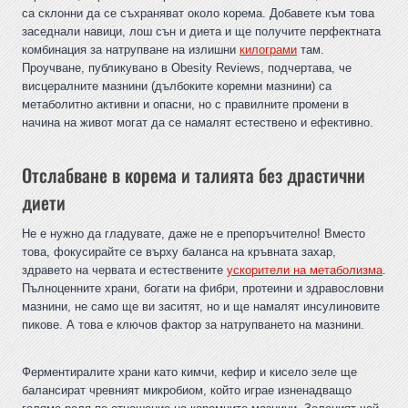
са склонни да се съхраняват около корема. Добавете към това
заседнали навици, лош сън и диета и ще получите перфектната
комбинация за натрупване на излишни
килограми
там.
Проучване, публикувано в Obesity Reviews, подчертава, че
висцералните мазнини (дълбоките коремни мазнини) са
метаболитно активни и опасни, но с правилните промени в
начина на живот могат да се намалят естествено и ефективно.
Отслабване в корема и талията без драстични
диети
Не е нужно да гладувате, даже не е препоръчително! Вместо
това, фокусирайте се върху баланса на кръвната захар,
здравето на червата и естествените
ускорители на метаболизма
.
Пълноценните храни, богати на фибри, протеини и здравословни
мазнини, не само ще ви заситят, но и ще намалят инсулиновите
пикове. А това е ключов фактор за натрупването на мазнини.
Ферментиралите храни като кимчи, кефир и кисело зеле ще
балансират чревният микробиом, който играе изненадващо