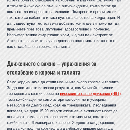
голяма роля по отношение на коремните мазнини. Зеленият чай
и този от Хибискус са пълни с антиоксиданти, които могат да
помогнат за изгарянето на мазнини. Подкрепете организма си с
тях, като си набавяте и така нужната качествена хидратация. И
да, съществуват естествени добавки, които ще ви помогнат да
преминете през това „пътуване“ здравословно и по-лесно.
Например такива съдържащи хром, инулин или екстракт от
Артишок – всички те научно доказано подпомагат исканото от
вас отслабване в корема и талията.
Движението е важно – упражнения за
отслабване в корема и талията
Само кардио няма да стопи мазнините около корема и талията.
За да постигнете истински резултати, комбинирайте силови
тренировки с кратки серии на
високоинтензивно движение (HIIT)
.
Тази комбинация не само изгаря калории, но и ускорява
метаболизма дълго след края на тренировката. Изследвания
показват, че дори 15-20 минути ежедневна активност могат да
активират намаляването на коремните мазнини, когато се
комбинират с балансирано хранене. Ходенето след хранене,
йога за контрол на кортизола и дълбокото дишане могат да