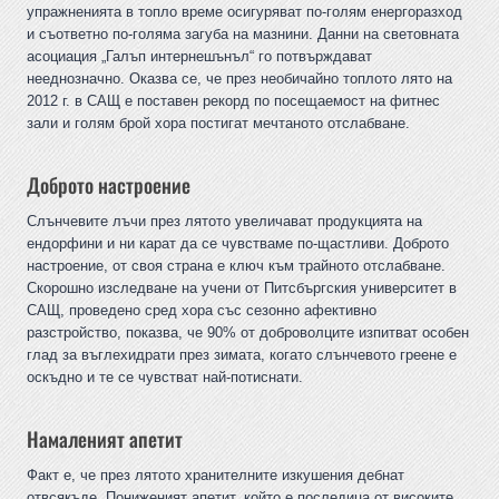
упражненията в топло време осигуряват по-голям енергоразход
и съответно по-голяма загуба на мазнини. Данни на световната
асоциация „Галъп интернешънъл“ го потвърждават
нееднозначно. Оказва се, че през необичайно топлото лято на
2012 г. в САЩ е поставен рекорд по посещаемост на фитнес
зали и голям брой хора постигат мечтаното отслабване.
Доброто настроение
Слънчевите лъчи през лятото увеличават продукцията на
ендорфини и ни карат да се чувстваме по-щастливи. Доброто
настроение, от своя страна е ключ към трайното отслабване.
Скорошно изследване на учени от Питсбъргския университет в
САЩ, проведено сред хора със сезонно афективно
разстройство, показва, че 90% от доброволците изпитват особен
глад за въглехидрати през зимата, когато слънчевото греене е
оскъдно и те се чувстват най-потиснати.
Намаленият апетит
Факт е, че през лятото хранителните изкушения дебнат
отвсякъде. Пониженият апетит, който е последица от високите