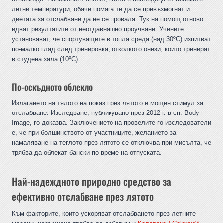
летни температури, обаче помага те да се превъзмогнат и
диетата за отслабване да не се проваля. Тук на помощ отново
идват резултатите от неотдавнашно проучване. Учените
установяват, че спортуващите в топла среда (над 30ºC) изпитват
по-малко глад след тренировка, отколкото онези, които тренират
в студена зала (10ºC).
По-оскъдното облекло
Излагането на тялото на показ през лятото е мощен стимул за
отслабване. Изследване, публикувано през 2012 г. в сп. Body
Image, го доказва. Заключението на провелите го изследователи
е, че при болшинството от участниците, желанието за
намаляване на теглото през лятото се отключва при мисълта, че
трябва да облекат бански по време на отпуската.
Най-надеждното природно средство за
ефективно отслабване през лятото
Към факторите, които ускоряват отслабването през летните