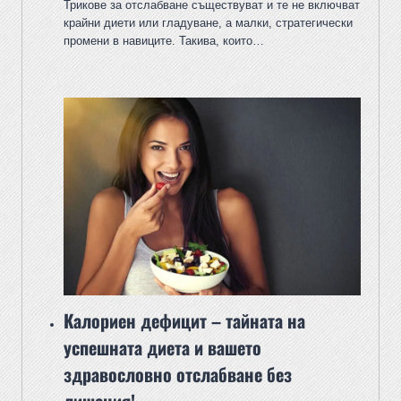
Трикове за отслабване съществуват и те не включват
крайни диети или гладуване, а малки, стратегически
промени в навиците. Такива, които…
Калориен дефицит – тайната на
успешната диета и вашето
здравословно отслабване без