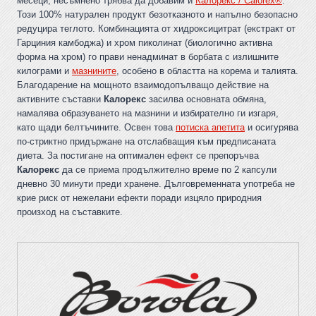
месеци, несъмнено трябва да добавим и
Калорекс / Calorex®
.
Този 100% натурален продукт безотказното и напълно безопасно
редуцира теглото. Комбинацията от хидроксицитрат (екстракт от
Гарциния камбоджа) и хром пиколинат (биологично активна
форма на хром) го прави ненадминат в борбата с излишните
килограми и
мазнините
, особено в областта на корема и талията.
Благодарение на мощното взаимодопълващо действие на
активните съставки
Калорекс
засилва основната обмяна,
намалява образуването на мазнини и избирателно ги изгаря,
като щади белтъчините. Освен това
потиска апетита
и осигурява
по-стриктно придържане на отслабващия към предписаната
диета. За постигане на оптимален ефект се препоръчва
Калорекс
да се приема продължително време по 2 капсули
дневно 30 минути преди хранене. Дълговременната употреба не
крие риск от нежелани ефекти поради изцяло природния
произход на съставките.