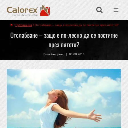
/
Публикации
/
Отслабване – защо е по-лесно да се постигне през лятото?
Отслабване – защо е по-лесно да се постигне
през лятото?
Екип Калорекс
03.08.2018