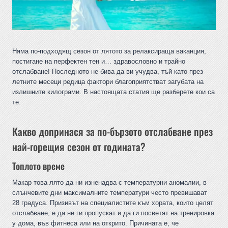
Няма по-подходящ сезон от лятото за релаксираща ваканция,
постигане на перфектен тен и… здравословно и трайно
отслабване! Последното не бива да ви учудва, тъй като през
летните месеци редица фактори благоприятстват загубата на
излишните килограми. В настоящата статия ще разберете кои са
те.
Какво допринася за по-бързото отслабване през
най-горещия сезон от годината?
Топлото време
Макар това лято да ни изненадва с температурни аномалии, в
слънчевите дни максималните температури често превишават
28 градуса. Призивът на специалистите към хората, които целят
отслабване, е да не ги пропускат и да ги посветят на тренировка
у дома, във фитнеса или на открито. Причината е, че