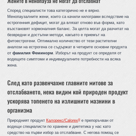
Жените в менопауза не могат да отслабнат
Според специалисти това категорично не е вярно.
Менопаузалните жени, които са качили килограми вследствие на
естрогенния дефицит, могат да влязат отново във форма, като
възстановят хормоналния баланс. За целта могат да разчитат на
безвредни и достъпни методи, какъвто е приемът на
фитоестрогени. Оптимално количество от тези растителни
аналози на естрогена се съдържат в четирите основни продукта
от
фамилия Феминорм
. Изборът на продукт се определя от
водещите симптоми и индивидуалните потребности на всяка
жена.
След като развенчахме главните митове за
отслабването, нека видим кой природен продукт
ускорява топенето на излишните мазнини в
организма
®
Природният продукт
Калорекс/Calorex
е препоръчван от
водещи специалисти по хранене и диететика у нас като
средство на първи избор за отслабване. С негова помощ се