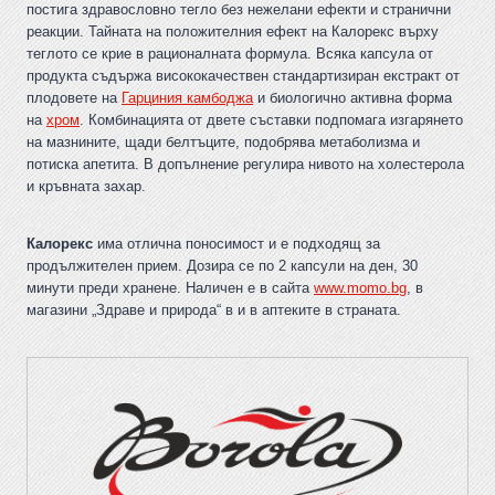
постига здравословно тегло без нежелани ефекти и странични
реакции. Тайната на положителния ефект на Калорекс върху
теглото се крие в рационалната формула. Всяка капсула от
продукта съдържа висококачествен стандартизиран екстракт от
плодовете на
Гарциния камбоджа
и биологично активна форма
на
хром
. Комбинацията от двете съставки подпомага изгарянето
на мазнините, щади белтъците, подобрява метаболизма и
потиска апетита. В допълнение регулира нивото на холестерола
и кръвната захар.
Калорекс
има отлична поносимост и е подходящ за
продължителен прием. Дозира се по 2 капсули на ден, 30
минути преди хранене. Наличен е в сайта
www.momo.bg
, в
магазини „Здраве и природа“ в и в аптеките в страната.