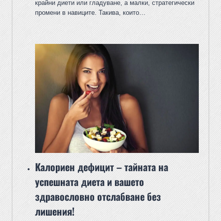
крайни диети или гладуване, а малки, стратегически
промени в навиците. Такива, които…
Калориен дефицит – тайната на
успешната диета и вашето
здравословно отслабване без
лишения!