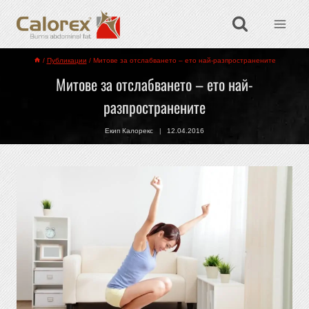
/
Публикации
/
Митове за отслабването – ето най-разпространените
Митове за отслабването – ето най-
разпространените
Екип Калорекс
12.04.2016