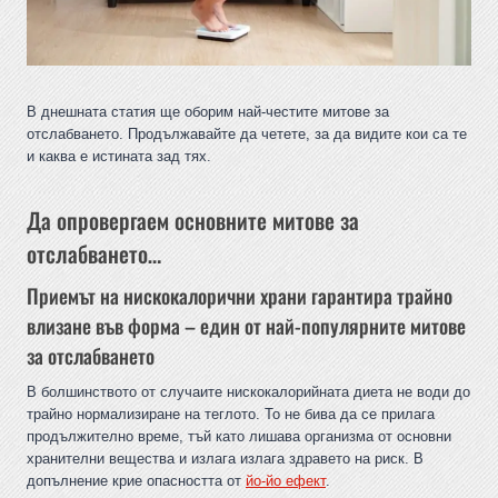
В днешната статия ще оборим най-честите митове за
отслабването. Продължавайте да четете, за да видите кои са те
и каква е истината зад тях.
Да опровергаем основните митове за
отслабването…
Приемът на нискокалорични храни гарантира трайно
влизане във форма – един от най-популярните митове
за отслабването
В болшинството от случаите нискокалорийната диета не води до
трайно нормализиране на теглото. То не бива да се прилага
продължително време, тъй като лишава организма от основни
хранителни вещества и излага излага здравето на риск. В
допълнение крие опасността от
йо-йо ефект
.