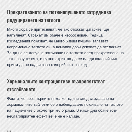
Прекратяването на тютюнопушенето затруднява
редуцирането на теглото
Много хора се притесняват, че ако откажат цигарите, ще
напълнеят. Страхът им обаче е необоснован. Редица
изследвания показват, че много бивши пушачи запазват
непроменено теглото си, а немалко дори успяват да отслабнат.
За да не се допусне покачване на теглото след прекратяване на
тютюнопушенето, е нужно стриктно да се следи калорийният
прием да не надвишава калорийният разход.
Хормоналните контрацептиви възпрепятстват
отслабването
Факт е, че през първите няколко години след създаване на
хормоналните таблетки се е наблюдавало покачване на теглото
на пациентите с около три килограма. В наши дни обаче този
неблагоприятен ефект вече не е налице.