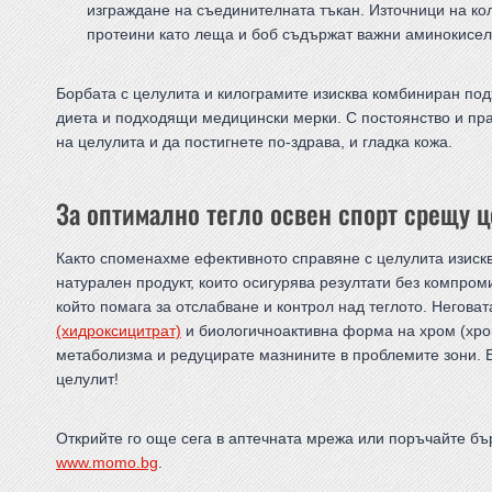
изграждане на съединителната тъкан. Източници на кол
протеини като леща и боб съдържат важни аминокисели
Борбата с целулита и килограмите изисква комбиниран по
диета и подходящи медицински мерки. С постоянство и пр
на целулита и да постигнете по-здрава, и гладка кожа.
За оптимално тегло освен спорт срещу 
Както споменахме ефективното справяне с целулита изиск
натурален продукт, които осигурява резултати без компром
който помага за отслабване и контрол над теглото. Негов
(хидроксицитрат)
и биологичноактивна форма на хром (хро
метаболизма и редуцирате мазнините в проблемите зони. 
целулит!
Открийте го още сега в аптечната мрежа или поръчайте бъ
www.momo.bg
.