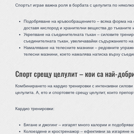
Спортът играе важна роля в борбата с целулита по няколко
Подобряване на кръвообращението – всяка форма на 
доставя кислород и хранителни вещества до тъканите 
Укрепване на съединителната тъкан – силовите трениро
съединителната тъкан, увеличавайки съдържанието на к
Намаляване на телесните мазнини – редовните упражн
телесни мазнини, което намалява натиска върху съеди
Спорт срещу целулит – кои са най-добр
Комбинирането на кардио тренировки с интензивни силови
целулита. А, ето и спортовете срещу целулит, които препо
Кардио тренировки:
Бягане и джогинг – изгарят много калории и подобрява
Колоездене и кростренажор – ефективни за изгаряне н