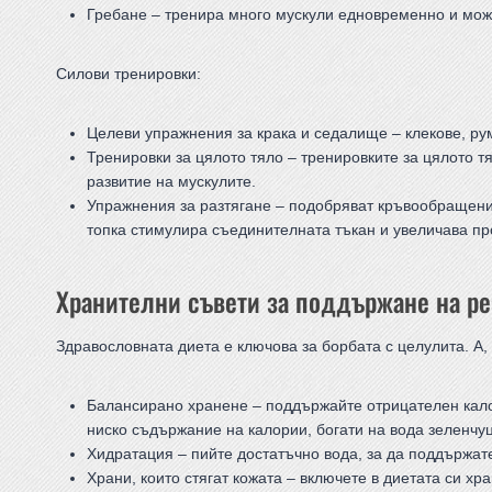
Гребане – тренира много мускули едновременно и мож
Силови тренировки:
Целеви упражнения за крака и седалище – клекове, рум
Тренировки за цялото тяло – тренировките за цялото т
развитие на мускулите.
Упражнения за разтягане – подобряват кръвообращение
топка стимулира съединителната тъкан и увеличава пр
Хранителни съвети за поддържане на ре
Здравословната диета е ключова за борбата с целулита. А,
Балансирано хранене – поддържайте отрицателен калор
ниско съдържание на калории, богати на вода зеленчу
Хидратация – пийте достатъчно вода, за да поддържате
Храни, които стягат кожата – включете в диетата си хр