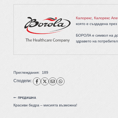
Калорекс
,
Калорекс Апе
която е създадена през 
БОРОЛА е символ на до
здравето на потребител
Преглеждания:
189
Сподели:
ПРЕДИШНА
Красиви бедра – мисията възможна!