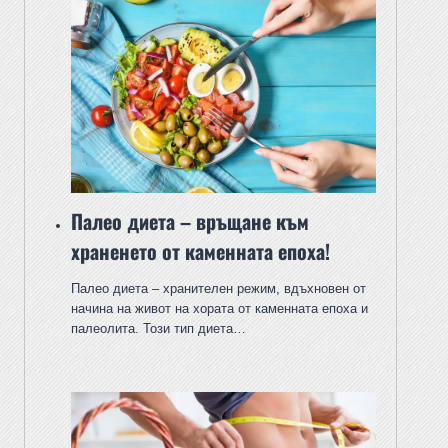
Палео диета – връщане към
храненето от каменната епоха!
Палео диета – хранителен режим, вдъхновен от
начина на живот на хората от каменната епоха и
палеолита. Този тип диета…