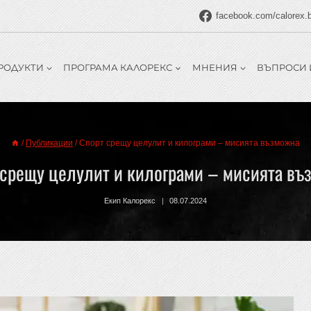
facebook.com/calorex.
РОДУКТИ
ПРОГРАМА КАЛОРЕКС
МНЕНИЯ
ВЪПРОСИ 
/
Публикации
/
Спорт срещу целулит и килограми – мисията възможна
 срещу целулит и килограми – мисията въ
Екип Калорекс
08.07.2024