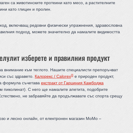
аген са животинските протеини като месо, а растителните
ни като глицин и пролин.
дход, включващ редовни физически упражнения, здравословна
авилния подход, можете значително да намалите видимостта
целулит изберете и правилния продукт
ва внимание към теглото. Нашите специалисти препоръчват
®
иси със здравето.
Калорекс / Calorex
е природен продукт,
ата формула съчетава
екстракт от Гарциния Камбоджа
м пиколинат). С него ще намалите апетита, подобрите
Естествено, не забравяйте да продължавате със спорта срещу
рзо и лесно онлайн, от електронен магазин MoMo –