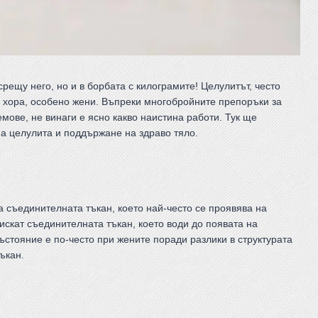
срещу него, но и в борбата с килограмите! Целулитът, често
о хора, особено жени. Въпреки многобройните препоръки за
емове, не винаги е ясно какво наистина работи. Тук ще
а целулита и поддържане на здраво тяло.
а съединителната тъкан, което най-често се проявява на
искат съединителната тъкан, което води до появата на
ъстояние е по-често при жените поради разлики в структурата
ъкан.