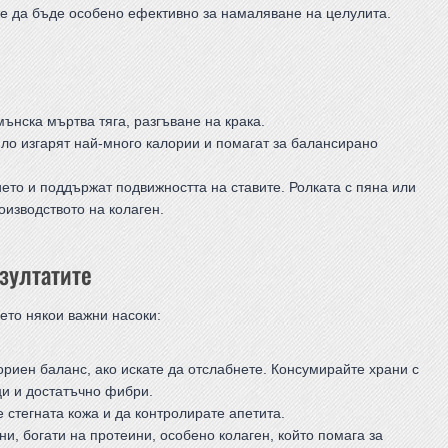
е да бъде особено ефективно за намаляване на целулита.
ънска мъртва тяга, разгъване на крака.
яло изгарят най-много калории и помагат за балансирано
то и поддържат подвижността на ставите. Ролката с пяна или
оизводството на колаген.
зултатите
 ето някои важни насоки:
иен баланс, ако искате да отслабнете. Консумирайте храни с
ци и достатъчно фибри.
 стегната кожа и да контролирате апетита.
ани, богати на протеини, особено колаген, който помага за