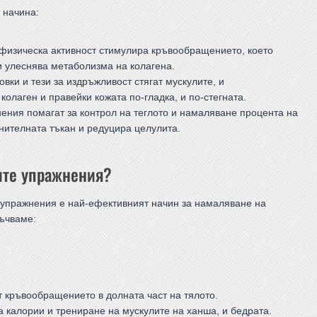
 начина:
физическа активност стимулира кръвообращението, което
и улеснява метаболизма на колагена.
вки и тези за издръжливост стягат мускулите, и
олаген и правейки кожата по-гладка, и по-стегната.
ения помагат за контрол на теглото и намаляване процента на
нителната тъкан и редуцира целулита.
ите упражнения?
 упражнения е най-ефективният начин за намаляване на
ръчваме:
т кръвообращението в долната част на тялото.
а калории и трениране на мускулите на ханша, и бедрата.