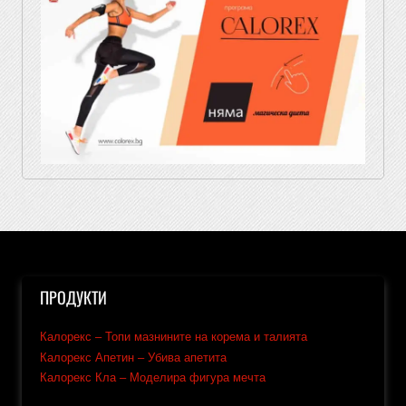
ПРОДУКТИ
Калорекс – Топи мазнините на корема и талията
Калорекс Апетин – Убива апетита
Калорекс Кла – Моделира фигура мечта