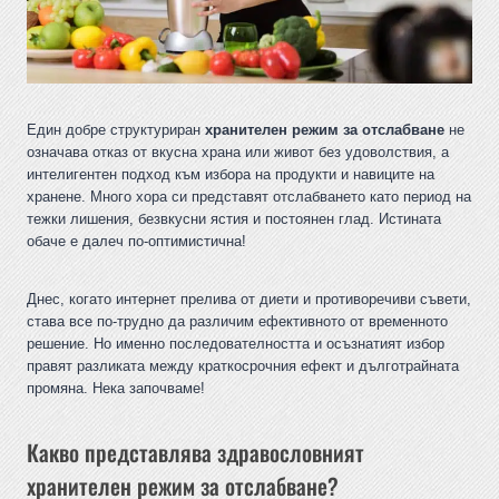
Един добре структуриран
хранителен режим за отслабване
не
означава отказ от вкусна храна или живот без удоволствия, а
интелигентен подход към избора на продукти и навиците на
хранене. Много хора си представят отслабването като период на
тежки лишения, безвкусни ястия и постоянен глад. Истината
обаче е далеч по-оптимистична!
Днес, когато интернет прелива от диети и противоречиви съвети,
става все по-трудно да различим ефективното от временното
решение. Но именно последователността и осъзнатият избор
правят разликата между краткосрочния ефект и дълготрайната
промяна. Нека започваме!
Какво представлява здравословният
хранителен режим за отслабване?