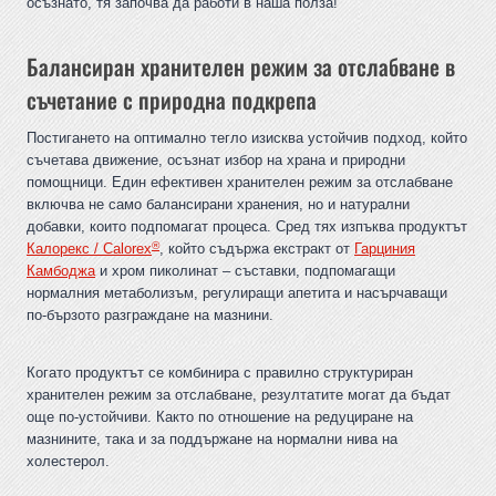
осъзнато, тя започва да работи в наша полза!
Балансиран хранителен режим за отслабване в
съчетание с природна подкрепа
Постигането на оптимално тегло изисква устойчив подход, който
съчетава движение, осъзнат избор на храна и природни
помощници. Един ефективен хранителен режим за отслабване
включва не само балансирани хранения, но и натурални
добавки, които подпомагат процеса. Сред тях изпъква продуктът
®
Калорекс / Calorex
, който съдържа екстракт от
Гарциния
Камбоджа
и хром пиколинат – съставки, подпомагащи
нормалния метаболизъм, регулиращи апетита и насърчаващи
по-бързото разграждане на мазнини.
Когато продуктът се комбинира с правилно структуриран
хранителен режим за отслабване, резултатите могат да бъдат
още по-устойчиви. Както по отношение на редуциране на
мазнините, така и за поддържане на нормални нива на
холестерол.