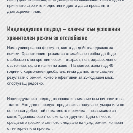
причините строгите и еднотипни диети да се провалят в
дългосрочен план.
Индивидуален подход – ключът към успешния
хранителен режим за отслабване
Няма универсална формула, която да действа еднакво за
всички. Хранителният режим за отслабване трябва да бъде
съобразен с конкретния човек – възраст, пол, здравословно
състояние, цели и начин на живот. Например, жена над 40
години с хормонален дисбаланс няма да постигне същите
резултати с режим, който е ефективен за 25-годишен мъж,
спортуващ редовно.
Индивидуалният подход означава и внимание към сигналите на
тялото. Ако даден продукт предизвиква подуване, умора или не
се понася добре, той няма място в режима – независимо за
колко “здравословен” се смята от другите. Една от често
срещаните грешки е сляпото следване на чужд режим, копиран
от интернет или приятел.