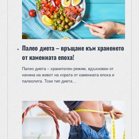
Палео диета – връщане към храненето
от каменната епоха!
Палео диета – хранителен режим, вдъхновен от
начина на живот на хората от каменната епоха и
палеолита. Този тип диета…