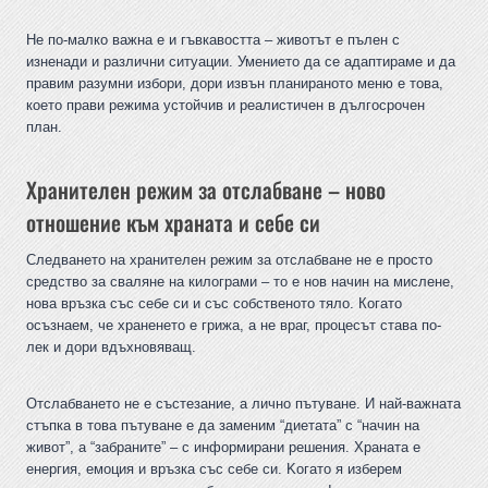
Не по-малко важна е и гъвкавостта – животът е пълен с
изненади и различни ситуации. Умението да се адаптираме и да
правим разумни избори, дори извън планираното меню е това,
което прави режима устойчив и реалистичен в дългосрочен
план.
Хранителен режим за отслабване – ново
отношение към храната и себе си
Следването на хранителен режим за отслабване не е просто
средство за сваляне на килограми – то е нов начин на мислене,
нова връзка със себе си и със собственото тяло. Когато
осъзнаем, че храненето е грижа, а не враг, процесът става по-
лек и дори вдъхновяващ.
Отслабването не е състезание, а лично пътуване. И най-важната
стъпка в това пътуване е да заменим “диетата” с “начин на
живот”, а “забраните” – с информирани решения. Храната е
енергия, емоция и връзка със себе си. Kогато я изберем