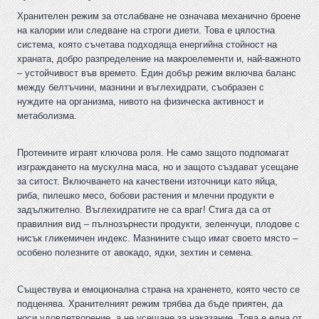
Хранителен режим за отслабване не означава механично броене
на калории или следване на строги диети. Това е цялостна
система, която съчетава подходяща енергийна стойност на
храната, добро разпределение на макроелементи и, най-важното
– устойчивост във времето. Един добър режим включва баланс
между белтъчини, мазнини и въглехидрати, съобразен с
нуждите на организма, нивото на физическа активност и
метаболизма.
Протеините играят ключова роля. Не само защото подпомагат
изграждането на мускулна маса, но и защото създават усещане
за ситост. Включването на качествени източници като яйца,
риба, пилешко месо, бобови растения и млечни продукти е
задължително. Въглехидратите не са враг! Стига да са от
правилния вид – пълнозърнести продукти, зеленчуци, плодове с
нисък гликемичен индекс. Мазнините също имат своето място –
особено полезните от авокадо, ядки, зехтин и семена.
Съществува и емоционална страна на храненето, която често се
подценява. Хранителният режим трябва да бъде приятен, да
носи удовлетворение, а не усещане за наказание. Това е една от