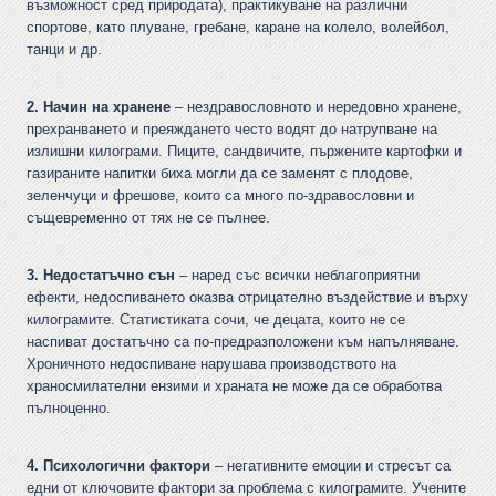
възможност сред природата), практикуване на различни
спортове, като плуване, гребане, каране на колело, волейбол,
танци и др.
2. Начин на хранене
– нездравословното и нередовно хранене,
прехранването и преяждането често водят до натрупване на
излишни килограми. Пиците, сандвичите, пържените картофки и
газираните напитки биха могли да се заменят с плодове,
зеленчуци и фрешове, които са много по-здравословни и
същевременно от тях не се пълнее.
3. Недостатъчно сън
– наред със всички неблагоприятни
ефекти, недоспиването оказва отрицателно въздействие и върху
килограмите. Статистиката сочи, че децата, които не се
наспиват достатъчно са по-предразположени към напълняване.
Хроничното недоспиване нарушава производството на
храносмилателни ензими и храната не може да се обработва
пълноценно.
4. Психологични фактори
– негативните емоции и стресът са
едни от ключовите фактори за проблема с килограмите. Учените