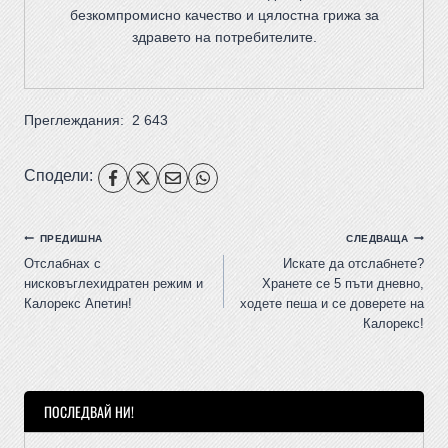
безкомпромисно качество и цялостна грижа за
здравето на потребителите
.
Преглеждания:
2 643
Сподели:
ПРЕДИШНА
СЛЕДВАЩА
Отслабнах с
Искате да отслабнете?
нисковъглехидратен режим и
Хранете се 5 пъти дневно,
Калорекс Апетин!
ходете пеша и се доверете на
Калорекс!
ПОСЛЕДВАЙ НИ!