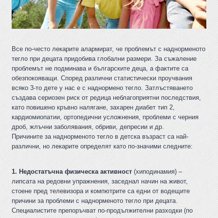
Все по-често лекарите алармират, че проблемът с наднорменото
тегло при децата придобива глобални размери. За съжаление
проблемът не подминава и българските деца, а фактите са
обезпокояващи. Според различни статистически проучвания
всяко 3-то дете у нас е с наднормено тегло. Затлъстяването
създава сериозен риск от редица неблагоприятни последствия,
като повишено кръвно налягане, захарен диабет тип 2,
кардиомиопатии, ортопедични усложнения, проблеми с черния
дроб, жлъчни заболявания, обриви, депресии и др.
Причините за наднорменото тегло в детска възраст са най-
различни, но лекарите определят като по-значими следните:
1. Недостатъчна физическа активност
(хиподинамия) –
липсата на редовни упражнения, заседнал начин на живот,
стоене пред телевизора и компютрите са едни от водещите
причини за проблеми с наднорменото тегло при децата.
Специалистите препоръчват по-продължителни разходки (по