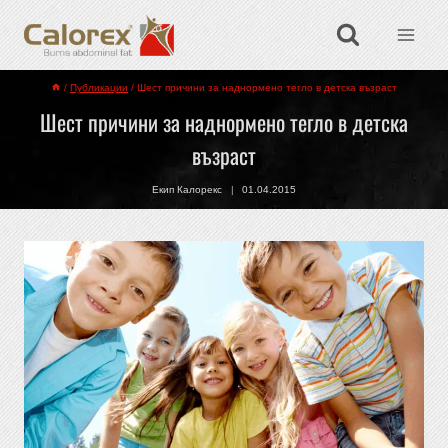
/
Публикации
/
Шест причини за наднормено тегло в детска възраст
Шест причини за наднормено тегло в детска
възраст
Екип Калорекс
01.04.2015