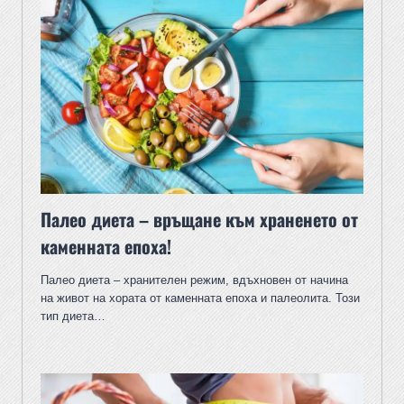
Палео диета – връщане към храненето от
каменната епоха!
Палео диета – хранителен режим, вдъхновен от начина
на живот на хората от каменната епоха и палеолита. Този
тип диета…