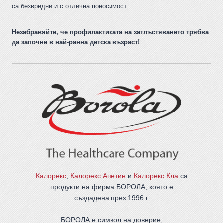
са безвредни и с отлична поносимост.
Незабравяйте, че профилактиката на затлъстяването трябва
да започне в най-ранна детска възраст!
Калорекс
,
Калорекс Апетин
и
Калорекс Кла
са
продукти на фирма
БОРОЛА
, която е
създадена през 1996 г.
БОРОЛА е символ на доверие,