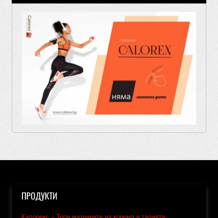
ПРОДУКТИ
Калорекс – Топи мазнините на корема и талията