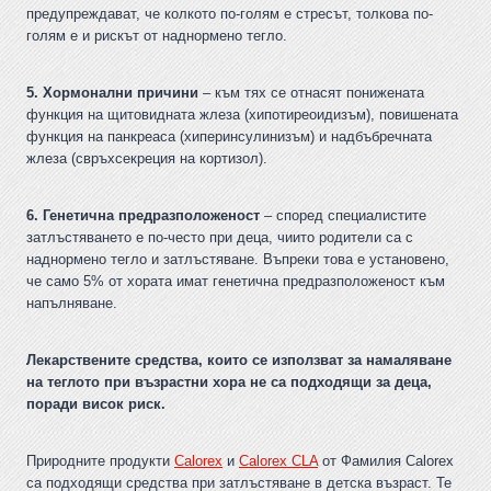
предупреждават, че колкото по-голям е стресът, толкова по-
голям е и рискът от наднормено тегло.
5. Хормонални причини
– към тях се отнасят понижената
функция на щитовидната жлеза (хипотиреоидизъм), повишената
функция на панкреаса (хиперинсулинизъм) и надбъбречната
жлеза (свръхсекреция на кортизол).
6. Генетична предразположеност
– според специалистите
затлъстяването е по-често при деца, чиито родители са с
наднормено тегло и затлъстяване. Въпреки това е установено,
че само 5% от хората имат генетична предразположеност към
напълняване.
Лекарствените средства, които се използват за намаляване
на теглото при възрастни хора не са подходящи за деца,
поради висок риск.
Природните продукти
Calorex
и
Calorex CLA
от Фамилия Calorex
са подходящи средства при затлъстяване в детска възраст. Те