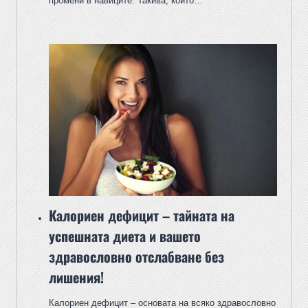
промени в навиците. Такива, които…
Калориен дефицит – тайната на
успешната диета и вашето
здравословно отслабване без
лишения!
Калориен дефицит – основата на всяко здравословно