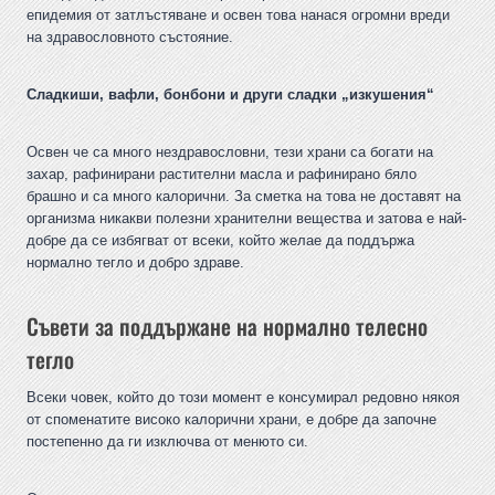
епидемия от затлъстяване и освен това нанася огромни вреди
на здравословното състояние.
Сладкиши, вафли, бонбони и други сладки „изкушения“
Освен че са много нездравословни, тези храни са богати на
захар, рафинирани растителни масла и рафинирано бяло
брашно и са много калорични. За сметка на това не доставят на
организма никакви полезни хранителни вещества и затова е най-
добре да се избягват от всеки, който желае да поддържа
нормално тегло и добро здраве.
Съвети за поддържане на нормално телесно
тегло
Всеки човек, който до този момент е консумирал редовно някоя
от споменатите високо калорични храни, е добре да започне
постепенно да ги изключва от менюто си.