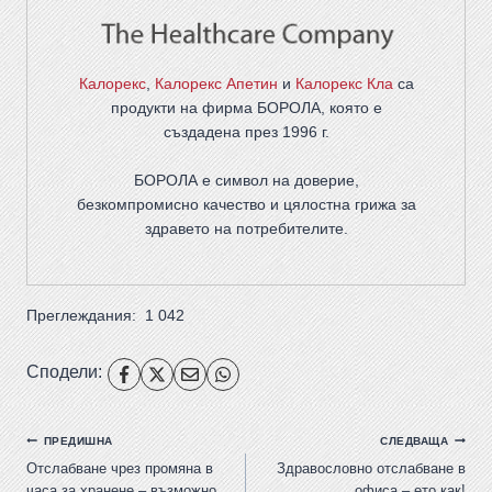
Калорекс
,
Калорекс Апетин
и
Калорекс Кла
са
продукти на фирма
БОРОЛА
, която е
създадена през 1996 г.
БОРОЛА е символ на доверие,
безкомпромисно качество и цялостна грижа за
здравето на потребителите
.
Преглеждания:
1 042
Сподели:
ПРЕДИШНА
СЛЕДВАЩА
Отслабване чрез промяна в
Здравословно отслабване в
часа за хранене – възможно
офиса – ето как!