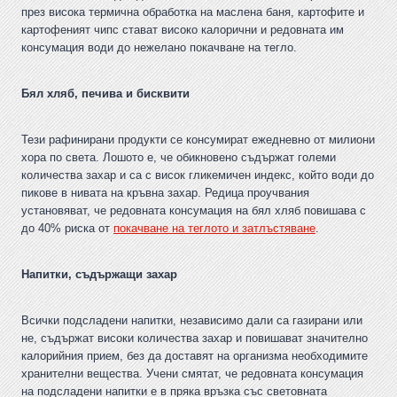
през висока термична обработка на маслена баня, картофите и
картофеният чипс стават високо калорични и редовната им
консумация води до нежелано покачване на тегло.
Бял хляб, печива и бисквити
Тези рафинирани продукти се консумират ежедневно от милиони
хора по света. Лошото е, че обикновено съдържат големи
количества захар и са с висок гликемичен индекс, който води до
пикове в нивата на кръвна захар. Редица проучвания
установяват, че редовната консумация на бял хляб повишава с
до 40% риска от
покачване на теглото и затлъстяване
.
Напитки, съдържащи захар
Всички подсладени напитки, независимо дали са газирани или
не, съдържат високи количества захар и повишават значително
калорийния прием, без да доставят на организма необходимите
хранителни вещества. Учени смятат, че редовната консумация
на подсладени напитки е в пряка връзка със световната