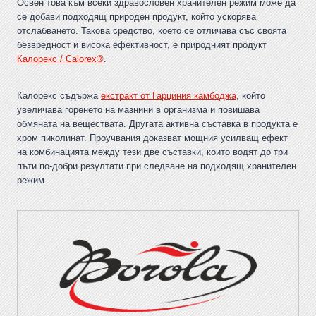
Освен това към всеки здравословен хранителен режим може да
се добави подходящ природен продукт, който ускорява
отслабването. Такова средство, което се отличава със своята
безвредност и висока ефективност, е природният продукт
Калорекс / Calorex®
.
Калорекс съдържа
екстракт от Гарциния камбоджа
, който
увеличава горенето на мазнини в организма и повишава
обмяната на веществата. Другата активна съставка в продукта е
хром пиколинат. Проучвания доказват мощния усилващ ефект
на комбинацията между тези две съставки, които водят до три
пъти по-добри резултати при следване на подходящ хранителен
режим.