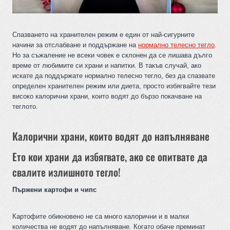
Спазването на хранителен режим е един от най-сигурните
начини за отслабване и поддържане на
нормално телесно тегло
.
Но за съжаление не всеки човек е склонен да се лишава дълго
време от любимите си храни и напитки. В такъв случай, ако
искате да поддържате нормално телесно тегло, без да спазвате
определен хранителен режим или диета, просто избягвайте тези
високо калорични храни, които водят до бързо покачване на
теглото.
Калорични храни, които водят до
напълняване
Ето кои храни да избягвате, ако се опитвате да
свалите излишното тегло!
Пържени картофи и чипс
Картофите обикновено не са много калорични и в малки
количества не водят до напълняване. Когато обаче преминат