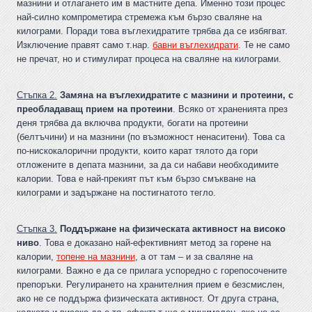
мазнини и отлагането им в мастните депа. Именно този процес
най-силно компрометира стремежа към бързо сваляне на
килограми. Поради това въглехидратите трябва да се избягват.
Изключение правят само т.нар.
бавни въглехидрати
. Те не само
не пречат, но и стимулират процеса на сваляне на килограми.
Стъпка 2.
Замяна на въглехидратите с мазнини и протеини, с
преобладаващ прием на протеини
. Всяко от храненията през
деня трябва да включва продукти, богати на протеини
(белтъчини) и на мазнини (по възможност ненаситени). Това са
по-нискокалорични продукти, които карат тялото да гори
отложените в депата мазнини, за да си набави необходимите
калории. Това е най-прекият път към бързо смъкване на
килограми и задържане на постигнатото тегло.
Стъпка 3.
Поддържане на физическата активност на високо
ниво
. Това е доказано най-ефективният метод за горене на
калории,
топене на мазнини
, а от там – и за сваляне на
килограми. Важно е да се прилага успоредно с горепосочените
препоръки. Регулирането на хранителния прием е безсмислен,
ако не се поддържа физическата активност. От друга страна,