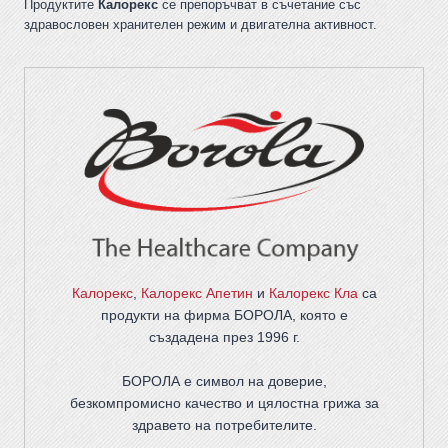
Продуктите
Калорекс
се препоръчват в съчетание със
здравословен хранителен режим и двигателна активност.
Калорекс
,
Калорекс Апетин
и
Калорекс Кла
са
продукти на фирма
БОРОЛА
, която е
създадена през 1996 г.
БОРОЛА е символ на доверие,
безкомпромисно качество и цялостна грижа за
здравето на потребителите
.