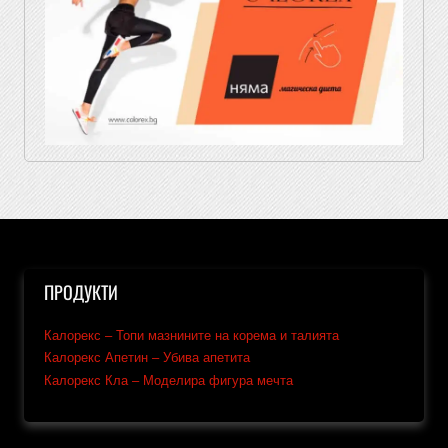
ПРОДУКТИ
Калорекс – Топи мазнините на корема и талията
Калорекс Апетин – Убива апетита
Калорекс Кла – Моделира фигура мечта