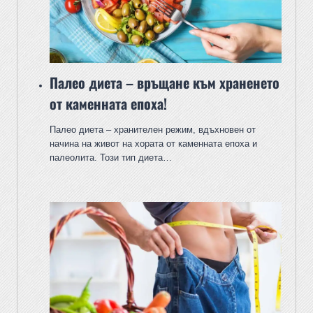
Палео диета – връщане към храненето
от каменната епоха!
Палео диета – хранителен режим, вдъхновен от
начина на живот на хората от каменната епоха и
палеолита. Този тип диета…