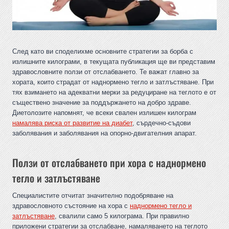
След като ви споделихме основните стратегии за борба с
излишните килограми, в текущата публикация ще ви представим
здравословните ползи от отслабването. Те важат главно за
хората, които страдат от наднормено тегло и затлъстяване. При
тях взимането на адекватни мерки за редуциране на теглото е от
съществено значение за поддържането на добро здраве.
Диетолозите напомнят, че всеки свален излишен килограм
намалява риска от развитие на диабет
, сърдечно-съдови
заболявания и заболявания на опорно-двигателния апарат.
Ползи от отслабването при хора с наднормено
тегло и затлъстяване
Специалистите отчитат значително подобряване на
здравословното състояние на хора с
наднормено тегло и
затлъстяване
, свалили само 5 килограма. При правилно
приложени стратегии за отслабване, намаляването на теглото