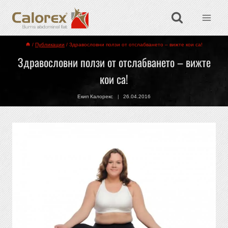
/
Публикации
/
Здравословни ползи от отслабването – вижте кои са!
Здравословни ползи от отслабването – вижте
кои са!
Екип Калорекс
26.04.2016