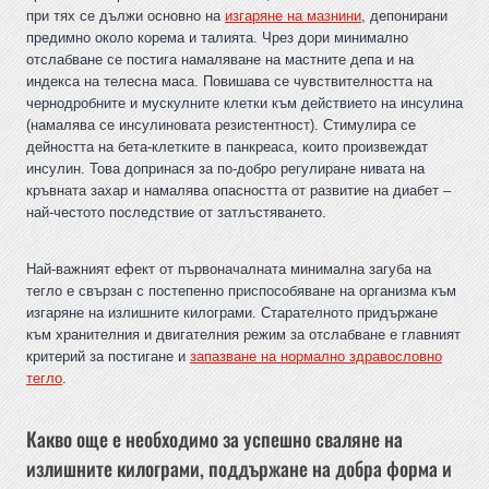
при тях се дължи основно на
изгаряне на мазнини
, депонирани
предимно около корема и талията. Чрез дори минимално
отслабване се постига намаляване на мастните депа и на
индекса на телесна маса. Повишава се чувствителността на
чернодробните и мускулните клетки към действието на инсулина
(намалява се инсулиновата резистентност). Стимулира се
дейността на бета-клетките в панкреаса, които произвеждат
инсулин. Това допринася за по-добро регулиране нивата на
кръвната захар и намалява опасността от развитие на диабет –
най-честото последствие от затлъстяването.
Най-важният ефект от първоначалната минимална загуба на
тегло е свързан с постепенно приспособяване на организма към
изгаряне на излишните килограми. Старателното придържане
към хранителния и двигателния режим за отслабване е главният
критерий за постигане и
запазване на нормално здравословно
тегло
.
Какво още е необходимо за успешно сваляне на
излишните килограми, поддържане на добра форма и