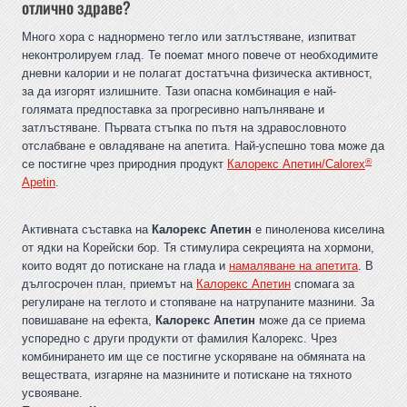
отлично здраве?
Много хора с наднормено тегло или затлъстяване, изпитват
неконтролируем глад. Те поемат много повече от необходимите
дневни калории и не полагат достатъчна физическа активност,
за да изгорят излишните. Тази опасна комбинация е най-
голямата предпоставка за прогресивно напълняване и
затлъстяване. Първата стъпка по пътя на здравословното
отслабване е овладяване на апетита. Най-успешно това може да
®
се постигне чрез природния продукт
Калорекс Апетин/Calorex
Apetin
.
Активната съставка на
Калорекс Апетин
е пиноленова киселина
от ядки на Корейски бор. Тя стимулира секрецията на хормони,
които водят до потискане на глада и
намаляване на апетита
. В
дългосрочен план, приемът на
Калорекс Апетин
спомага за
регулиране на теглото и стопяване на натрупаните мазнини. За
повишаване на ефекта,
Калорекс Апетин
може да се приема
успоредно с други продукти от фамилия Калорекс. Чрез
комбинирането им ще се постигне ускоряване на обмяната на
веществата, изгаряне на мазнините и потискане на тяхното
усвояване.