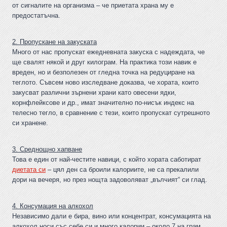
от сигналите на организма – че приетата храна му е
предостатъчна.
2. Пропускане на закуската
Много от нас пропускат ежедневната закуска с надеждата, че
ще свалят някой и друг килограм. На практика този навик е
вреден, но и безполезен от гледна точка на редуциране на
теглото. Съвсем ново изследване доказва, че хората, които
закусват различни зърнени храни като овесени ядки,
корнфлейксове и др., имат значително по-нисък индекс на
телесно тегло, в сравнение с тези, които пропускат сутрешното
си хранене.
3. Среднощно хапване
Това е един от най-честите навици, с който хората саботират
диетата си
– цял ден са броили калориите, не са прекалили
дори на вечеря, но през нощта задоволяват „вълчият“ си глад.
4. Консумация на алкохол
Независимо дали е бира, вино или концентрат, консумацията на
алкохол носи със себе си и много калории – около 7 на грам.