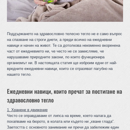
Поддържането на здравословно телесно тегло не е само въпрос
на спазване на строги диети, а преди всичко на ежедневни
навици и начин на живот. Те са дотолкова неизменно вкоренена
част от ежедневието ни, че често не се замисляме, че
нарушаваме природните закони, по които функционира
организмът ни. В настоящата статия ще изброим едни от най-
вредните ежедневни навици, които се отразяват пагубно на
нашето тегло.
Ежедневни навици, които пречат за постигане на
здравословно тегло
1. Хранене в движение
Често се оправдаваме от липса на време, което налага да
похапваме на бюрото, в колата или където ни „хване глада“.
Заетостта с основното занимание ни пречи да забележим един