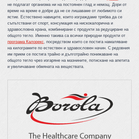
не подлагат организма ни на постоянен глад и немощ. Дори от
време на време е добре да не се лишаваме от любимото си
ястие. Естествено навиците, които изграждаме трябва да се
съпътствани от спорт, консумация на нискокалорична и
здравословна храна, комбинирани с продукти за редуциране на
общото тегло. Именно такива са всички природни продукти от
програма Калорекс
, посредством които се постига намаляване
на килограмите по естествен и здравословен начин. С редовния
им прием се постига трайно и дълготрайно понижаване на
общото тегло чрез изгаряне на мазнините, потискане на апетита
и увеличаване обмяната на веществата.