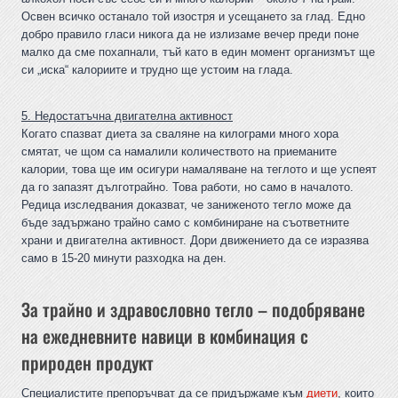
Освен всичко останало той изостря и усещането за глад. Едно
добро правило гласи никога да не излизаме вечер преди поне
малко да сме похапнали, тъй като в един момент организмът ще
си „иска“ калориите и трудно ще устоим на глада.
5. Недостатъчна двигателна активност
Когато спазват диета за сваляне на килограми много хора
смятат, че щом са намалили количеството на приеманите
калории, това ще им осигури намаляване на теглото и ще успеят
да го запазят дълготрайно. Това работи, но само в началото.
Редица изследвания доказват, че заниженото тегло може да
бъде задържано трайно само с комбиниране на съответните
храни и двигателна активност. Дори движението да се изразява
само в 15-20 минути разходка на ден.
За трайно и здравословно тегло – подобряване
на ежедневните навици в комбинация с
природен продукт
Специалистите препоръчват да се придържаме към
диети
, които