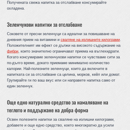
Получената свежа напитка за отслабване консумирайте
охладена.
Зеленчукови напитки за отслабване
Соковете от пресни зеленчуци са идеални за повишаване на
дневния прием на витамини и
сваляне на излишните килограми
.
Положителният им ефект се дължи на високото съдържание на
фибри
, които значително ограничават приема на въглехидрати.
Когато консумираме зеленчукови напитки се чувстваме сити за
по-дълго време, докато приемаме минимално количество
калории. Най-полезните зеленчуци, които да включите в
напитката си за отслабване са целина, морков, кейл или домат.
Групирайте ги по ваш вкус или си направете напитка само от
един зеленчук.
Още едно натурално средство за намаляване на
теглото и поддържане на добра форма
Освен полезните напитки за сваляне на излишни килограми,
добавете и още едно средство, което многократно да усили