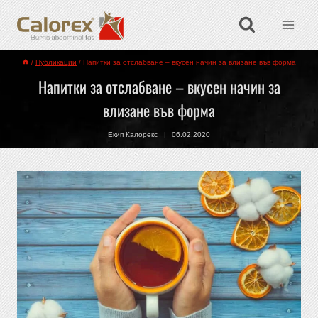
/
Публикации
/
Напитки за отслабване – вкусен начин за влизане във форма
Напитки за отслабване – вкусен начин за
влизане във форма
Екип Калорекс
06.02.2020