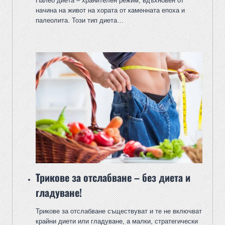
Палео диета – хранителен режим, вдъхновен от
начина на живот на хората от каменната епоха и
палеолита. Този тип диета…
Трикове за отслабване – без диета и
гладуване!
Трикове за отслабване съществуват и те не включват
крайни диети или гладуване, а малки, стратегически