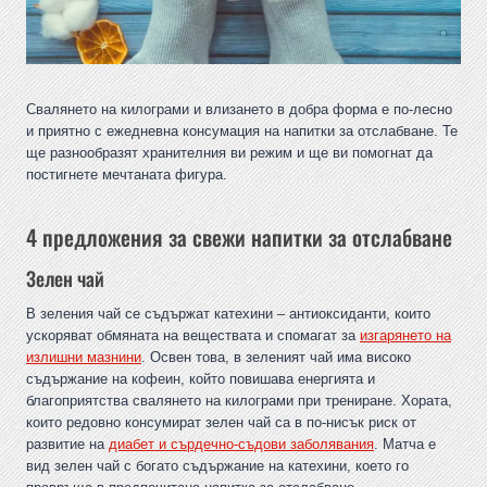
Свалянето на килограми и влизането в добра форма е по-лесно
и приятно с ежедневна консумация на напитки за отслабване. Те
ще разнообразят хранителния ви режим и ще ви помогнат да
постигнете мечтаната фигура.
4 предложения за свежи напитки за отслабване
Зелен чай
В зеления чай се съдържат катехини – антиоксиданти, които
ускоряват обмяната на веществата и спомагат за
изгарянето на
излишни мазнини
. Освен това, в зеленият чай има високо
съдържание на кофеин, който повишава енергията и
благоприятства свалянето на килограми при трениране. Хората,
които редовно консумират зелен чай са в по-нисък риск от
развитие на
диабет и сърдечно-съдови заболявания
. Матча е
вид зелен чай с богато съдържание на катехини, което го