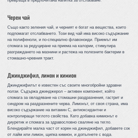
превръща в предпочитана напитка за отслабване.
Черен чай
Също както зеления чай, и черният е богат на вещества, които
подпомагат отслабването. Този вид чай има високо съдържание
на полифеноли, и по-специално флавоноиди. Приемът им
спомага за редуциране на приема на калории, стимулира
разграждането на мазнини и растежа на полезните бактерии в
стомашно-чревния тракт.
Джинджифил, лимон и кимион
Джинджифилът е известен със своите многобройни здравни
ползи. Съдържа джинджерол – активен компонент, който
спомага за овладяване на стомашни раздразнения, гастрит и
синдром на раздразнените черва. Лимонът, от своя страна, има
високо съдържание на витамин C, антиоксидантни и
контролиращи теглото свойства. Като добавка кимионът е
диуретик и спомага за здравословно сваляне на тегло.
Блендирайте малка част от корен на джинджифил, добавете сок
от лайм или лимон, щипка кимион, и допълнете с вода.