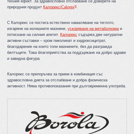
техния ефект. За здравословно отслабване се доверете на
®
природния продукт
Калорекс/Calorex
.
С Калорекс се постига естествено намаляване на теглото,
изгаряне на излишните мазнини,
ускоряване на метаболизма
и
потискане на силния апетит.
Калорекс
съдържа две натурални
активни съставки – хром пиколинат и хидроксицитрат,
благодарение на които топи мазнините, без да разгражда
белтъците. Това благоприятства за поддържане на добро здраве
и завидна фигура.
Калорекс се препоръчва за прием в комбинация със
здравословна диета за отслабване и добра физическа
активност. Няма противопоказания при дълговременна употреба.