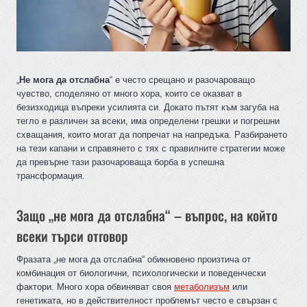
„
Не мога да отслабна
“ е често срещано и разочароващо
чувство, споделяно от много хора, които се оказват в
безизходица въпреки усилията си. Докато пътят към загуба на
тегло е различен за всеки, има определени грешки и погрешни
схващания, които могат да попречат на напредъка. Разбирането
на тези капани и справянето с тях с правилните стратегии може
да превърне тази разочароваща борба в успешна
трансформация.
Защо „не мога да отслабна“ – въпрос, на който
всеки търси отговор
Фразата „не мога да отслабна“ обикновено произтича от
комбинация от биологични, психологически и поведенчески
фактори. Много хора обвиняват своя
метаболизъм
или
генетиката, но в действителност проблемът често е свързан с