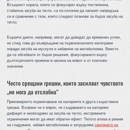
Всъщност хората, които се фокусират върху постепенна,
стабилна загуба на тегло, са по-склонни да запазят напредъка
си в сравнение с тези, които следват планове за бърза загуба на
тегло.
Бързите диети, например, могат да доведат до временен успех,
но след това до възвръщане на първоначалните килограми
поради загуба на мускули и забавяне на метаболизма. Вместо
да се обсебвате от бързи решения, фокусирането върху
дългосрочните промени в начина на живот е от ключово
значение.
Често срещани грешки, които засилват чувството
„не мога да отслабна“
Прекомерното ограничаване на калориите е друга съществена
грешка. Въпреки че е вярно, че създаването на калориен
дефицит е необходимо за загуба на тегло, екстремните
ограничения могат да имат обратен ефект. Тялото влиза в режим
на гладуване, забавя метаболизма и затруднява
свалянето на