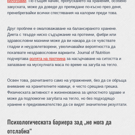
килограми
. По същия начин, пропускането на хранения, особено
закуската, може да доведе до преяждане по-късно през деня,
пренебрегвайки всички спестявания на калории преди това.
Друг проблем е омаловажаване на балансираното хранене.
Диета с твърде ниско съдържание на протеини, фибри или
здравословни мазнини може да ви накара да се чувствате
гладни и неудовлетворени, увеличавайки вероятността да
похапвате нездравословни варианти. Journal of Nutrition
подчертава
ролята на протеина
за насърчаване на ситостта и
запазване на мускулната маса по време на загуба на тегло.
Освен това, разчитането само на упражнения, без да се обръща
внимание на хранителните навици, е често срещана грешка.
Физическата активност е жизненоважна за цялостното здраве и
може да подпомогне загубата на тегло, но без подходящо
хранене е предизвикателство да се видят значителни резултати.
Психологическата бариера зад „не мога да
отслабна“