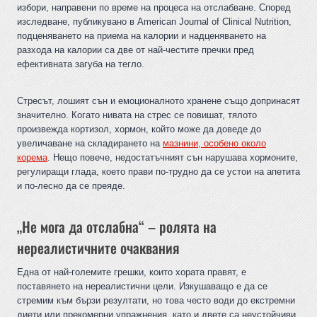
избори, направени по време на процеса на отслабване. Според
изследване, публикувано в American Journal of Clinical Nutrition,
подценяването на приема на калории и надценяването на
разхода на калории са две от най-честите пречки пред
ефективната загуба на тегло.
Стресът, лошият сън и емоционалното хранене също допринасят
значително. Когато нивата на стрес се повишат, тялото
произвежда кортизол, хормон, който може да доведе до
увеличаване на складирането на
мазнини, особено около
корема
. Нещо повече, недостатъчният сън нарушава хормоните,
регулиращи глада, което прави по-трудно да се устои на апетита
и по-лесно да се преяде.
„Не мога да отслабна“ – ролята на
нереалистичните очаквания
Една от най-големите грешки, които хората правят, е
поставянето на нереалистични цели. Изкушаващо е да се
стремим към бързи резултати, но това често води до екстремни
диети или прекомерни упражнения, като и двете са неустойчиви.