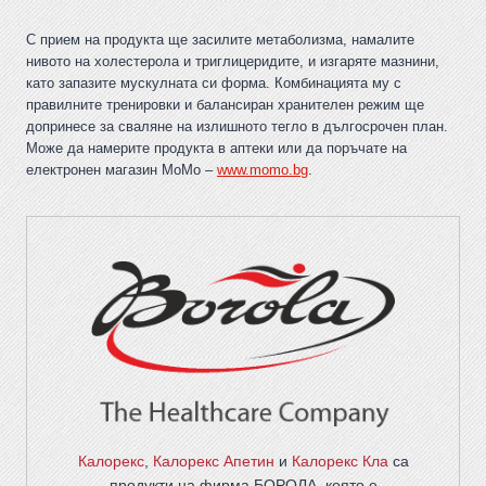
С прием на продукта ще засилите метаболизма, намалите
нивото на холестерола и триглицеридите, и изгаряте мазнини,
като запазите мускулната си форма. Комбинацията му с
правилните тренировки и балансиран хранителен режим ще
допринесе за сваляне на излишното тегло в дългосрочен план.
Може да намерите продукта в аптеки или да поръчате на
електронен магазин МоМо –
www.momo.bg
.
Калорекс
,
Калорекс Апетин
и
Калорекс Кла
са
продукти на фирма
БОРОЛА
, която е