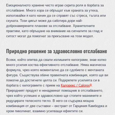
Емоционалното хранене често играе скрита роля в борбата за
отслабване. Много хора се обръщат към храната за утеха,
използвайки я като начин да се справят със стреса, тъгата или
скуката. Този цикъл може да саботира дори най-
добронамерените планове за отслабване. Хранителните
практики, като обръщане на внимание на сигналите за глад и
ситост могат да помогнат за прекъсване на този модел.
Природно решение за здравословно отслабване
Всеки, който опитва да свали излишните килограми, знае колко
много усилия коства ефективното отслабване. Няма магическа
формула, чрез която моментално да се сдобиете с мечтаната
фигура. Съществува обаче правилната комбинация, която ще ви
помогне да достигнете целта си. Подкрепете усилията си в
®
борбата с килограмите с прием на
Калорекс / Calorex
.
Природният продукт е ненадминат помощник в отслабването,
чрез който успешно и здравословно ще стопите мазнините и
редуцирате телесното тегло. В него се съдържа мощна
комбинация от две съставки – екстракт от Гарциния Камбоджа и
хром пиколинат, взаимно усилващи ефектите си.