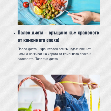
Палео диета – връщане към храненето
от каменната епоха!
Палео диета – хранителен режим, вдъхновен от
начина на живот на хората от каменната епоха и
палеолита. Този тип диета…