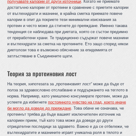
получавате калории от други източници
. Когато не приемате
достатъчно калории от протеини в сравнение с приетите калории
от въглехидрати и мазнини, в крайна сметка приемате повече
калории в опит да покриете тези минимални изисквания за
протеин и често може да стигнете до преяждане. Именно такава
тенденция се наблюдава при диетата, която се състои предимно
от преработени храни. Те традиционно съдържат повече мазнини
и въглехидрати за сметка на протеините. Ето защо според някои
диетолози това е възможно обяснение за епидемията от
затлъстяване в Съединените щати.
Теория за протеиновия лост
На теория, хипотезата за „протеиновият лост“ може да бъде от
полза за здравословно отслабване и поддържането на теглото в
норма. Например, като умишлено консумирате протеин, може да
успеете да избегнете
постоянното чувство на глад, което иначе
би могло да доведе до преяждане
. Това обаче не означава, че
протеинът трябва да бъде вашият изключителен източник на
калориен прием, тъй като това може да доведе до други
отрицателни последици за здравето. Важно е да се отбележи, че
въглехидратите и мазнините играят уникална роля в тялото и