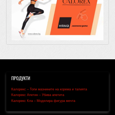
ПРОДУКТИ
Калорекс – Топи мазнините на корема и талията
Калорекс Апетин – Убива апетита
Калорекс Кла – Моделира фигура мечта