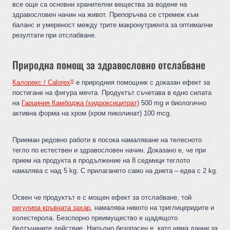
все още са основни хранителни вещества за водене на
здравословен начин на живот. Препоръчва се стремеж към
баланс и умереност между трите макронутриента за оптимални
резултати при отслабване.
Природна помощ за здравословно отслабване
®
Калорекс / Calorex
е природния помощник с доказан ефект за
постигане на фигура мечта. Продуктът съчетава в едно силата
на
Гарциния Камбоджа (хидроксицитрат)
500 mg и биологично
активна форма на хром (хром пиколинат) 100 mcg.
Приеман редовно работи в посока намаляване на телесното
тегло по естествен и здравословен начин. Доказано е, че при
прием на продукта в продължение на 8 седмици теглото
намалява с над 5 kg. С прилагането само на диета – едва с 2 kg.
Освен че продуктът е с мощен ефект за отслабване, той
регулира кръвната захар
, намалява нивото на триглицеридите и
холестерола. Безспорно преимущество е щадящото
белтъчините действие. Напълно безопасен е, като няма данни за