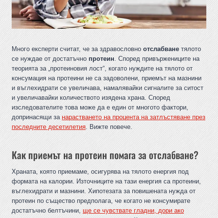
Много експерти считат, че за здравословно
отслабване
тялото
се нуждае от достатъчно
протеин
. Според привържениците на
теорията за „протеиновия лост“, когато нуждите на тялото от
консумация на протеини не са задоволени, приемът на мазнини
и въглехидрати се увеличава, намалявайки сигналите за ситост
и увеличавайки количеството изядена храна. Според
изследователите това може да е един от многото фактори,
допринасящи за
нарастването на процента на затлъстяване през
последните десетилетия
. Вижте повече.
Как приемът на протеин помага за отслабване?
Храната, която приемаме, осигурява на тялото енергия под
формата на калории. Източниците на тази енергия са протеини,
въглехидрати и мазнини. Хипотезата за повишената нужда от
протеин по същество предполага, че когато не консумирате
достатъчно белтъчини,
ще се чувствате гладни, дори ако