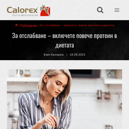
/
Публикации
/
За отслабване – включете повече протеин в диетата
За отслабване – включете повече протеин в
диетата
Екип Калорекс
19.09.2023