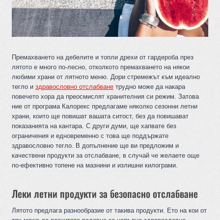
Премахването на дебелите и топли дрехи от гардероба през
лятото е много по-лесно, отколкото премахването на някои
любими храни от лятното меню. Дори стремежът към идеално
тегло и
здравословно отслабване
трудно може да накара
повечето хора да преосмислят хранителния си режим. Затова
ние от програма Калорекс предлагаме няколко сезонни летни
храни, които ще повишат вашата ситост, без да повишават
показанията на кантара. С други думи, ще хапвате без
ограничения и едновременно с това ще поддържате
здравословно тегло. В допълнение ще ви предложим и
качествени продукти за отслабване, в случай че желаете още
по-ефективно топене на мазнини и излишни килограми.
Леки летни продукти за безопасно отслабване
Лятото предлага разнообразие от такива продукти. Ето на кои от