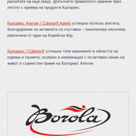
разчитате на още нещо. Допълнете правилното хранене през
лятото с приема на продукти Калорекс.
Калорекс Апетин / Calorex® Apetin
успешно потиска апетита,
благодарение на активната си съставка – пиноленова киселина,
извлечена от ядки на Корейски бор.
Калорекс / Calorex®
успешно топи мазнините в областта на
корема и талията, особено в комбинация с по-активен начин на
живот и съвместен прием на Калорекс Апетин.