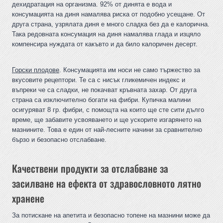
дехидратация на организма. 92% от динята е вода и
консумацията на диня намалява риска от подобно усещане. От
друга страна, узрялата диня е много сладка без да е калорична.
Така редовната консумация на диня намалява глада и изцяло
компенсира нуждата от какъвто и да било калоричен десерт.
Горски плодове
. Консумацията им носи не само тържество за
вкусовите рецептори. Те са с нисък гликемичен индекс и
въпреки че са сладки, не покачват кръвната захар. От друга
страна са изключително богати на фибри. Купичка малини
осигуряват 8 гр. фибри, с помощта на които ще сте сити дълго
време, ще забавите усвояването и ще ускорите изгарянето на
мазнините. Това е един от най-лесните начини за сравнително
бързо и безопасно отслабване.
Качествени продукти за отслабване за
засилване на ефекта от здравословното лятно
хранене
За потискане на апетита и безопасно топене на мазнини може да