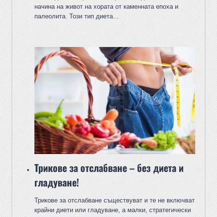
начина на живот на хората от каменната епоха и
палеолита. Този тип диета…
Трикове за отслабване – без диета и
гладуване!
Трикове за отслабване съществуват и те не включват
крайни диети или гладуване, а малки, стратегически