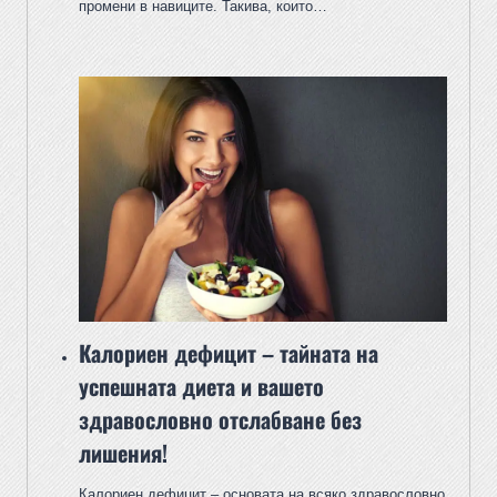
промени в навиците. Такива, които…
Калориен дефицит – тайната на
успешната диета и вашето
здравословно отслабване без
лишения!
Калориен дефицит – основата на всяко здравословно