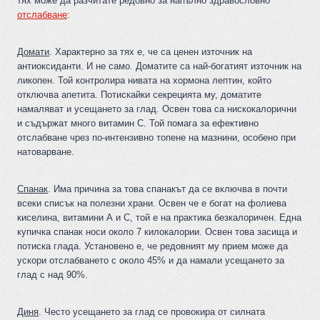
тях може да разчитате редовно за напълно здравословно
отслабване
:
Домати
. Характерно за тях е, че са ценен източник на
антиоксиданти. И не само. Доматите са най-богатият източник на
ликопен. Той контролира нивата на хормона лептин, който
отключва апетита. Потискайки секрецията му, доматите
намаляват и усещането за глад. Освен това са нискокалорични
и съдържат много витамин С. Той помага за ефективно
отслабване чрез по-интензивно топене на мазнини, особено при
натоварване.
Спанак
. Има причина за това спанакът да се включва в почти
всеки списък на полезни храни. Освен че е богат на фолиева
киселина, витамини А и С, той е на практика безкалоричен. Една
купичка спанак носи около 7 килокалории. Освен това засища и
потиска глада. Установено е, че редовният му прием може да
ускори отслабването с около 45% и да намали усещането за
глад с над 90%.
Диня
. Често усещането за глад се провокира от силната