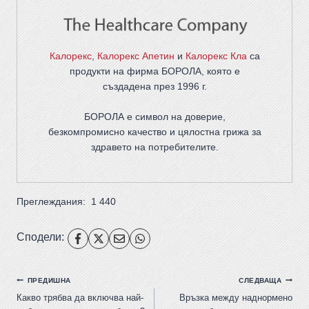
Калорекс
,
Калорекс Апетин
и
Калорекс Кла
са
продукти на фирма
БОРОЛА
, която е
създадена през 1996 г.
БОРОЛА е символ на доверие,
безкомпромисно качество и цялостна грижа за
здравето на потребителите
.
Преглеждания:
1 440
Сподели:
ПРЕДИШНА
СЛЕДВАЩА
Какво трябва да включва най-
Връзка между наднормено