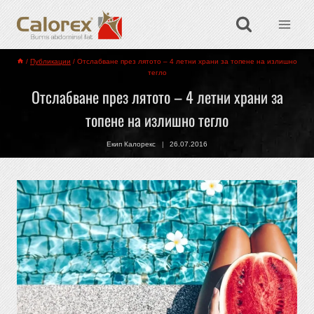
/
Публикации
/
Отслабване през лятото – 4 летни храни за топене на излишно
тегло
Отслабване през лятото – 4 летни храни за
топене на излишно тегло
Екип Калорекс
26.07.2016