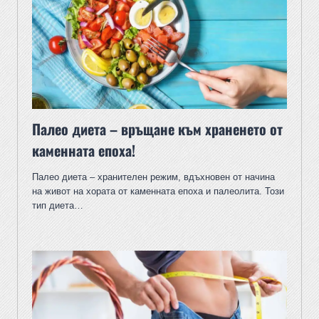
Палео диета – връщане към храненето от
каменната епоха!
Палео диета – хранителен режим, вдъхновен от начина
на живот на хората от каменната епоха и палеолита. Този
тип диета…