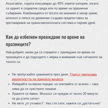
Association, хората консумират до 40% повече калории, когато
се хранят в социална среда или по време на празнични
събирания. Комбинацията от богати на мазнини и захар храни,
алкохол и липса на движение създава предпоставка за
претоварване на храносмилателната система и черния дроб.
Как да избегнем преяждане по време на
празниците?
Най-добрият начин да се справите с преяждане по време на
празниците е да подходите с мярка и внимание към сигналите на
тялото си.
Не пропускайте храненията през деня.
Гладът увеличава
вероятността да преядете вечерта
Избирайте по-малки порции, но опитвайте от всичко – така
няма да се чувствате лишени
Хранете се бавно. Мозъкът се нуждае от около 20 минути,
за да усети ситост
Не яжте „от учтивост“. Ако сте сити, кажете си „достатъчно“