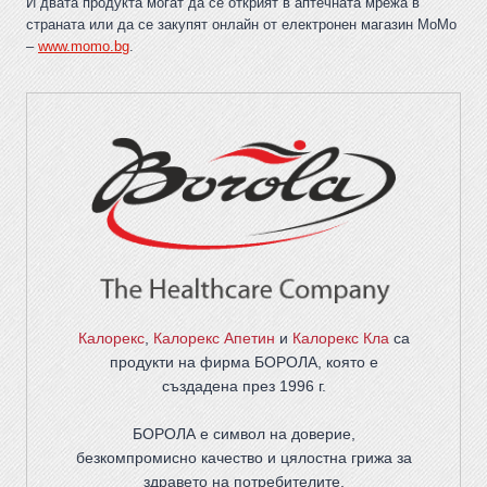
И двата продукта могат да се открият в аптечната мрежа в
страната или да се закупят онлайн от електронен магазин МоМо
–
www.momo.bg
.
Калорекс
,
Калорекс Апетин
и
Калорекс Кла
са
продукти на фирма
БОРОЛА
, която е
създадена през 1996 г.
БОРОЛА е символ на доверие,
безкомпромисно качество и цялостна грижа за
здравето на потребителите
.