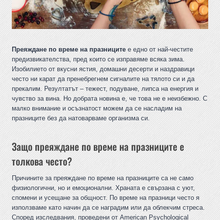
Преяждане по време на празниците
е едно от най-честите
предизвикателства, пред които се изправяме всяка зима.
Изобилието от вкусни ястия, домашни десерти и наздравици
често ни карат да пренебрегнем сигналите на тялото си и да
прекалим. Резултатът – тежест, подуване, липса на енергия и
чувство за вина. Но добрата новина е, че това не е неизбежно. С
малко внимание и осъзнатост можем да се насладим на
празниците без да натоварваме организма си.
Защо преяждане по време на празниците е
толкова често?
Причините за преяждане по време на празниците са не само
физиологични, но и емоционални. Храната е свързана с уют,
спомени и усещане за общност. По време на празници често я
използваме като начин да се наградим или да облекчим стреса.
Според изследвания, проведени от American Psychological