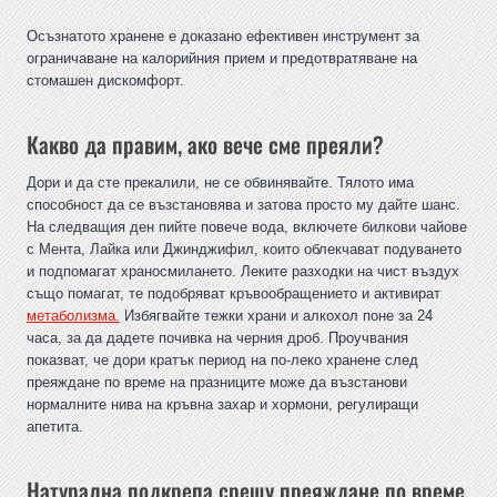
Осъзнатото хранене е доказано ефективен инструмент за
ограничаване на калорийния прием и предотвратяване на
стомашен дискомфорт.
Какво да правим, ако вече сме преяли?
Дори и да сте прекалили, не се обвинявайте. Тялото има
способност да се възстановява и затова просто му дайте шанс.
На следващия ден пийте повече вода, включете билкови чайове
с Мента, Лайка или Джинджифил, които облекчават подуването
и подпомагат храносмилането. Леките разходки на чист въздух
също помагат, те подобряват кръвообращението и активират
метаболизма.
Избягвайте тежки храни и алкохол поне за 24
часа, за да дадете почивка на черния дроб. Проучвания
показват, че дори кратък период на по-леко хранене след
преяждане по време на празниците може да възстанови
нормалните нива на кръвна захар и хормони, регулиращи
апетита.
Натурална подкрепа срещу преяждане по време