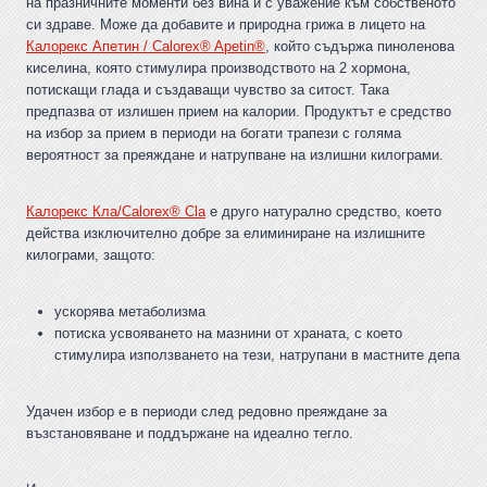
на празничните моменти без вина и с уважение към собственото
си здраве. Може да добавите и природна грижа в лицето на
Калорекс Апетин / Calorex® Apetin®
, който съдържа пиноленова
киселина, която стимулира производството на 2 хормона,
потискащи глада и създаващи чувство за ситост. Така
предпазва от излишен прием на калории. Продуктът е средство
на избор за прием в периоди на богати трапези с голяма
вероятност за преяждане и натрупване на излишни килограми.
Калорекс Кла/Calorex® Cla
е друго натурално средство, което
действа изключително добре за елиминиране на излишните
килограми, защото:
ускорява метаболизма
потиска усвояването на мазнини от храната, с което
стимулира използването на тези, натрупани в мастните депа
Удачен избор е в периоди след редовно преяждане за
възстановяване и поддържане на идеално тегло.