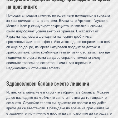
на празниците
Природата предлага нежни, но ефективни помощници в грижата
за храносмилателната система. Билки като Артишок, Глухарче,
Мента и Копър стимулират секрецията на жлъчка и ензими,
които подобряват усвояването на храната. Екстрактът от
Куркума подпомага функцията на черния дроб и има
противовъзпалителен ефект. Ако искате да се погрижите за себе
си още по-добре, изберете натурален продукт за детокс и
храносмилане, който комбинира тези активни съставки. Така ще
подпомогнете организма си да се справи с тежестта след
обилните трапези по естествен начин, без агресивни
медикаменти и странични ефекти.
Здравословен баланс вместо лишения
Истинската тайна не е в строгите забрани, а в баланса. Можете
да се насладите на любимите си ястия, стига да го направите
осъзнато. Слушайте тялото си, движете се повече и му дайте
време да се възстанови. Преяждане по време на празниците не
е задължително – нужно е просто да си позволите да се радвате