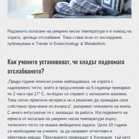
Редовното излагане на умерено ниски температури е в помощ на
хората, целящи отслабване. Това става ясно от изследване,
публикувано в Trends in Endocrinology & Metabolism.
Как учените установяват, че хладът подпомага
отслабването?
„Преди години японски учени наблюдаваха, че хората с
наднормено тегло, които в продължение на 6 седмици прекарват
по 2 часа при 17° С, по-бързо се справят с излишните мазнини.
Това силно привлече интереса ни и решихме да проведем свое
собствено проучване по въпроса“, разкриват членовете на екипа.
С много ентусиазъм те с захващат за работа. Изследването на
ефекта от излагане на умерено ниски температури върху
телесното тегло се оказва амбициозна задача. Цели 10 години
са необходими на учените, за да направят отчетливи и
обективни изводи. Проучването провеждат в Холандия, тъй като