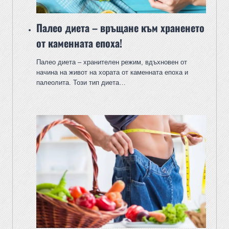
Палео диета – връщане към храненето
от каменната епоха!
Палео диета – хранителен режим, вдъхновен от
начина на живот на хората от каменната епоха и
палеолита. Този тип диета…