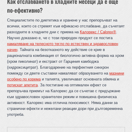
Как отслабването в хладните месеци да е още
по-ефективно?
Специалистите по диететика и хранене у нас препоръчват на
всички, които се стремят към ефикасно отслабване, да съчетаят
разходките в хладните дни с приема на
Калорекс / Calorex®
.
Научно доказано е, че с този природен продукт се постига
намаляване на телесното тегло по естествен и здравословен
начин
. Тайната на безотказното му действие се крие в
рационалната комбинация от биологично активна форма на хром
(хром пиколинат) и екстракт от Гарциния камбоджа
(хидроксицитрат). Благодарение на перфектния синхрон
помежду си двете съставки намаляват образуването на
мазнини
особено по корема
и талията, увеличават основната обмяна и
потискат апетита
. За постигане на оптимален ефект се
препоръчва приемът на Калорекс да се съчетае с придържане
към здравословен хранителен режим и повишена физическа
активност. Калорекс има отлична поносимост. Няма данни за
странични ефекти и нежелани реакции дори при дълговременна
употреба.