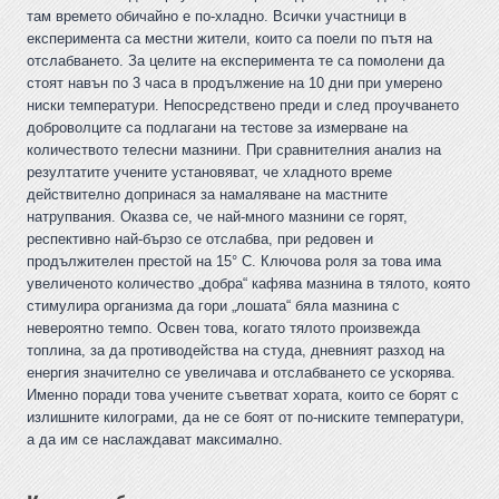
там времето обичайно е по-хладно. Всички участници в
експеримента са местни жители, които са поели по пътя на
отслабването. За целите на експеримента те са помолени да
стоят навън по 3 часа в продължение на 10 дни при умерено
ниски температури. Непосредствено преди и след проучването
доброволците са подлагани на тестове за измерване на
количеството телесни мазнини. При сравнителния анализ на
резултатите учените установяват, че хладното време
действително допринася за намаляване на мастните
натрупвания. Оказва се, че най-много мазнини се горят,
респективно най-бързо се отслабва, при редовен и
продължителен престой на 15° С. Ключова роля за това има
увеличеното количество „добра“ кафява мазнина в тялото, която
стимулира организма да гори „лошата“ бяла мазнина с
невероятно темпо. Освен това, когато тялото произвежда
топлина, за да противодейства на студа, дневният разход на
енергия значително се увеличава и отслабването се ускорява.
Именно поради това учените съветват хората, които се борят с
излишните килограми, да не се боят от по-ниските температури,
а да им се наслаждават максимално.