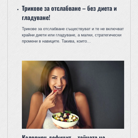
Трикове за отслабване – без диета и
гладуване!
Трикове за отслабване съществуват и те не включват
крайни диети или гладуване, а малки, стратегически
промени в навиците. Такива, които…
Калориен дефицит – тайната на