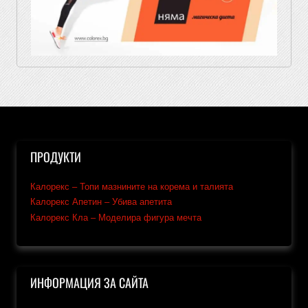
ПРОДУКТИ
Калорекс – Топи мазнините на корема и талията
Калорекс Апетин – Убива апетита
Калорекс Кла – Моделира фигура мечта
ИНФОРМАЦИЯ ЗА САЙТА