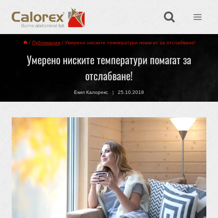
/
Публикации
/
Умерено ниските температури помагат за отслабване!
Умерено ниските температури помагат за
отслабване!
Екип Калорекс
25.10.2018