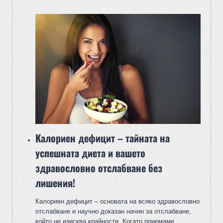
Калориен дефицит – тайната на
успешната диета и вашето
здравословно отслабване без
лишения!
Калориен дефицит – основата на всяко здравословно
отслабване и научно доказан начин за отслабване,
който не изисква крайности. Когато приемаме…