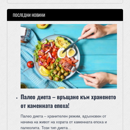
ПОСЛЕДНИ НОВИНИ
Палео диета – връщане към храненето
от каменната епоха!
Палео диета – хранителен режим, вдъхновен от
начина на живот на хората от каменната епоха и
палеолита. Този тип диета…