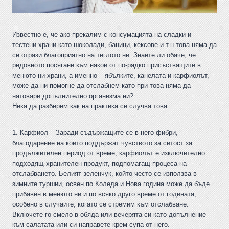
Известно е, че ако прекалим с консумацията на сладки и
тестени храни като шоколади, баници, кексове и т.н това няма да
се отрази благоприятно на теглото ни. Знаете ли обаче, че
редовното посягане към някои от по-рядко присъстващите в
менюто ни храни, а именно – ябълките, канелата и карфиолът,
може да ни помогне да отслабнем като при това няма да
натовари допълнително организма ни?
Нека да разберем как на практика се случва това.
1. Карфиол – Заради съдържащите се в него фибри,
благодарение на които поддържат чувството за ситост за
продължителен период от време, карфиолът е изключително
подходящ хранителен продукт, подпомагащ процеса на
отслабването. Белият зеленчук, който често се използва в
зимните туршии, освен по Коледа и Нова година може да бъде
прибавен в менюто ни и по всяко друго време от годината,
особено в случаите, когато се стремим към отслабване.
Включете го смело в обяда или вечерята си като допълнение
към салатата или си направете крем супа от него.