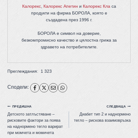
Калорекс
,
Калорекс Апетин
и
Калорекс Кла
са
продукти на фирма
БОРОЛА
, която е
създадена през 1996 г.
БОРОЛА е символ на доверие,
безкомпромисно качество и цялостна грижа за
здравето на потребителите
.
Преглеждания:
1 323
Сподели:
ПРЕДИШНА
СЛЕДВАЩА
Детското затлъстяване –
Диабет тип 2 и наднормено
рисковите фактори за поява
тегло – рискова взаимовръзка
на наднормено тегло варират
при момчета и момичета