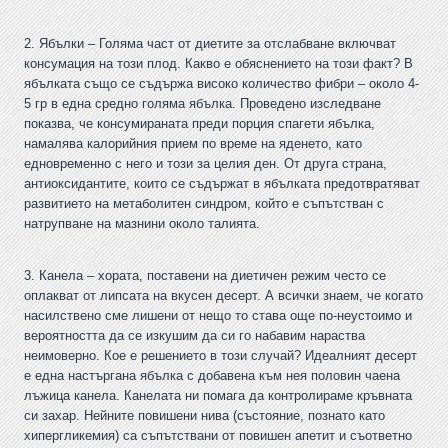
2. Ябълки – Голяма част от диетите за отслабване включват
консумация на този плод. Какво е обяснението на този факт? В
ябълката също се съдържа високо количество фибри – около 4-
5 гр в една средно голяма ябълка. Проведено изследване
показва, че консумираната преди порция спагети ябълка,
намалява калорийния прием по време на яденето, като
едновременно с него и този за целия ден. От друга страна,
антиоксидантите, които се съдържат в ябълката предотвратяват
развитието на метаболитен синдром, който е съпътстван с
натрупване на мазнини около талията.
3. Канела – хората, поставени на диетичен режим често се
оплакват от липсата на вкусен десерт. А всички знаем, че когато
насилствено сме лишени от нещо то става още по-неустоимо и
вероятността да се изкушим да си го набавим нараства
неимоверно. Кое е решението в този случай? Идеалният десерт
е една настъргана ябълка с добавена към нея половин чаена
лъжица канела. Канелата ни помага да контролираме кръвната
си захар. Нейните повишени нива (състояние, познато като
хипергликемия) са съпътствани от повишен апетит и съответно