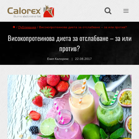
/
Публикации
/
Високопротеинова диета за отслабване – за или против?
Високопротеинова диета за отслабване – за или
против?
Екип Калорекс
22.08.2017