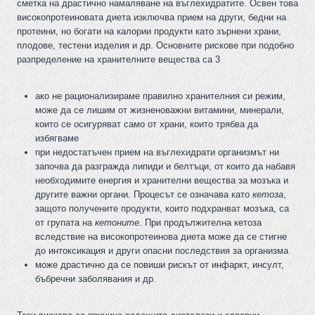
сметка на драстично намаляване на въглехидратите. Освен това
високопротеиновата диета изключва прием на други, бедни на
протеини, но богати на калории продукти като зърнени храни,
плодове, тестени изделия и др. Основните рискове при подобно
разпределение на хранителните вещества са 3
ако не рационализираме правилно хранителния си режим,
може да се лишим от жизненоважни витамини, минерали,
които се осигуряват само от храни, които трябва да
избягваме
при недостатъчен прием на въглехидрати организмът ни
започва да разгражда липиди и белтъци, от които да набавя
необходимите енергия и хранителни вещества за мозъка и
другите важни органи. Процесът се означава като
кетоза
,
защото получените продукти, които подхранват мозъка, са
от групата на
кетоните
. При продължителна кетоза
вследствие на високопротеинова диета може да се стигне
до интоксикация и други опасни последствия за организма
може драстично да се повиши рискът от инфаркт, инсулт,
бъбречни заболявания и др.