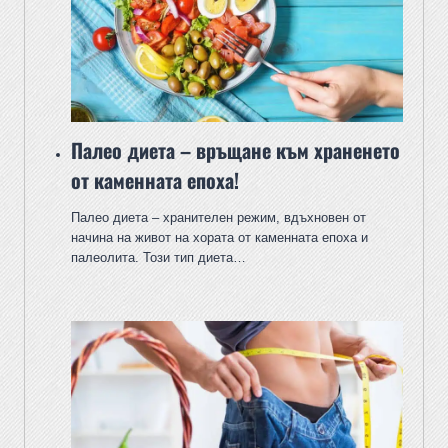
Палео диета – връщане към храненето
от каменната епоха!
Палео диета – хранителен режим, вдъхновен от
начина на живот на хората от каменната епоха и
палеолита. Този тип диета…