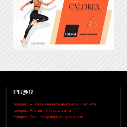
ПРОДУКТИ
Калорекс – Топи мазнините на корема и талията
Калорекс Апетин – Убива апетита
Калорекс Кла – Моделира фигура мечта