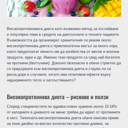
Високопротеиновата диета като възможен метод за отслабване
е популярна тема в средите на диетолозите и техните пациенти.
Възможността да организират хранителния си режим около
високопротеинова диета е привлекателна мисъл за много хора,
които предпочитат менюто им да изобилства от месни и млечни
продукти, ядки и др. Именно тези продукти са сред най-богатите
на протеини (белтъчини). Доколко безопасно е обаче стриктно да
се придържате към високопротеинова диета и струва ли си
риска дори в случаите, когато има позитивни ефекти върху
наднорменото тегло и затлъстяването?
Високопротеинова диета – рискове и ползи
Според специалистите по здравословно хранене около 15-18%
от калориите в дневното ни меню трябва да идват от протеините
в него. Типичната високопротеинова диета обаче изисква прием
на поне двойно по-високо количество протеини дневно, за