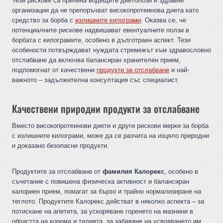
Тези рискове са причина водещите диетолози и здравни
организации да не препоръчват високопротеинова диета като
средство за борба с
излишните килограми
. Оказва се, че
потенциалните рискове надвишават евентуалните ползи в
борбата с килограмите, особено в дълготраен аспект. Тези
особености потвърждават нуждата стремежът към здравословно
отслабване да включва балансиран хранителен прием,
подпомогнат от качествени
продукти за отслабване
и най-
важното – задължителна консултация със специалист.
Качествени природни продукти за отслабване
Вместо високопротеинови диети и други рискови мерки за борба
с излишните килограми, може да се разчита на изцяло природни
и доказано безопасни продукти.
Продуктите за отслабване от
фамилия Калорекс
, особено в
съчетание с повишена физическа активност и балансиран
калориен прием, помагат за бързо и трайно нормализиране на
теглото. Продуктите Калорекс действат в няколко аспекта – за
потискане на апетита, за ускоряване горенето на мазнини в
областта на корема и талията, за забавяне на усвояването им,