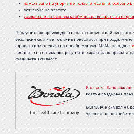
намаляване на упоритите телесни мазнини, особено в 
потискане на апетита
ускоряване на основната обмяна на веществата в орг
Продуктите са произведени в съответствие с най-високите
безопасни са и имат отлична поносимост при продължителн
страната или от сайта на онлайн магазин МоМо на адрес:
постигане на оптимални резултати е желателно приемът д
физическа активност.
Калорекс
,
Калорекс Апе
която е създадена през 
БОРОЛА е символ на до
здравето на потребител