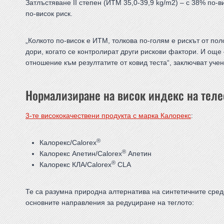
Затлъстяване II степен (ИТМ 35,0-39,9 kg/m2) – с 38% по-ви
по-висок риск.
„Колкото по-висок е ИТМ, толкова по-голям е рискът от по
дори, когато се контролират други рискови фактори. И ощ
отношение към резултатите от ковид теста“, заключват учен
Нормализиране на висок индекс на теле
3-те висококачествени продукта с марка Калорекс
:
®
Калорекс/Calorex
®
Калорекс Апетин/Calorex
Апетин
®
Калорекс КЛА/Calorex
CLA
Те са разумна природна алтернатива на синтетичните средс
основните направления за редуциране на теглото: