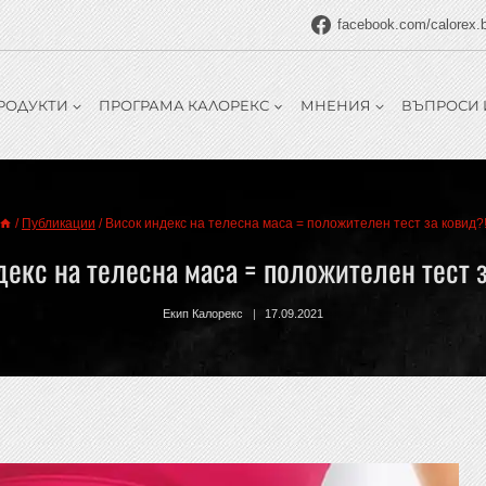
facebook.com/calorex.
РОДУКТИ
ПРОГРАМА КАЛОРЕКС
МНЕНИЯ
ВЪПРОСИ 
/
Публикации
/
Висок индекс на телесна маса = положителен тест за ковид?
екс на телесна маса = положителен тест 
Екип Калорекс
17.09.2021