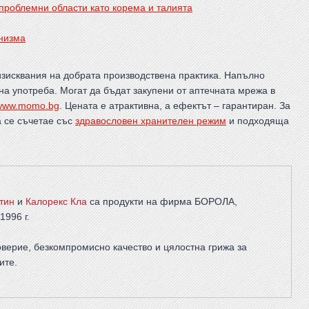
проблемни области като корема и талията
анизма
 изисквания на добрата производствена практика. Напълно
а употреба. Могат да бъдат закупени от аптечната мрежа в
www.momo.bg
. Цената е атрактивна, а ефектът – гарантиран. За
а се съчетае със
здравословен хранителен режим
и подходяща
тин
и
Калорекс Кла
са продукти на фирма
БОРОЛА
,
1996 г.
верие, безкомпромисно качество и цялостна грижа за
ите
.