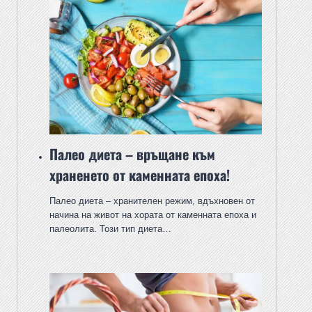
Палео диета – връщане към
храненето от каменната епоха!
Палео диета – хранителен режим, вдъхновен от
начина на живот на хората от каменната епоха и
палеолита. Този тип диета…