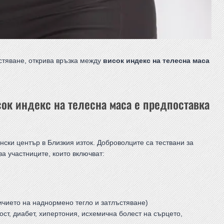
стяване, открива връзка между
висок индекс на телесна маса
сок индекс на телесна маса е предпоставка
ски център в Близкия изток. Доброволците са тествани за
а участниците, които включват:
ичието на наднормено тегло и затлъстяване)
ост, диабет, хипертония, исхемична болест на сърцето,