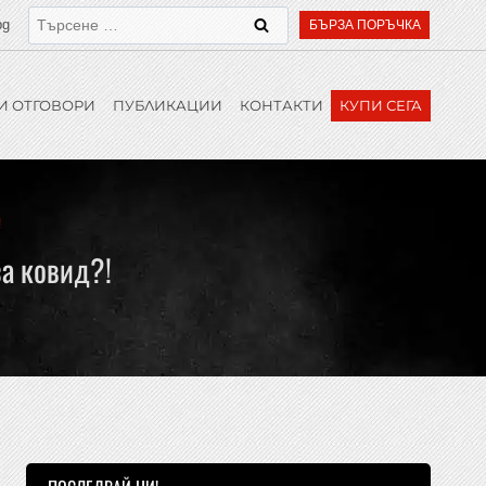
bg
БЪРЗА ПОРЪЧКА
И ОТГОВОРИ
ПУБЛИКАЦИИ
КОНТАКТИ
КУПИ СЕГА
!
за ковид?!