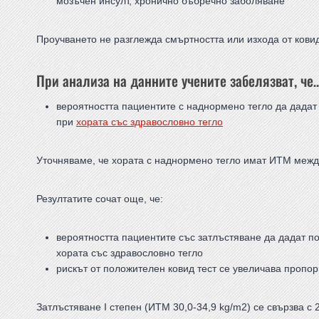
мозъчен инсулт, хронично бъбречно заболяване
Проучването не разглежда смъртността или изхода от ковид
При анализа на данните учените забелязват, че
вероятността пациентите с наднормено тегло да дадат 
при
хората със здравословно тегло
Уточняваме, че хората с наднормено тегло имат ИТМ между 
Резултатите сочат още, че:
вероятността пациентите със затлъстяване да дадат по
хората със здравословно тегло
рискът от положителен ковид тест се увеличава пропо
Затлъстяване I степен (ИТМ 30,0-34,9 kg/m2) се свързва с 