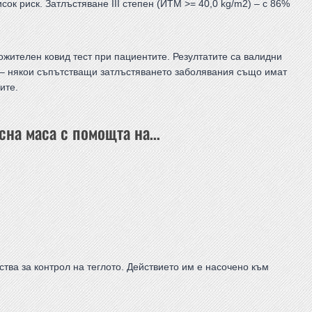
сок риск. Затлъстяване III степен (ИТМ >= 40,0 kg/m2) – с 86%
ложителен ковид тест при пациентите. Резултатите са валидни
е – някои съпътстващи затлъстяването заболявания също имат
ите.
сна маса с помощта на…
тва за контрол на теглото. Действието им е насочено към