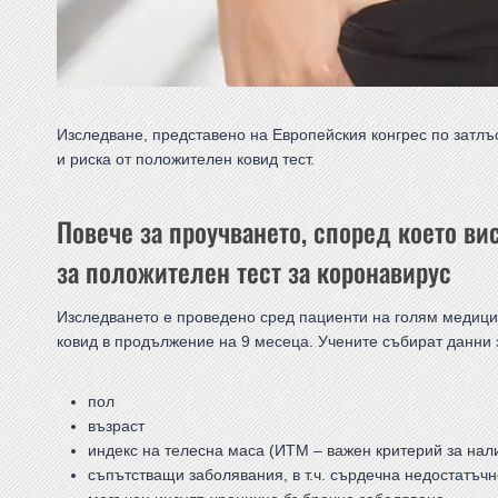
Изследване, представено на Европейския конгрес по затлъ
и риска от положителен ковид тест.
Повече за проучването, според което ви
за положителен тест за коронавирус
Изследването е проведено сред пациенти на голям медицин
ковид в продължение на 9 месеца. Учените събират данни з
пол
възраст
индекс на телесна маса (ИТМ – важен критерий за нал
съпътстващи заболявания, в т.ч. сърдечна недостатъчн