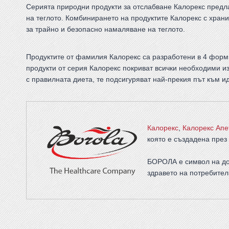
Серията природни продукти за отслабване Калорекс предл
на теглото. Комбинирането на продуктите Калорекс с хран
за трайно и безопасно намаляване на теглото.
Продуктите от фамилия Калорекс са разработени в 4 форми
продукти от серия Калорекс покриват всички необходими и
с правилната диета, те подсигуряват най-прекия път към ид
Калорекс
,
Калорекс Апе
която е създадена през 
БОРОЛА е символ на до
здравето на потребител