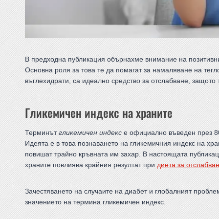
В предходна публикация обърнахме внимание на позитивни
Основна роля за това те да помагат за намаляване на тегл
въглехидрати, са идеално средство за отслабване, защото 
Гликемичен индекс на храните
Терминът
гликемичен индекс
е официално въведен през 80
Идеята е в това познаването на гликемичния индекс на хра
повишат трайно кръвната им захар. В настоящата публика
храните повлиява крайния резултат при
диета за отслабва
Зачестяването на случаите на диабет и глобалният пробле
значението на термина гликемичен индекс.