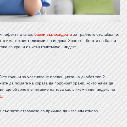
я ефект на т.нар.
бавни въглехидрати
за трайното отслабване.
ото има техният гликемичен индекс. Храните, богати на бавни
това са храни с нисък гликемичен индекс.
-те години за улесняване превенцията на диабет тип 2.
ните да помага на хората да подбират храни, които няма да
ция ще обърнем внимание на това как гликемичния индекс на
не
.
м със затлъстяването са причина да изясним отново