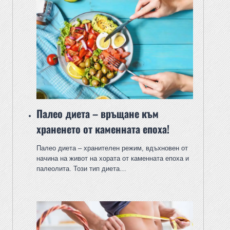
Палео диета – връщане към
храненето от каменната епоха!
Палео диета – хранителен режим, вдъхновен от
начина на живот на хората от каменната епоха и
палеолита. Този тип диета…