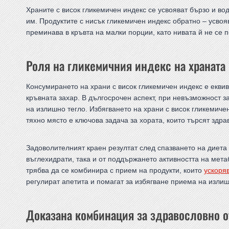
Храните с висок гликемичен индекс се усвояват бързо и во
им. Продуктите с нисък гликемичен индекс обратно – усво
преминава в кръвта на малки порции, като нивата й не се 
Роля на гликемичния индекс на храната 
Консумирането на храни с висок гликемичен индекс е екви
кръвната захар. В дългосрочен аспект, при невъзможност з
на излишно тегло. Избягването на храни с висок гликемиче
тяхно място е ключова задача за хората, които търсят здр
Задоволителният краен резултат след спазването на диета
въглехидрати, така и от поддържането активността на мет
трябва да се комбинира с прием на продукти, които
ускоря
регулират апетита и помагат за избягване приема на изли
Доказана комбинация за здравословно 