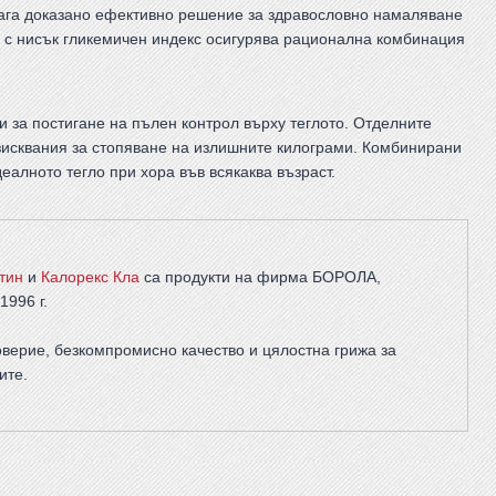
ага доказано ефективно решение за здравословно намаляване
и с нисък гликемичен индекс осигурява рационална комбинация
 за постигане на пълен контрол върху теглото. Отделните
зисквания за стопяване на излишните килограми. Комбинирани
еалното тегло при хора във всякаква възраст.
тин
и
Калорекс Кла
са продукти на фирма
БОРОЛА
,
1996 г.
верие, безкомпромисно качество и цялостна грижа за
ите
.