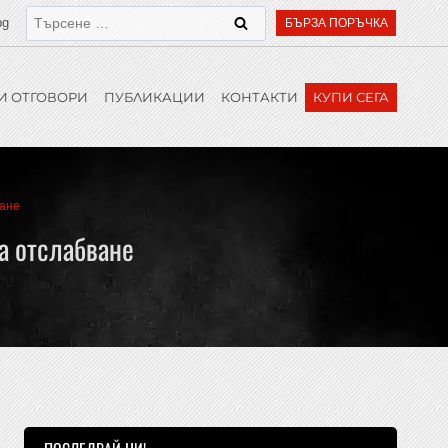
bg
БЪРЗА ПОРЪЧКА
И ОТГОВОРИ
ПУБЛИКАЦИИ
КОНТАКТИ
КУПИ СЕГА
ване
а отслабване