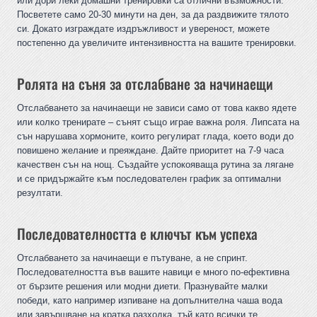
или дори леки домашни тренировки са отлични възможности.
Посветете само 20-30 минути на ден, за да раздвижите тялото
си. Докато изграждате издръжливост и увереност, можете
постепенно да увеличите интензивността на вашите тренировки.
Ролята на съня за отслабване за начинаещи
Отслабването за начинаещи не зависи само от това какво ядете
или колко тренирате – сънят също играе важна роля. Липсата на
сън нарушава хормоните, които регулират глада, което води до
повишено желание и преяждане. Дайте приоритет на 7-9 часа
качествен сън на нощ. Създайте успокояваща рутина за лягане
и се придържайте към последователен график за оптимални
резултати.
Последователността е ключът към успеха
Отслабването за начинаещи е пътуване, а не спринт.
Последователността във вашите навици е много по-ефективна
от бързите решения или модни диети. Празнувайте малки
победи, като например изпиване на допълнителна чаша вода
или завършване на кратка разходка, тъй като всички те