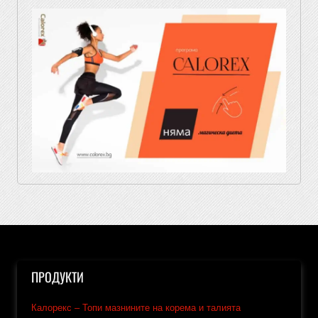
ПРОДУКТИ
Калорекс – Топи мазнините на корема и талията