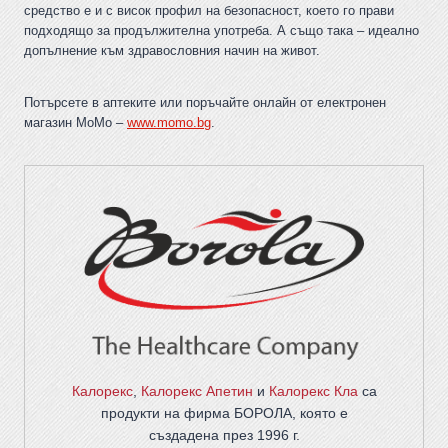
средство е и с висок профил на безопасност, което го прави
подходящо за продължителна употреба. А също така – идеално
допълнение към здравословния начин на живот.
Потърсете в аптеките или поръчайте онлайн от електронен
магазин МоМо –
www.momo.bg
.
Калорекс
,
Калорекс Апетин
и
Калорекс Кла
са
продукти на фирма
БОРОЛА
, която е
създадена през 1996 г.