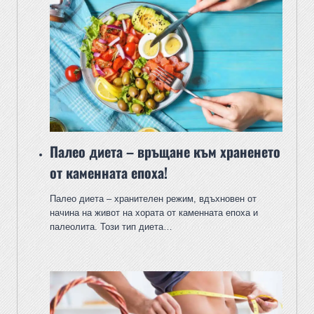
Палео диета – връщане към храненето
от каменната епоха!
Палео диета – хранителен режим, вдъхновен от
начина на живот на хората от каменната епоха и
палеолита. Този тип диета…