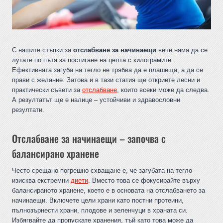
С нашите стъпки за
отслабване за начинаещи
вече няма да се
лутате по пътя за постигане на целта с килограмите.
Ефективната загуба на тегло не трябва да е плашеща, а да се
прави с желание. Затова и в тази статия ще откриете лесни и
практически съвети за
отслабване
, които всеки може да следва.
А резултатът ще е налице – устойчиви и здравословни
резултати.
Отслабване за начинаещи – започва с
балансирано хранене
Често срещано погрешно схващане е, че загубата на тегло
изисква екстремни
диети
. Вместо това се фокусирайте върху
балансираното хранене, което е в основата на отслабването за
начинаещи. Включете цели храни като постни протеини,
пълнозърнести храни, плодове и зеленчуци в храната си.
Избягвайте да пропускате хранения, тъй като това може да