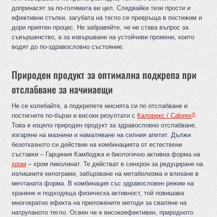
допринасят за по-голямата ви цел. Следвайки тези прости и
ефективни стъпки, загубата на тегло се превръща в постижим и
дори приятен процес. Не забравяйте, че не става въпрос за
съвършенство, а за извършване на устойчиви промени, които
водят до по-здравословно състояние.
Природен продукт за оптимална подкрепа при
отслабване за начинаещи
Не се колебайте, а подкрепете мисията си по отслабване и
®
постигнете по-бързи и високи резултати с
Калорекс / Calorex
.
Това е изцяло природен продукт за здравословно отслабване,
изгаряне на мазнини и намаляване на силния апетит. Дължи
безотказното си действие на комбинацията от естествени
съставки – Гарциния Камбоджа и биологично активна форма на
хром
– хром пиколинат. Те действат в синхрон за редуциране на
излишните килограми, забързване на метаболизма и влизане в
мечтаната форма. В комбинация със здравословен режим на
хранене и подходяща физическа активност, той повишава
многократно ефекта на приложените методи за сваляне на
натрупаното тегло. Освен че е високоефективен, природното