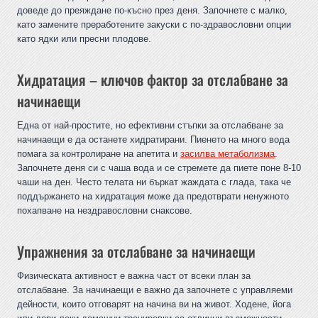
доведе до преяждане по-късно през деня. Започнете с малко,
като замените преработените закуски с по-здравословни опции
като ядки или пресни плодове.
Хидратация – ключов фактор за отслабване за
начинаещи
Една от най-простите, но ефективни стъпки за отслабване за
начинаещи е да останете хидратирани. Пиенето на много вода
помага за контролиране на апетита и
засилва метаболизма
.
Започнете деня си с чаша вода и се стремете да пиете поне 8-10
чаши на ден. Често телата ни бъркат жаждата с глада, така че
поддържането на хидратация може да предотврати ненужното
похапване на нездравословни снаксове.
Упражнения за отслабване за начинаещи
Физическата активност е важна част от всеки план за
отслабване. За начинаещи е важно да започнете с управляеми
дейности, които отговарят на начина ви на живот. Ходене, йога