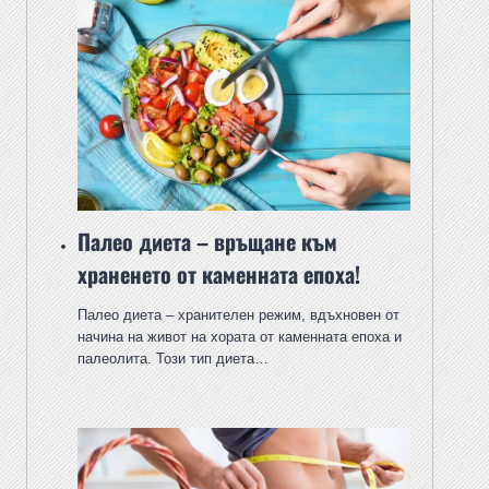
Палео диета – връщане към
храненето от каменната епоха!
Палео диета – хранителен режим, вдъхновен от
начина на живот на хората от каменната епоха и
палеолита. Този тип диета…