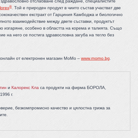
 здравословно отслабване след раждане, специалистите
®
lorex
. Той е природен продукт в чиито състав участват две
сококачествен екстракт от Гарциния Камбоджа и биологично
ълното взаимодействие между двете съставки, продуктът
зо изгаряне, особено в областта на корема и талията. Също
е на него се постига здравословна загуба на тегло без
е онлайн от електронен магазин МоМо –
www.momo.bg
.
тин
и
Калорекс Кла
са продукти на фирма
БОРОЛА
,
1996 г.
верие, безкомпромисно качество и цялостна грижа за
ите
.