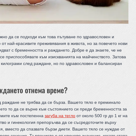
ажно да се подходи към това пътуване по здравословен и
 от най-красивите преживявания в живота, но за повечето нови
дват с бременността и раждането. Добре е да знаете, че не
е се приспособявате към изискванията на майчинството. Затова
 килограми след раждане, но по здравословен и балансиран
ждането отнема време?
ед раждане не трябва да се бърза. Вашето тяло е преминало
ето то да се върне към състоянието си преди бременността за
ремите към постепенна
загуба на тегло
от около 500 гр до 1 кг на
тво и гинекология препоръчва да се съсредоточите върху
 вместо да спазвате бързи диети. Вашето тяло се нуждае от
арово сечение. Търпението е от ключово значение, когато става