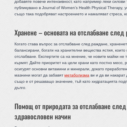
добавяте повече интензивност, като например леки силови
публикувано в Journal of Women’s Health Physical Therapy,
също така подобряват настроението и намаляват стреса, ко
Хранене – основата на отслабване след
Когато става въпрос за отслабване след раждане, храненет
балансирани, богати на хранителни вещества ястия, които 
отслабване. Експертите са на мнение, че новите майки не 
кърмят. Дайте приоритет на цели храни като постно месо, 
осигурят основни витамини и минерали, докато преработен
мазнини могат да забавят
метаболизма
ви и да ви накарат 
също е от решаващо значение, тъй като хидратацията подп
дълго.
Помощ от природата за отслабване след
здравословен начин