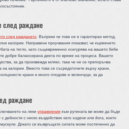
лагосъстояние.
не след раждане
ето след раждането
. Въпреки че това не е гарантиран метод,
елни калории. Направени проучвания показват, че кърменето
губата на тегло, като същевременно осигурява на вашето бебе
те добре балансирана диета по време на процеса. Вашето
ества, за да произвежда мляко, така че не се препоръчва
на калории. Вместо това се съсредоточете върху храни,
нозърнести храни и много плодове и зеленчуци, за да
лед раждане
включването на леки
упражнения
към рутината ви може да бъде
с дейности с ниско въздействие като ходене или йога, които
е мускули. Докато си възвръщате силата може постепенно да