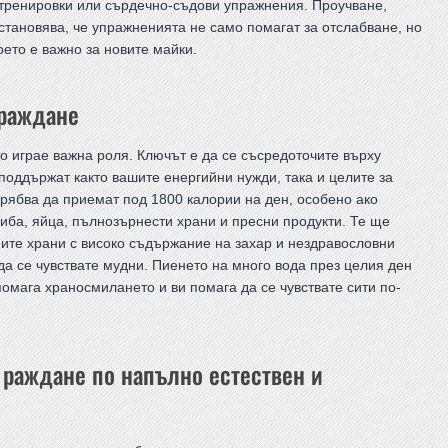
 тренировки или сърдечно-съдови упражнения. Проучване,
 установява, че упражненията не само помагат за отслабване, но
ето е важно за новите майки.
 раждане
о играе важна роля. Ключът е да се съсредоточите върху
поддържат както вашите енергийни нужди, така и целите за
трябва да приемат под 1800 калории на ден, особено ако
риба, яйца, пълнозърнести храни и пресни продукти. Те ще
ите храни с високо съдържание на захар и нездравословни
да се чувствате мудни. Пиенето на много вода през целия ден
омага храносмилането и ви помага да се чувствате сити по-
 раждане по напълно естествен и