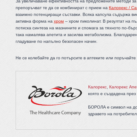
За увеличаване ефективността на предложените методи за
препоръчват те да се комбинират с прием на
Калорекс / Ca
взаимно потенциращи съставки. Всяка капсула съдържа ви
активна форма на
хром
– хром пиколинат. В резултат на п
потиска синтеза на мазнините и спомага за тяхното по-бър
така намалява апетита и засилва метаболизма. Благодарени
гладуване по напълно безопасен начин.
Не се колебайте да го потърсите в аптеките или поръчайт
Калорекс
,
Калорекс Апе
която е създадена през 
БОРОЛА е символ на до
здравето на потребител