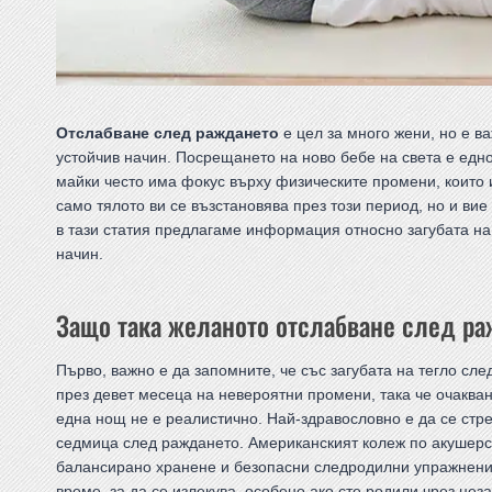
Отслабване след раждането
е цел за много жени, но е в
устойчив начин. Посрещането на ново бебе на света е едно
майки често има фокус върху физическите промени, които и
само тялото ви се възстановява през този период, но и ви
в тази статия предлагаме информация относно загубата на
начин.
Защо така желаното отслабване след ра
Първо, важно е да запомните, че със загубата на тегло сл
през девет месеца на невероятни промени, така че очакван
една нощ не е реалистично. Най-здравословно е да се ст
седмица след раждането. Американският колеж по акушерс
балансирано хранене и безопасни следродилни упражнения,
време, за да се излекува, особено ако сте родили чрез цез