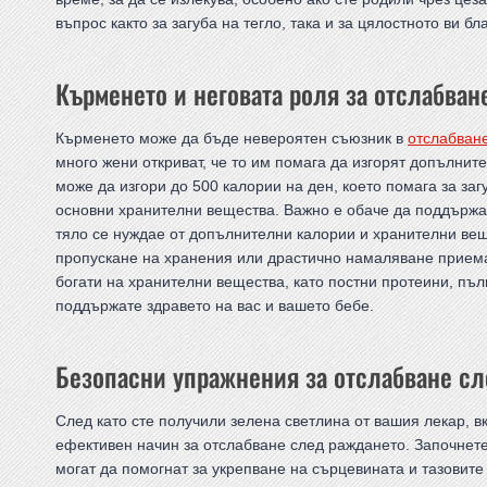
въпрос както за загуба на тегло, така и за цялостното ви б
Кърменето и неговата роля за отслабва
Кърменето може да бъде невероятен съюзник в
отслабван
много жени откриват, че то им помага да изгорят допълнит
може да изгори до 500 калории на ден, което помага за за
основни хранителни вещества. Важно е обаче да поддържа
тяло се нуждае от допълнителни калории и хранителни вещ
пропускане на хранения или драстично намаляване приема 
богати на хранителни вещества, като постни протеини, пъл
поддържате здравето на вас и вашето бебе.
Безопасни упражнения за отслабване с
След като сте получили зелена светлина от вашия лекар, 
ефективен начин за отслабване след раждането. Започнете 
могат да помогнат за укрепване на сърцевината и тазовит