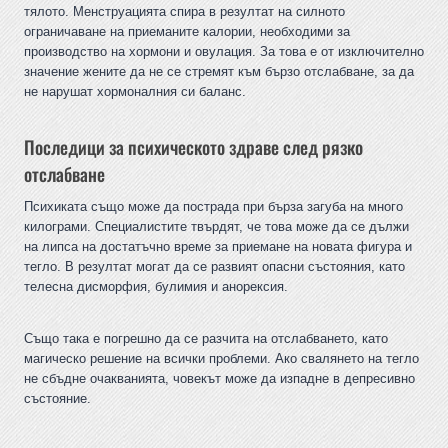
тялото. Менструацията спира в резултат на силното
ограничаване на приеманите калории, необходими за
производство на хормони и овулация. За това е от изключително
значение жените да не се стремят към бързо отслабване, за да
не нарушат хормоналния си баланс.
Последици за психическото здраве след рязко
отслабване
Психиката също може да пострада при бърза загуба на много
килограми. Специалистите твърдят, че това може да се дължи
на липса на достатъчно време за приемане на новата фигура и
тегло. В резултат могат да се развият опасни състояния, като
телесна дисморфия, булимия и анорексия.
Също така е погрешно да се разчита на отслабването, като
магическо решение на всички проблеми. Ако свалянето на тегло
не сбъдне очакванията, човекът може да изпадне в депресивно
състояние.