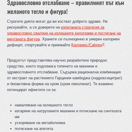
Здравословно отслабване – правилният път към
желаното тегло и фигура!
Строгите диети могат да ви костват доброто здраве. Не
рискувайте, а се доверете на
изпитаната стратегия за
здравословно сваляне на излишните килограми и постигане на
мечтаната фигура
. Хранете се пълноценно в умерен калориен
®
дефицит, спортувайте и приемайте
Калорекс/Calorex
.
Продуктът представлява научно разработено природно
средство, което подпомага топенето на мазнини и
здравословното отслабване. Съдържа рационална комбинация
от екстракт на растението Гарциния камбоджа (хидроксицитрат)
и биоактивна форма на хром (хром пиколинат). Те взаимно
потенцират ефектите си за:
намаляване на излишното тегло
изгаряне на натрупаните мазнини и потискане на синтезата
им
ускоряване на метаболизма
потискане на апетита