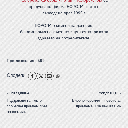
Калорекс
,
Калорекс Апетин
и
Калорекс Кла
са
продукти на фирма
БОРОЛА
, която е
създадена през 1996 г.
БОРОЛА е символ на доверие,
безкомпромисно качество и цялостна грижа за
здравето на потребителите
.
Преглеждания:
599
Сподели:
ПРЕДИШНА
СЛЕДВАЩА
Наддаване на тегло –
Бирено коремче – повече за
глобален проблем през
проблема и решенията му
пандемията