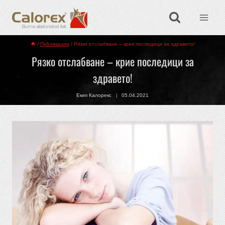
/
Публикации
/
Рязко отслабване – крие последици за здравето!
Рязко отслабване – крие последици за
здравето!
Екип Калорекс
05.04.2021