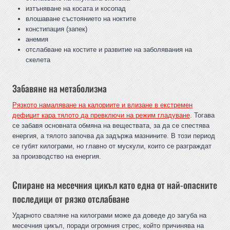
изтъняване на косата и косопад
влошаване състоянието на ноктите
констипация (запек)
анемия
отслабване на костите и развитие на заболявания на
скелета
Забавяне на метаболизма
Рязкото намаляване на калориите и влизане в екстремен
дефицит кара тялото да превключи на режим гладуване
. Тогава
се забавя основната обмяна на веществата, за да се спестява
енергия, а тялото започва да задържа мазнините. В този период
се губят килограми, но главно от мускули, които се разграждат
за производство на енергия.
Спиране на месечния цикъл като една от най-опасните
последици от рязко отслабване
Ударното сваляне на килограми може да доведе до загуба на
месечния цикъл, поради огромния стрес, който причинява на