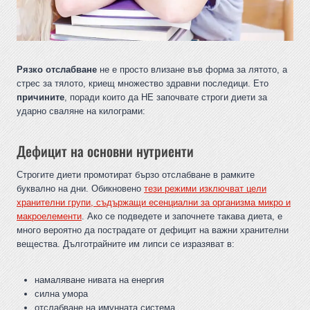
Рязко отслабване
не е просто влизане във форма за лятото, а
стрес за тялото, криещ множество здравни последици. Ето
причините
, поради които да НЕ започвате строги диети за
ударно сваляне на килограми:
Дефицит на основни нутриенти
Строгите диети промотират бързо отслабване в рамките
буквално на дни. Обикновено
тези режими изключват цели
хранителни групи, съдържащи есенциални за организма микро и
макроелементи
. Ако се подведете и започнете такава диета, е
много вероятно да пострадате от дефицит на важни хранителни
вещества. Дълготрайните им липси се изразяват в:
намаляване нивата на енергия
силна умора
отслабване на имунната система