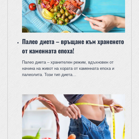
Палео диета – връщане към храненето
от каменната епоха!
Палео диета – хранителен режим, вдъхновен от
начина на живот на хората от каменната епоха и
палеолита. Този тип диета…