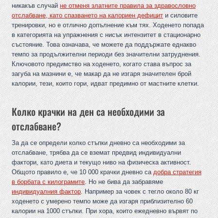
никакъв случай
не отменя златните правила за здравословно
отслабване, като спазването на калориен дефицит
и силовите
тренировки, но е отлично допълнение към тях. Ходенето попада
в категорията на упражнения с нисък интензитет в стационарно
състояние. Това означава, че можете да поддържате еднакво
темпо за продължителни периоди без значителни затруднения.
Ключовото предимство на ходенето, когато става въпрос за
загуба на мазнини е, че макар да не изгаря значителен брой
калории, тези, които гори, идват предимно от мастните клетки.
Колко крачки на ден са необходими за
отслабване?
За да се определи колко стъпки дневно са необходими за
отслабване, трябва да се вземат предвид индивидуални
фактори, като диета и текущо ниво на физическа активност.
Общото правило е, че 10 000 крачки дневно са
добра стратегия
в борбата с килограмите
. Но не бива да забравяме
индивидуалния фактор
. Например за човек с тегло около 80 кг
ходенето с умерено темпо може да изгаря приблизително 60
калории на 1000 стъпки. При хора, които ежедневно вървят по