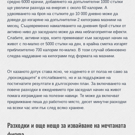
средно 6000 крачки, добавянето на допълнителни 1000 стъпки
ще увеличи разхода на енергия с около 60 калории. А
удвояването на броя на стъпките до 10 000 дневно може да
доведе до изгаряне на допълнителни 2 килограма мазнини на
месец. Същевременно намаляването на дневния брой стъпки от
активно ниво до заседнало може да има неблагоприятни ефекти.
Слабите, активни хора, които преминават към заседнал начин на
живот с по-малко от 5000 стъпки на ден, в крайна сметка изгарят
приблизително 700 калории по-малко. В този случай обикновено
следва наддаване на килограми под формата на мазнини.
От казаното дотук става ясно, че ходенето е от полза не само за
„прохождащите“ в отслабването, но и за поддържане на
постигнатите резултати в дългосрочен план. За включването на
повече разходки в ежедневието при заседнал начин на живот
помага изграждане на полезни навици. Те може да включват
придвижване пеша до работното място, десет минутни разходки
на всеки час или пък след всяко хранене.
Разходки и още нещо за извайване на мечтаната
фигура