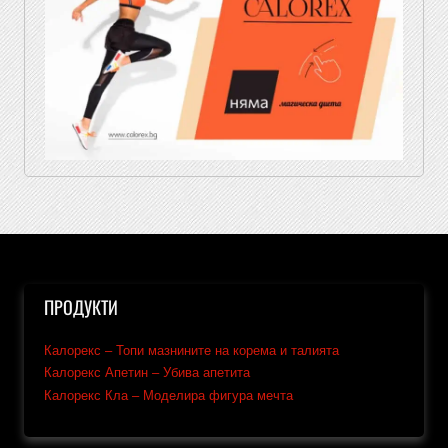
ПРОДУКТИ
Калорекс – Топи мазнините на корема и талията
Калорекс Апетин – Убива апетита
Калорекс Кла – Моделира фигура мечта