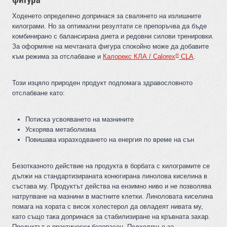
Ходенето определено допринася за свалянето на излишните
килограми. Но за оптимални резултати се препоръчва да бъде
комбинирано с балансирана диета и редовни силови тренировки.
За оформяне на мечтаната фигура спокойно може да добавите
®
към режима за отслабване и
Калорекс КЛА / Calorex
CLA
.
Този изцяло природен продукт подпомага здравословното
отслабване като:
Потиска усвояването на мазнините
Ускорява метаболизма
Повишава изразходването на енергия по време на сън
Безотказното действие на продукта в борбата с килограмите се
дължи на стандартизираната конюгирана линолова киселина в
състава му. Продуктът действа на ензимно ниво и не позволява
натрупване на мазнини в мастните клетки. Линоловата киселина
помага на хората с висок холестерол да овладеят нивата му,
като също така допринася за стабилизиране на кръвната захар.
Продуктът е практически безопасен. Подходящ е за