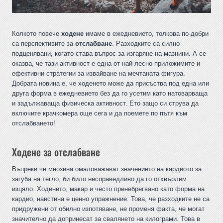
Колкото повече
ходене
имаме в ежедневието, толкова по-добри
са перспективите за
отслабване
. Разходките са силно
подценявани, когато става въпрос за изгаряне на мазнини. А се
оказва, че тази активност е една от най-лесно приложимите и
ефективни стратегии за извайване на мечтаната фигура.
Добрата новина е, че ходенето може да присъства под една или
друга форма в ежедневието без да го усетим като натоварваща
и задължаваща физическа активност. Ето защо си струва да
включите крачкомера още сега и да поемете по пътя към
отслабването!
Ходене за отслабване
Въпреки че мнозина омаловажават значението на кардиото за
загуба на тегло, би било несправедливо да го отхвърлим
изцяло. Ходенето, макар и често пренебрегвано като форма на
кардио, наистина е ценно упражнение. Това, че разходките не са
придружени от обилно изпотяване, не променя факта, че могат
значително да допринесат за свалянето на килограми. Това в