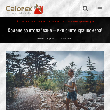
/
Публикации
/
Ходене за отслабване – включете крачкомера!
Ходене за отслабване – включете крачкомера!
Екип Калорекс
17.07.2023