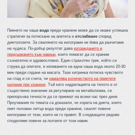
Пиенето на чаша
вода
преди хранене може да се окаже успешна
стратегия за потискане на апетита и
отслабване
според
диетолозите. За свалянето на килограми не бива да разчитаме
на чудеса. По-добър резултат дава
изграждането и
придържането към навици
, които помагат да се храним
съзнателно и здравословно. Един страхотен трик, който си
струва да опитате, е изпиването на една чаша вода около 20-30
мин преди сядане на масата. Тази хитринка потиска чувството
на глад и се счита, че
намалява количеството на приетите
калории при хранене
. Тъй като хидратацията на тялото е от
съществено значение за регулиране на метаболизма, се
препоръчва течности да се приемат на всеки час през деня.
Проучвания по темата са доказали, че хората на диета, които
пият половин литър вода преди хранене, свалят повече
килограми от тези, които не го правят. В следващите редове
споделяме повече за ползите от този навик.