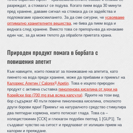
разреждат, а стомахът се подува. Когато пием вода 30 минути
пред хранене, даваме сигнал на стомаха да се задейства и
подпомагаме храносмилането. За да сме сигурни, че
усвояваме
оптимално хранителните вещества
, не бива да пием вода и
веднага след хранене. Вместо това се препоръчва да изчакаме
един час, за да може тялото да обработи приетата храна.
Природен продукт помага в борбата с
повишения апетит
Към навиците, които помагат за понижаване на апетита, като
пиенето на вода преди хранене, може да прибавим и приемът на
®
Калорекс Апетин / Calorex
Apetin
. Това е изцяло природен
продукт с активна съставка
пиноленова киселина от ядки на
Корейски бор (700 mg във всяка капсула)
. Ядките на този вид
бор съдържат 40 пъти повече пиноленова киселина, отколкото
други борови ядки! Приемът на натуралното средство стимулира
два пептидни хормона, които потискат глада. Това са –
холецистокинин [ССК] и глюкагон подобен пептид 1 [GLP1]. Те
създават чувство на ситост и предпазват от излишен прием на
калории и преяждане.