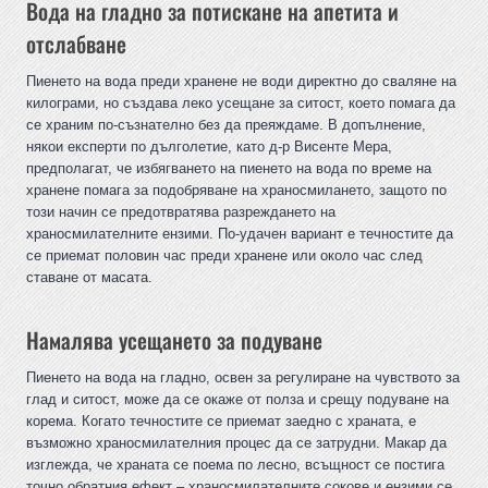
Вода на гладно за потискане на апетита и
отслабване
Пиенето на вода преди хранене не води директно до сваляне на
килограми, но създава леко усещане за ситост, което помага да
се храним по-съзнателно без да преяждаме. В допълнение,
някои експерти по дълголетие, като д-р Висенте Мера,
предполагат, че избягването на пиенето на вода по време на
хранене помага за подобряване на храносмилането, защото по
този начин се предотвратява разреждането на
храносмилателните ензими. По-удачен вариант е течностите да
се приемат половин час преди хранене или около час след
ставане от масата.
Намалява усещането за подуване
Пиенето на вода на гладно, освен за регулиране на чувството за
глад и ситост, може да се окаже от полза и срещу подуване на
корема. Когато течностите се приемат заедно с храната, е
възможно храносмилателния процес да се затрудни. Макар да
изглежда, че храната се поема по лесно, всъщност се постига
точно обратния ефект – храносмилателните сокове и ензими се