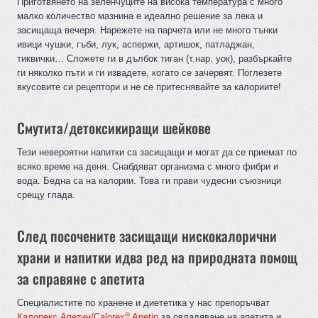
Приготвянето на зеленчуците на висока температура с много
малко количество мазнина е идеално решение за лека и
засищаща вечеря. Нарежете на парчета или не много тънки
ивици чушки, гъби, лук, аспержи, артишок, патладжан,
тиквички… Сложете ги в дълбок тиган (т.нар. уок), разбъркайте
ги няколко пъти и ги извадете, когато се зачервят. Поглезете
вкусовите си рецептори и не се притеснявайте за калориите!
Смутита/детоксикиращи шейкове
Тези невероятни напитки са засищащи и могат да се приемат по
всяко време на деня. Снабдяват организма с много фибри и
вода. Бедна са на калории. Това ги прави чудесни съюзници
срещу глада.
След посочените засищащи нискокалорични
храни и напитки идва ред на природната помощ
за справяне с апетита
Специалистите по хранене и диететика у нас препоръчват
®
Калорекс Апетин/Calorex
Apetin
за овладяване на апетита и