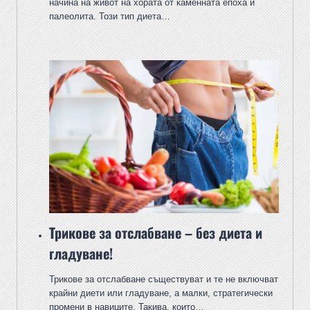
начина на живот на хората от каменната епоха и
палеолита. Този тип диета…
Трикове за отслабване – без диета и
гладуване!
Трикове за отслабване съществуват и те не включват
крайни диети или гладуване, а малки, стратегически
промени в навиците. Такива, които…