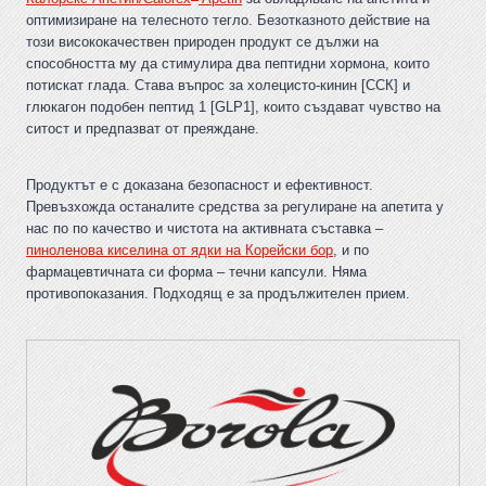
оптимизиране на телесното тегло. Безотказното действие на
този висококачествен природен продукт се дължи на
способността му да стимулира два пептидни хормона, които
потискат глада. Става въпрос за холецисто-кинин [ССК] и
глюкагон подобен пептид 1 [GLP1], които създават чувство на
ситост и предпазват от преяждане.
Продуктът е с доказана безопасност и ефективност.
Превъзхожда останалите средства за регулиране на апетита у
нас по по качество и чистота на активната съставка –
пиноленова киселина от ядки на Корейски бор
, и по
фармацевтичната си форма – течни капсули. Няма
противопоказания. Подходящ е за продължителен прием.