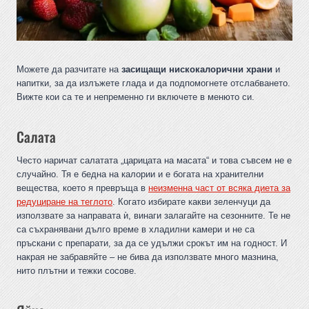
Можете да разчитате на
засищащи нискокалорични храни
и
напитки, за да излъжете глада и да подпомогнете отслабването.
Вижте кои са те и непременно ги включете в менюто си.
Салата
Често наричат салатата „царицата на масата“ и това съвсем не е
случайно. Тя е бедна на калории и е богата на хранителни
вещества, което я превръща в
неизменна част от всяка диета за
редуциране на теглото
. Когато избирате какви зеленчуци да
използвате за направата ѝ, винаги залагайте на сезонните. Те не
са съхранявани дълго време в хладилни камери и не са
пръскани с препарати, за да се удължи срокът им на годност. И
накрая не забравяйте – не бива да използвате много мазнина,
нито плътни и тежки сосове.