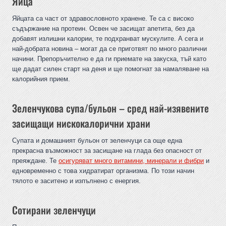
Яйца
Яйцата са част от здравословното хранене. Те са с високо
съдържание на протеин. Освен че засищат апетита, без да
добавят излишни калории, те подхранват мускулите. А сега и
най-добрата новина – могат да се приготвят по много различни
начини. Препоръчително е да ги приемате на закуска, тъй като
ще дадат силен старт на деня и ще помогнат за намаляване на
калорийния прием.
Зеленчукова супа/бульон – сред най-изявените
засищащи нискокалорични храни
Супата и домашният бульон от зеленчуци са още една
прекрасна възможност за засищане на глада без опасност от
преяждане. Те
осигуряват много витамини, минерали и фибри
и
едновременно с това хидратират организма. По този начин
тялото е заситено и изпълнено с енергия.
Сотирани зеленчуци