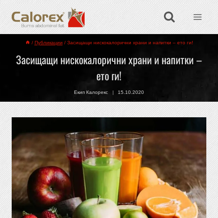
/
Публикации
/
Засищащи нискокалорични храни и напитки – ето ги!
Засищащи нискокалорични храни и напитки –
ето ги!
Екип Калорекс
15.10.2020