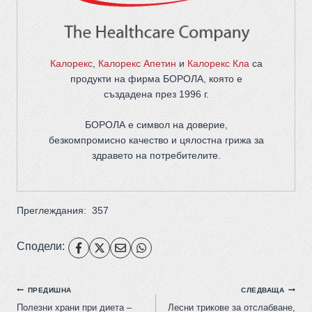
Калорекс
,
Калорекс Апетин
и
Калорекс Кла
са
продукти на фирма
БОРОЛА
, която е
създадена през 1996 г.
БОРОЛА е символ на доверие,
безкомпромисно качество и цялостна грижа за
здравето на потребителите
.
Преглеждания:
357
Сподели:
ПРЕДИШНА
СЛЕДВАЩА
Полезни храни при диета –
Лесни трикове за отслабване,