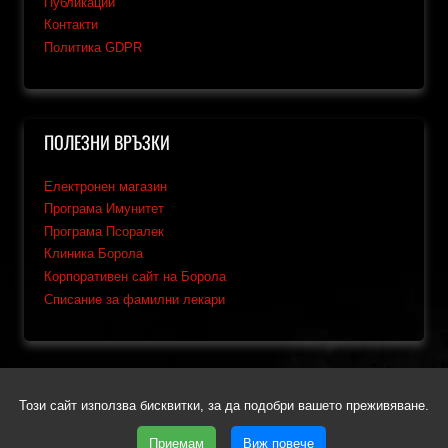
Публикации
Контакти
Политика GDPR
ПОЛЕЗНИ ВРЪЗКИ
Електронен магазин
Програма Имунитет
Програма Псоралек
Клиника Борола
Корпоративен сайт на Борола
Списание за фамилни лекари
Този сайт използва бисквитки, за да подобри вашето преживяване.
Copyright © 2026 Calorex.bg | Всички права запазени | Уеб дизайн
Приемам
и SEO от Трибест
Виж повече