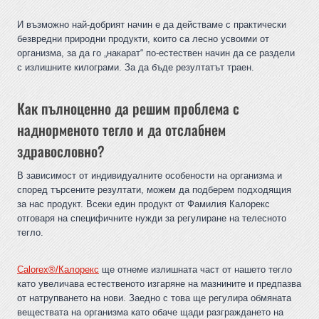
И възможно най-добрият начин е да действаме с практически
безвредни природни продукти, които са лесно усвоими от
организма, за да го „накарат“ по-естествен начин да се раздели
с излишните килограми. За да бъде резултатът траен.
Как пълноценно да решим проблема с
наднорменото тегло и да отслабнем
здравословно?
В зависимост от индивидуалните особености на организма и
според търсените резултати, можем да подберем подходящия
за нас продукт. Всеки един продукт от Фамилия Калорекс
отговаря на специфичните нужди за регулиране на телесното
тегло.
Calorex®/Калорекс
ще отнеме излишната част от нашето тегло
като увеличава естественото изгаряне на мазнините и предпазва
от натрупването на нови. Заедно с това ще регулира обмяната
веществата на организма като обаче щади разграждането на