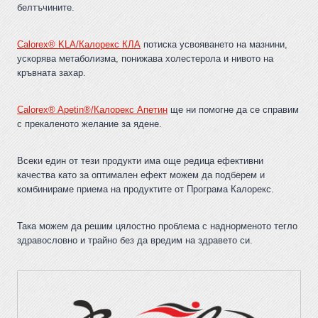
белтъчините.
Calorex® KLA/Калорекс КЛА
потиска усвояването на мазнини,
ускорява метаболизма, понижава холестерола и нивото на
кръвната захар.
Calorex® Apetin®/Калорекс Апетин
ще ни помогне да се справим
с прекаленото желание за ядене.
Всеки един от тези продукти има още редица ефективни
качества като за оптимален ефект можем да подберем и
комбинираме приема на продуктите от Програма Калорекс.
Така можем да решим цялостно проблема с наднорменото тегло
здравословно и трайно без да вредим на здравето си.