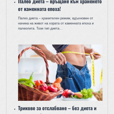
Палео диета – връщане към храненето
от каменната епоха!
Палео диета – хранителен режим, вдъхновен от
начина на живот на хората от каменната епоха и
палеолита. Този тип диета…
Трикове за отслабване – без диета и