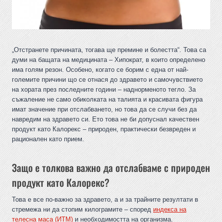
„Отстранете причината, тогава ще премине и болестта“. Това са
думи на бащата на медицината – Хипократ, в които определено
има голям резон. Особено, когато се борим с една от най-
големите причини що се отнася до здравето и самочувствието
на хората през последните години – наднорменото тегло. За
съжаление не само обиколката на талията и красивата фигура
имат значение при отслабването, но това да се случи без да
навредим на здравето си. Ето това не би допуснал качествен
продукт като Калорекс – природен, практически безвреден и
рационален като прием.
Защо е толкова важно да отслабваме с природен
продукт като Калорекс?
Това е все по-важно за здравето, а и за трайните резултати в
стремежа ни да стопим килограмите – според
индекса на
телесна маса (ИТМ)
и необходимостта на организма.