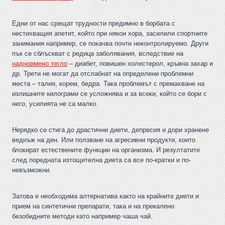
Едни от нас срещат трудности предимно в борбата с
нестихващия апетит, който при някои хора, засилили спортните
занимания например, се покачва почти неконтролируемо. Други
пък се сблъскват с редица заболявания, вследствие на
наднормено тегло
– диабет, повишен холестерол, кръвна захар и
др. Трети не могат да отслабнат на определени проблемни
места – талия, корем, бедра. Така проблемът с премахване на
излишните килограми се усложнява и за всеки, който се бори с
него, усилията не са малко.
Нерядко се стига до драстични диети, депресия и дори хранене
веднъж на ден. Или ползване на агресивни продукти, които
блокират естествените функции на организма. И резултатите
след поредната изтощителна диета са все по-кратки и по-
невъзможни.
Затова е необходима алтернатива както на крайните диети и
прием на синтетични препарати, така и на прекалено
безобидните методи като например чаша чай.