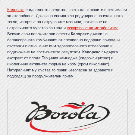
Калорекс
е идеалното средство, което да включите в режима си
за отслабване. Доказано спомага за редуциране на излишното
тегло, изгаряне на натрупаните мазнини, потискане на
натрапчивото чувство за глад и
ускоряване на метаболизма
.
Всички свои положителни ефекти
Калорекс
дължи на
балансираната комбинация от специално подбрани природни
съставки с отношение към здравословното отслабване и
поддържане на постигнатите резултати.
Калорекс
съдържа
екстракт от плода Гарциния камбоджа (хидроксицитрат) и
биологично активната форма на хром (хром пиколинат).
Натуралният му състав го прави безопасен за здравето и
подходящ за продължителен прием.