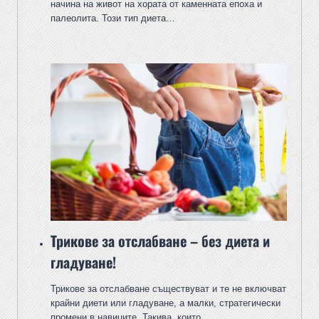
начина на живот на хората от каменната епоха и
палеолита. Този тип диета…
Трикове за отслабване – без диета и
гладуване!
Трикове за отслабване съществуват и те не включват
крайни диети или гладуване, а малки, стратегически
промени в навиците. Такива, които…