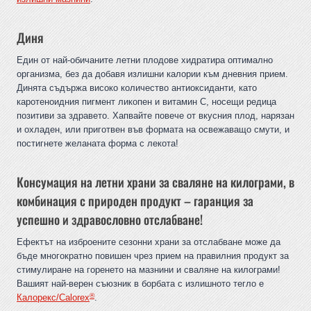
Диня
Един от най-обичаните летни плодове хидратира оптимално
организма, без да добавя излишни калории към дневния прием.
Динята съдържа високо количество антиоксиданти, като
каротеноидния пигмент ликопен и витамин C, носещи редица
позитиви за здравето. Хапвайте повече от вкусния плод, нарязан
и охладен, или приготвен във формата на освежаващо смути, и
постигнете желаната форма с лекота!
Консумация на летни храни за сваляне на килограми, в
комбинация с природен продукт – гаранция за
успешно и здравословно отслабване!
Ефектът на изброените сезонни храни за отслабване може да
бъде многократно повишен чрез прием на правилния продукт за
стимулиране на горенето на мазнини и сваляне на килограми!
Вашият най-верен съюзник в борбата с излишното тегло е
®
Калорекс/Calorex
.