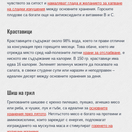
чувството за ситост и
намаляват глада и желанието за хапване
на сладки изкушения
между основните хранения. Горските
плодове са богати още на антиоксиданти и витамини B и C.
Краставици
Краставиците съдържат около 98% вода, което ги прави отлични
за консумация през горещите месеци. Това обаче, което им
отрежда място сред най-полезните летни
храни за отслабване
, е
ниското им съдържание на калории. В 150 гр. краставици има
едва 16 калории. Зеленият зеленчук можете да похапвате на
салата, в свежи студени супи или наразян и неподправен –
идеален десерт между основните хранения за деня.
Шиш на грил
Грилованите шишове с крехко пилешко, пуешко, агнешко месо
или риба, и чушки, лук и гъби, са идеални за
основните
хранения през лятото
. Нетлъстото месо е богато на протеини и
аминокиселини, които зареждат с енергия, подпомагат
изграждането на мускулна маса и стимулират
горенето на
излишни мазнини
.