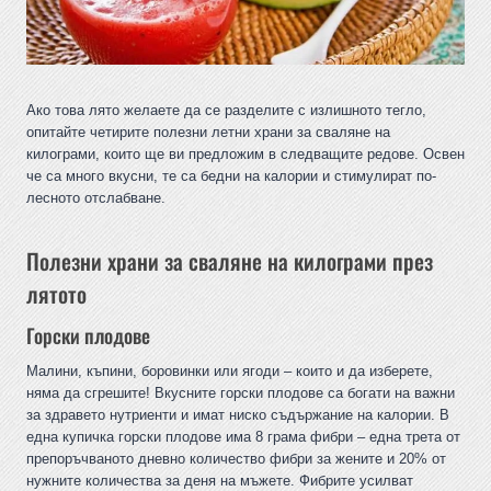
Ако това лято желаете да се разделите с излишното тегло,
опитайте четирите полезни летни храни за сваляне на
килограми, които ще ви предложим в следващите редове. Освен
че са много вкусни, те са бедни на калории и стимулират по-
лесното отслабване.
Полезни храни за сваляне на килограми през
лятото
Горски плодове
Малини, къпини, боровинки или ягоди – които и да изберете,
няма да сгрешите! Вкусните горски плодове са богати на важни
за здравето нутриенти и имат ниско съдържание на калории. В
една купичка горски плодове има 8 грама фибри – една трета от
препоръчваното дневно количество фибри за жените и 20% от
нужните количества за деня на мъжете. Фибрите усилват