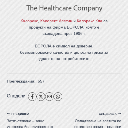
Калорекс
,
Калорекс Апетин
и
Калорекс Кла
са
продукти на фирма
БОРОЛА
, която е
създадена през 1996 г.
БОРОЛА е символ на доверие,
безкомпромисно качество и цялостна грижа за
здравето на потребителите
.
Преглеждания:
657
Сподели:
ПРЕДИШНА
СЛЕДВАЩА
Затлъстяване – защо
Овладяване на апетита по
утежнява боледуването от
естествен начин – полезни